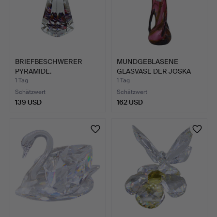
BRIEFBESCHWERER
MUNDGEBLASENE
PYRAMIDE.
GLASVASE DER JOSKA
WALDGLASH…
1 Tag
1 Tag
Schätzwert
Schätzwert
139 USD
162 USD