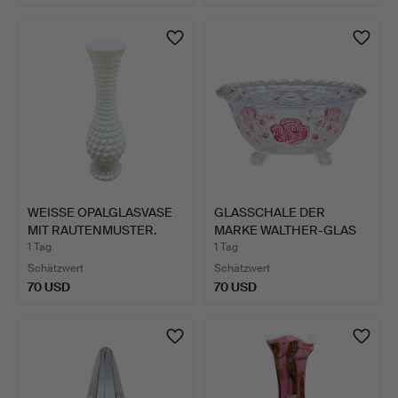
WEISSE OPALGLASVASE
GLASSCHALE DER
MIT RAUTENMUSTER.
MARKE WALTHER-GLAS
MIT ROSE…
1 Tag
1 Tag
Schätzwert
Schätzwert
70 USD
70 USD