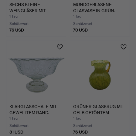
SECHS KLEINE
MUNDGEBLASENE
WEINGLÄSER MIT
GLASVASE IN GRÜN.
STRAHLENSCHLIF…
1 Tag
1 Tag
Schätzwert
Schätzwert
76 USD
70 USD
KLARGLASSCHALE MIT
GRÜNER GLASKRUG MIT
GEWELLTEM RAND.
GELB GETÖNTEM
HENKEL.
1 Tag
1 Tag
Schätzwert
Schätzwert
81 USD
76 USD