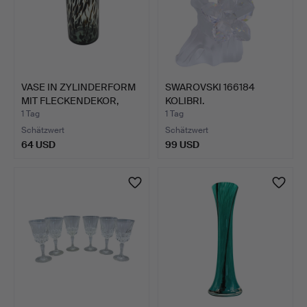
VASE IN ZYLINDERFORM
SWAROVSKI 166184
MIT FLECKENDEKOR,
KOLIBRI.
GLA…
1 Tag
1 Tag
Schätzwert
Schätzwert
64 USD
99 USD