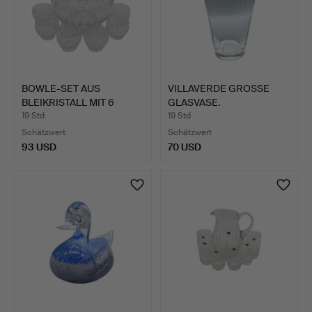
BOWLE-SET AUS
VILLAVERDE GROSSE
BLEIKRISTALL MIT 6
GLASVASE.
TASSEN, T…
19 Std
19 Std
Schätzwert
Schätzwert
93 USD
70 USD