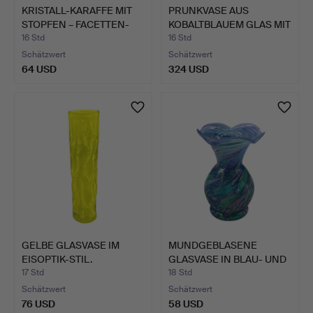
KRISTALL-KARAFFE MIT
PRUNKVASE AUS
STOPFEN – FACETTEN-
KOBALTBLAUEM GLAS MIT
U…
REICHE…
16 Std
16 Std
Schätzwert
Schätzwert
64 USD
324 USD
GELBE GLASVASE IM
MUNDGEBLASENE
EISOPTIK-STIL.
GLASVASE IN BLAU- UND
GRÜNTÖ…
17 Std
18 Std
Schätzwert
Schätzwert
76 USD
58 USD