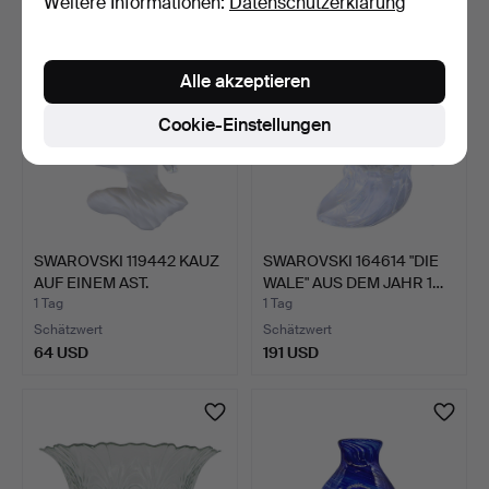
Weitere Informationen:
Datenschutzerklärung
Alle akzeptieren
Cookie-Einstellungen
SWAROVSKI 119442 KAUZ
SWAROVSKI 164614 "DIE
AUF EINEM AST.
WALE" AUS DEM JAHR 1…
1 Tag
1 Tag
Schätzwert
Schätzwert
64 USD
191 USD