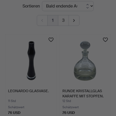
Laufende
Sortieren
Auktionen
1
3
LEONARDO GLASVASE.
RUNDE KRISTALLGLAS
KARAFFE MIT STOPFEN.
11 Std
12 Std
Schätzwert
Schätzwert
76 USD
76 USD