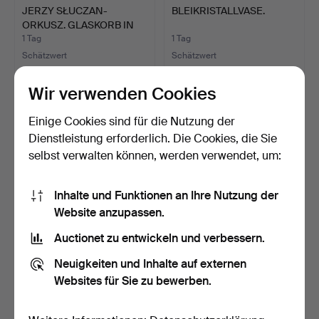
JERZY SŁUCZAN-
BLEIKRISTALLVASE.
ORKUSZ. GLASKORB IN
RUBINROT…
1 Tag
1 Tag
Schätzwert
Schätzwert
81 USD
64 USD
Wir verwenden Cookies
Einige Cookies sind für die Nutzung der
Dienstleistung erforderlich. Die Cookies, die Sie
selbst verwalten können, werden verwendet, um:
Inhalte und Funktionen an Ihre Nutzung der
Website anzupassen.
Auctionet zu entwickeln und verbessern.
ITALIENISCHE GRÜNE
GLASFIGUR IN FORM
Neuigkeiten und Inhalte auf externen
GLASVASE AUS DEN
EINES VOGELBADES.
1960ER…
1 Tag
1 Tag
Websites für Sie zu bewerben.
Schätzwert
Schätzwert
81 USD
64 USD