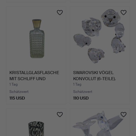
KRISTALLGLASFLASCHE
SWAROVSKI VÖGEL
MIT SCHLIFF UND
KONVOLUT (6-TEILE).
SCHRAU…
1 Tag
1 Tag
Schätzwert
Schätzwert
115 USD
110 USD