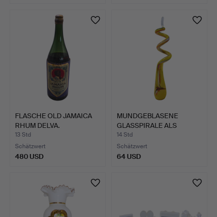
FLASCHE OLD JAMAICA
MUNDGEBLASENE
RHUM DELVA.
GLASSPIRALE ALS
GARTENDEKORA…
13 Std
14 Std
Schätzwert
Schätzwert
480 USD
64 USD