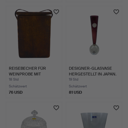
REISEBECHER FÜR
DESIGNER-GLASVASE
WEINPROBE MIT
HERGESTELLT IN JAPAN.
HOLZHÜLLE.
18 Std
19 Std
Schätzwert
Schätzwert
76 USD
81 USD