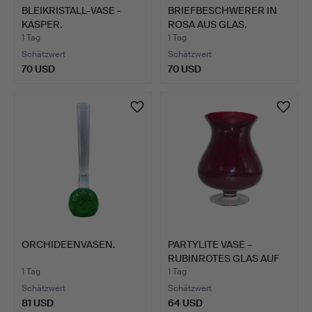
BLEIKRISTALL-VASE -
BRIEFBESCHWERER IN
KASPER.
ROSA AUS GLAS.
1 Tag
1 Tag
Schätzwert
Schätzwert
70 USD
70 USD
ORCHIDEENVASEN.
PARTYLITE VASE –
RUBINROTES GLAS AUF
STAND…
1 Tag
1 Tag
Schätzwert
Schätzwert
81 USD
64 USD