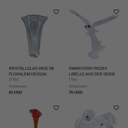
KRISTALLGLAS VASE IM
SWAROVSKI 190264
FLORALEM DESIGN.
LIBELLE AUS DER SERIE
"IM…
21 Std
1 Tag
Schätzwert
Schätzwert
81 USD
76 USD