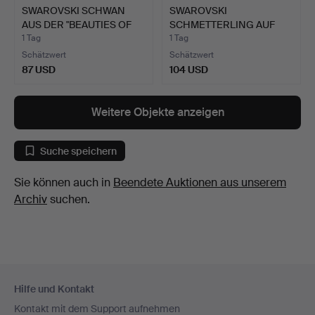
SWAROVSKI SCHWAN
SWAROVSKI
AUS DER "BEAUTIES OF
SCHMETTERLING AUF
THE …
EINER BLÜTE.
1 Tag
1 Tag
Schätzwert
Schätzwert
87 USD
104 USD
Weitere Objekte anzeigen
Suche speichern
Sie können auch in
Beendete Auktionen aus unserem
Archiv
suchen.
Fußzeilen-
Hilfe und Kontakt
Navigation
Kontakt mit dem Support aufnehmen