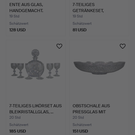
ENTE AUS GLAS,
7-TEILIGES
HANDGEMACHT.
GETRÄNKESET,
KLINGENBRUNN KRIST…
19 Std
19 Std
Schätzwert
Schätzwert
128 USD
81 USD
7-TEILIGES LIKÖRSET AUS
OBSTSCHALE AUS
BLEIKRISTALLGLAS, …
PRESSGLAS MIT
GEOMETRISCHEM…
20 Std
20 Std
Schätzwert
Schätzwert
185 USD
151 USD