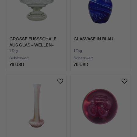
GROSSE FUSSSCHALE
GLASVASE IN BLAU.
AUS GLAS – WELLEN-
UND B…
1 Tag
1 Tag
Schätzwert
Schätzwert
76 USD
76 USD