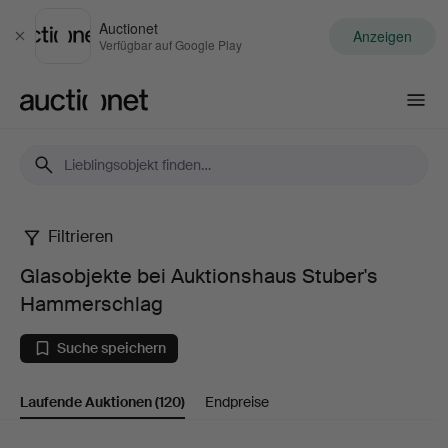
Auctionet
Anzeigen
Schließen
Verfügbar auf Google Play
Auctionet.com
Filtrieren
Glasobjekte
Glasobjekte bei Auktionshaus Stuber's
bei
Hammerschlag
Auktionshaus
Suche speichern
Stuber's
Laufende Auktionen
(120)
Endpreise
Hammerschlag