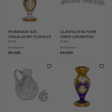
PRUNKVASE AUS
GLASFIGUR IN FORM
OPALGLAS MIT FLORALER
EINER LOKOMOTIVE.
HANDBE…
14 Std
15 Std
Schätzwert
Schätzwert
174 USD
64 USD