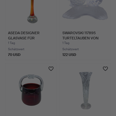
ASEDA DESIGNER
SWAROVSKI 117895
GLASVASE FÜR
TURTELTAUBEN VON
ORCHIDEEN, SCH…
1989.
1 Tag
1 Tag
Schätzwert
Schätzwert
70 USD
122 USD