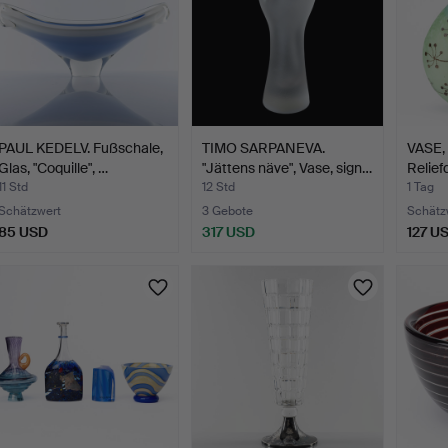
PAUL KEDELV. Fußschale,
TIMO SARPANEVA.
VASE, 
Glas, "Coquille", …
"Jättens näve", Vase, sign…
Relief
11 Std
12 Std
1 Tag
Schätzwert
3 Gebote
Schätz
85 USD
317 USD
127 U