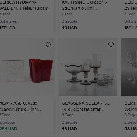
ULRICA HYDMAN-
KAJ FRANCK. Gläser, 6
ELIS 
VALLIEN. 4 Teile, "Tulpan",
Stk., "Kartio", limi…
23 Tei
…
6 Tage
7 Tage
7 Tage
Schätzwert
2 Gebote
Schätz
127 USD
43 USD
159 U
ALVAR AALTO. Vase,
GLASSERVISDELAR, 30
BERTI
"Savoy", Iittala, Finnl…
Teile, leicht rauchfar…
Weingl
"Chat
7 Tage
8 Tage
8 Tage
2 Gebote
2 Gebote
2 Gebo
254 USD
43 USD
53 U