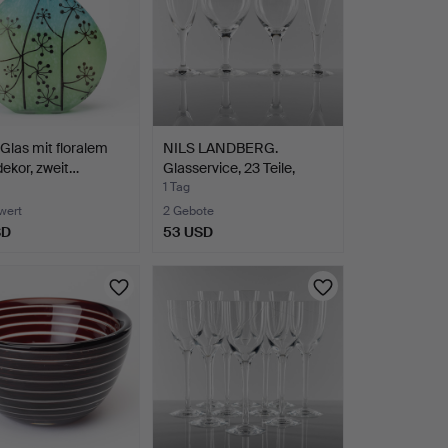
Glas mit floralem
NILS LANDBERG.
dekor, zweit…
Glasservice, 23 Teile,
"Sus…
1 Tag
wert
2 Gebote
SD
53 USD