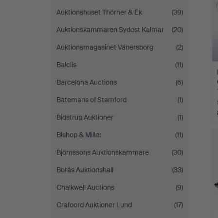
Auktionshuset Thörner & Ek
(39)
Auktionskammaren Sydost Kalmar
(20)
Auktionsmagasinet Vänersborg
(2)
Balclis
(11)
Barcelona Auctions
(6)
Batemans of Stamford
(1)
Bidstrup Auktioner
(1)
Bishop & Miller
(11)
Björnssons Auktionskammare
(30)
Borås Auktionshall
(33)
Chalkwell Auctions
(9)
Crafoord Auktioner Lund
(17)