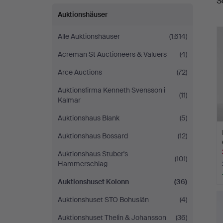
S
A
Auktionshäuser
Alle Auktionshäuser
(1.614)
Acreman St Auctioneers & Valuers
(4)
Arce Auctions
(72)
Auktionsfirma Kenneth Svensson i
(11)
Kalmar
Auktionshaus Blank
(5)
Auktionshaus Bossard
(12)
Auktionshaus Stuber's
(101)
Hammerschlag
Auktionshuset Kolonn
(36)
Auktionshuset STO Bohuslän
(4)
Auktionshuset Thelin & Johansson
(36)