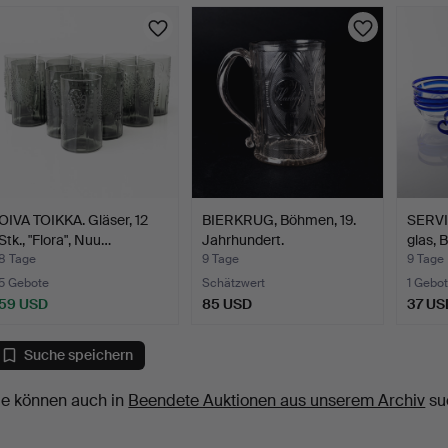
OIVA TOIKKA. Gläser, 12
BIERKRUG, Böhmen, 19.
SERVI
Stk., "Flora", Nuu…
Jahrhundert.
glas, 
8 Tage
9 Tage
9 Tage
5 Gebote
Schätzwert
1 Gebot
59 USD
85 USD
37 US
Suche speichern
ie können auch in
Beendete Auktionen aus unserem Archiv
su