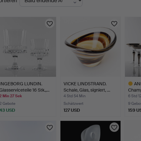
ortieren
uktionen
INGEBORG LUNDIN.
VICKE LINDSTRAND.
AN
Glasserviceteile 16 Stk.,…
Schale, Glas, signiert, …
Champ
Cockt
2 Min 27 Sek
4 Std 54 Min
6 Std 1
2 Gebote
Schätzwert
9 Gebo
43 USD
127 USD
159 U
Ausgewä
Objekt