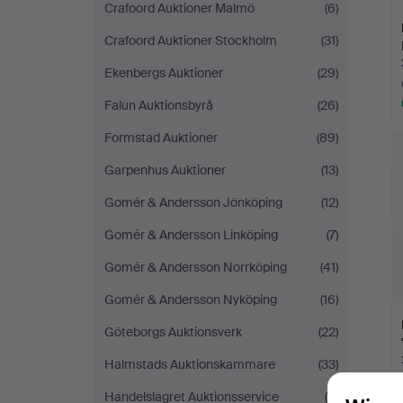
Crafoord Auktioner Malmö
(6)
Crafoord Auktioner Stockholm
(31)
Ekenbergs Auktioner
(29)
Falun Auktionsbyrå
(26)
Formstad Auktioner
(89)
Garpenhus Auktioner
(13)
Gomér & Andersson Jönköping
(12)
Gomér & Andersson Linköping
(7)
Gomér & Andersson Norrköping
(41)
Gomér & Andersson Nyköping
(16)
Göteborgs Auktionsverk
(22)
Halmstads Auktionskammare
(33)
Handelslagret Auktionsservice
(4)