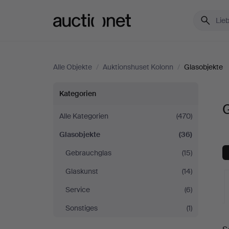
Auctionet.com
Alle Objekte
/
Auktionshuset Kolonn
/
Glasobjekte
Glasobjekte
Kategorien
G
bei
Alle Kategorien
(470)
Glasobjekte
(36)
Auktionshuset
Gebrauchglas
(15)
Kolonn
Glaskunst
(14)
Service
(6)
Sonstiges
(1)
L