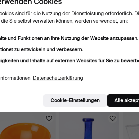
erwenden Cookies
ookies sind für die Nutzung der Dienstleistung erforderlich. D
 die Sie selbst verwalten können, werden verwendet, um:
alte und Funktionen an Ihre Nutzung der Website anzupassen.
tionet zu entwickeln und verbessern.
igkeiten und Inhalte auf externen Websites für Sie zu bewerb
FRITZ KALLENBERG, 24
BRÄNNVINSFLASKA,
ANNA
Informationen:
Datenschutzerklärung
Teile, "Mazurka", Gla…
Glas, vergoldetes
GLASSE
bemalte…
"schw
5 Tage
5 Tage
5 Tage
1 Gebot
Schätzwert
1 Gebot
Cookie-Einstellungen
Alle akzep
37 USD
159 USD
37 US