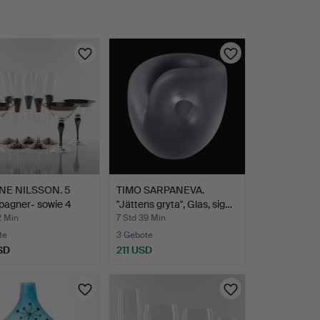
NE NILSSON. 5
TIMO SARPANEVA.
agner- sowie 4
"Jättens gryta", Glas, sig…
a…
2 Min
7 Std 39 Min
te
3 Gebote
SD
211 USD
hltes