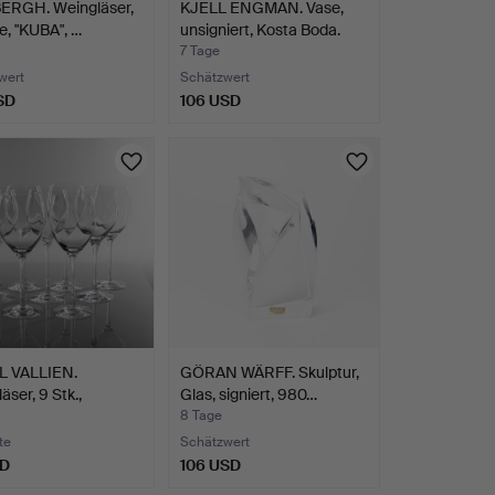
BERGH. Weingläser,
KJELL ENGMAN. Vase,
le, "KUBA", …
unsigniert, Kosta Boda.
7 Tage
wert
Schätzwert
SD
106 USD
L VALLIEN.
GÖRAN WÄRFF. Skulptur,
äser, 9 Stk.,
Glas, signiert, 980…
e…
8 Tage
te
Schätzwert
SD
106 USD