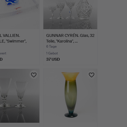
L VALLIEN.
GUNNAR CYRÉN. Glas, 32
E, "Swimmer",
Teile, "Karolina", …
 B…
6 Tage
wert
1 Gebot
SD
37 USD