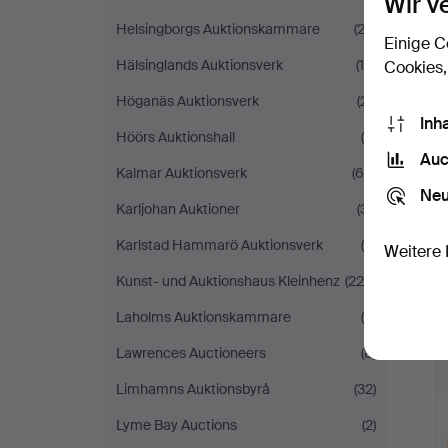
Wir v
Helsingborgs Auktionskammare
(22)
Einige C
Hälsinglands Auktionsverk
(10)
Cookies,
Höganäs Auktionsverk
(21)
Inh
Höörs Auktionshall
(8)
Auc
Kalmar Auktionsverk
(66)
Neu
Karljohan Auktioner
(31)
Karlstad Hammarö Auktionsverk
(8)
Weitere 
Kunst- und Auktionshaus Kleinhenz
(228)
Laholms Auktionskammare
(5)
Lawrences Auctioneers
(8)
Limhamns Auktionsbyrå
(32)
Lyme Bay Auctions
(2)