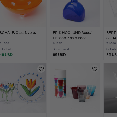
SCHALE, Glas, Nybro.
ERIK HÖGLUND. Vase/
BERTI
Flasche, Kosta Boda.
SCHAL
Kosta
6 Tage
6 Tage
6 Tage
3 Gebote
Schätzwert
Schätz
48 USD
85 USD
85 U