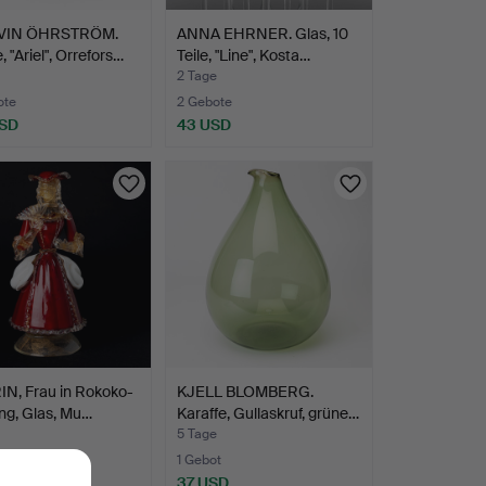
VIN ÖHRSTRÖM.
ANNA EHRNER. Glas, 10
, "Ariel", Orrefors…
Teile, "Line", Kosta…
2 Tage
ote
2 Gebote
USD
43 USD
hltes
N, Frau in Rokoko-
KJELL BLOMBERG.
ng, Glas, Mu…
Karaffe, Gullaskruf, grüne…
5 Tage
wert
1 Gebot
SD
37 USD