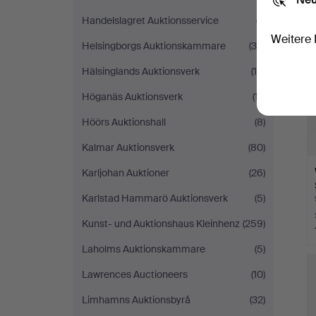
Handelslagret Auktionsservice
(7)
Weitere 
Helsingborgs Auktionskammare
(30)
Hälsinglands Auktionsverk
(10)
Höganäs Auktionsverk
(17)
Höörs Auktionshall
(8)
Kalmar Auktionsverk
(80)
Karljohan Auktioner
(26)
Karlstad Hammarö Auktionsverk
(5)
Kunst- und Auktionshaus Kleinhenz
(259)
Laholms Auktionskammare
(5)
Lawrences Auctioneers
(10)
Limhamns Auktionsbyrå
(32)