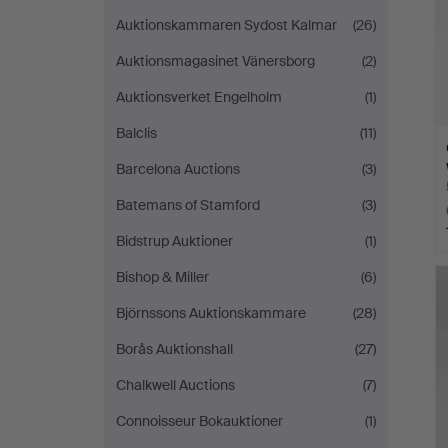
Auktionskammaren Sydost Kalmar
(26)
Auktionsmagasinet Vänersborg
(2)
Auktionsverket Engelholm
(1)
Balclis
(11)
Barcelona Auctions
(3)
Batemans of Stamford
(3)
Bidstrup Auktioner
(1)
Bishop & Miller
(6)
Björnssons Auktionskammare
(28)
Borås Auktionshall
(27)
Chalkwell Auctions
(7)
Connoisseur Bokauktioner
(1)