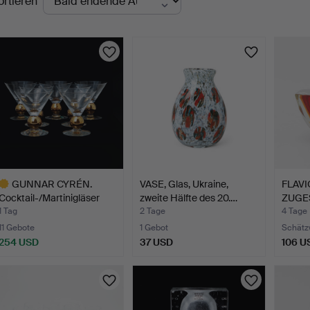
ortieren
uktionen
GUNNAR CYRÉN.
VASE, Glas, Ukraine,
FLAVI
Cocktail-/Martinigläser
zweite Hälfte des 20.…
ZUGE
"Nob…
Schale
1 Tag
2 Tage
4 Tage
11 Gebote
1 Gebot
Schätz
254 USD
37 USD
106 U
usgewähltes
bjekt