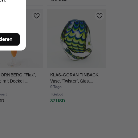
tieren
ÖRNBERG. "Flax",
KLAS-GÖRAN TINBÄCK.
e mit Deckel, …
Vase, "Twister", Glas,…
9 Tage
wert
1 Gebot
SD
37 USD