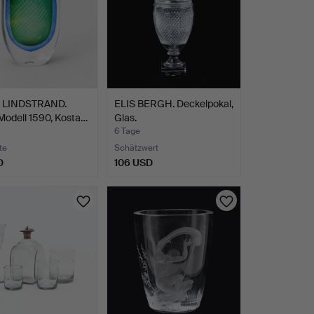
 LINDSTRAND.
ELIS BERGH. Deckelpokal,
Modell 1590, Kosta…
Glas.
6 Tage
te
Schätzwert
D
106 USD