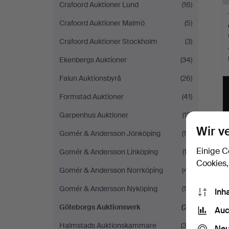
Crafoord Auktioner Lund
(16)
Crafoord Auktioner Malmö
(5)
Crafoord Auktioner Stockholm
(3)
Ekenbergs Auktioner
(34)
Falun Auktionsbyrå
(26)
Formstad Auktioner
(41)
Garpenhus Auktioner
(12)
Wir v
Gomér & Andersson Jönköping
(15)
Einige C
Gomér & Andersson Linköping
(12)
Cookies,
Gomér & Andersson Norrköping
(41)
Gomér & Andersson Nyköping
(19)
Inh
Göteborgs Auktionsverk
(21)
Auc
Halmstads Auktionskammare
(33)
Neu