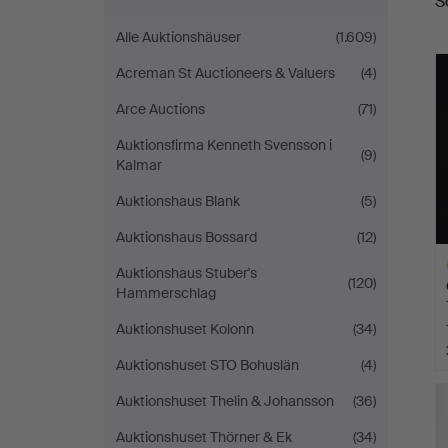
S
A
Alle Auktionshäuser
(1.609)
Acreman St Auctioneers & Valuers
(4)
Arce Auctions
(71)
Auktionsfirma Kenneth Svensson i
(9)
Kalmar
Auktionshaus Blank
(5)
Auktionshaus Bossard
(12)
Auktionshaus Stuber's
(120)
Hammerschlag
Auktionshuset Kolonn
(34)
Auktionshuset STO Bohuslän
(4)
A
O
Auktionshuset Thelin & Johansson
(36)
Auktionshuset Thörner & Ek
(34)