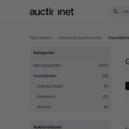
Auctionet.com
Alle Objekte
/
Göteborgs Auktionsverk
/
Glasobjekt
Glasobjekte
Kategorien
G
bei
Alle Kategorien
(560)
Glasobjekte
(21)
Göteborgs
Gebrauchglas
(4)
Auktionsverk
Glaskunst
(13)
Service
(4)
L
Auktionshäuser