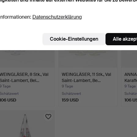
Informationen:
Datenschutzerklärung
Cookie-Einstellungen
Alle akzep
WEINGLÄSER, 8 Stk., Val
WEINGLÄSER, 11 Stk., Val
ANNA 
Saint-Lambert, Bel…
Saint-Lambert, Be…
Karaff
9 Tage
9 Tage
9 Tage
Schätzwert
Schätzwert
Schätz
106 USD
159 USD
106 U