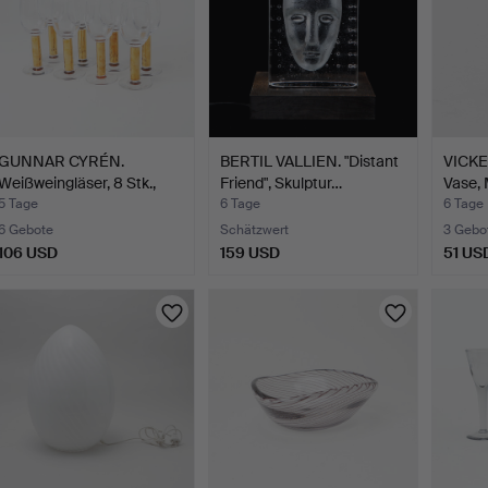
GUNNAR CYRÉN.
BERTIL VALLIEN. "Distant
VICKE
Weißweingläser, 8 Stk.,
Friend", Skulptur…
Vase, 
"Nob…
5 Tage
6 Tage
6 Tage
6 Gebote
Schätzwert
3 Gebo
106 USD
159 USD
51 US