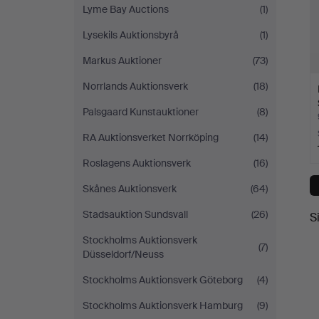
Lyme Bay Auctions
(1)
Lysekils Auktionsbyrå
(1)
Markus Auktioner
(73)
Norrlands Auktionsverk
(18)
Palsgaard Kunstauktioner
(8)
RA Auktionsverket Norrköping
(14)
Roslagens Auktionsverk
(16)
Skånes Auktionsverk
(64)
Stadsauktion Sundsvall
(26)
S
Stockholms Auktionsverk
(7)
Düsseldorf/Neuss
Stockholms Auktionsverk Göteborg
(4)
Stockholms Auktionsverk Hamburg
(9)