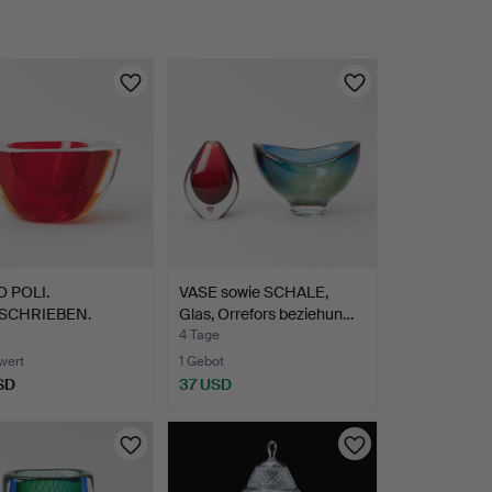
O POLI.
VASE sowie SCHALE,
SCHRIEBEN.
Glas, Orrefors beziehun…
, Glas, …
4 Tage
wert
1 Gebot
SD
37 USD