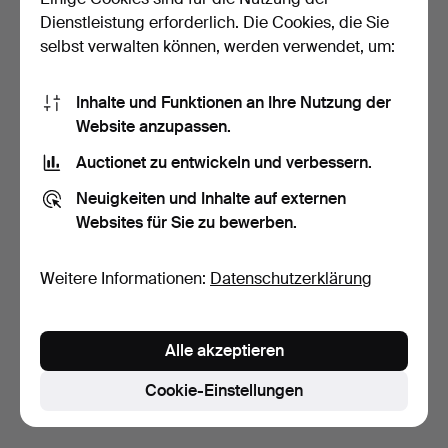
Dienstleistung erforderlich. Die Cookies, die Sie
selbst verwalten können, werden verwendet, um:
Inhalte und Funktionen an Ihre Nutzung der
Website anzupassen.
Auctionet zu entwickeln und verbessern.
LALIQUE SONGES
GALLE JUGENDSTIL
Neuigkeiten und Inhalte auf externen
PARFUMFLAKON.
KAMEENGLASVASE MIT
Websites für Sie zu bewerben.
BAUMMO…
4 Tage
4 Tage
Schätzwert
3 Gebote
304 USD
52 USD
Weitere Informationen:
Datenschutzerklärung
Suche speichern
Alle akzeptieren
Sie können auch in
Beendete Auktionen aus unserem
Archiv
suchen.
Cookie-Einstellungen