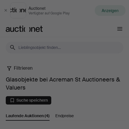
Auctionet
Anzeigen
Schließen
Verfügbar auf Google Play
Auctionet.com
Filtrieren
Glasobjekte
Glasobjekte bei Acreman St Auctioneers &
bei
Valuers
Acreman
Suche speichern
St
Laufende Auktionen
(4)
Endpreise
Auctioneers