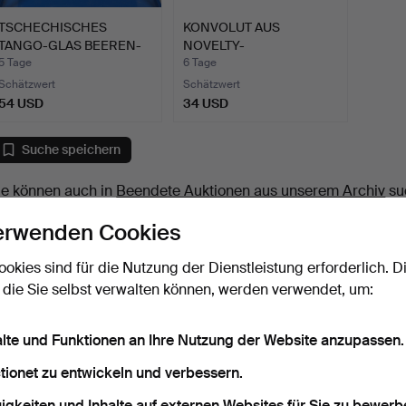
TSCHECHISCHES
KONVOLUT AUS
TANGO-GLAS BEEREN-
NOVELTY-
ODER DESS…
TRINKGLÄSERN UND
5 Tage
6 Tage
FLAC…
Schätzwert
Schätzwert
54 USD
34 USD
Suche speichern
ie können auch in
Beendete Auktionen aus unserem Archiv
su
erwenden Cookies
ookies sind für die Nutzung der Dienstleistung erforderlich. D
 die Sie selbst verwalten können, werden verwendet, um:
alte und Funktionen an Ihre Nutzung der Website anzupassen.
tionet zu entwickeln und verbessern.
igkeiten und Inhalte auf externen Websites für Sie zu bewerb