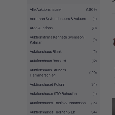
S
A
Alle Auktionshäuser
(1.609)
Acreman St Auctioneers & Valuers
(4)
Arce Auctions
(71)
Auktionsfirma Kenneth Svensson i
(9)
Kalmar
Auktionshaus Blank
(5)
Auktionshaus Bossard
(12)
Auktionshaus Stuber's
(120)
Hammerschlag
Auktionshuset Kolonn
(34)
Auktionshuset STO Bohuslän
(4)
Auktionshuset Thelin & Johansson
(36)
Auktionshuset Thörner & Ek
(34)