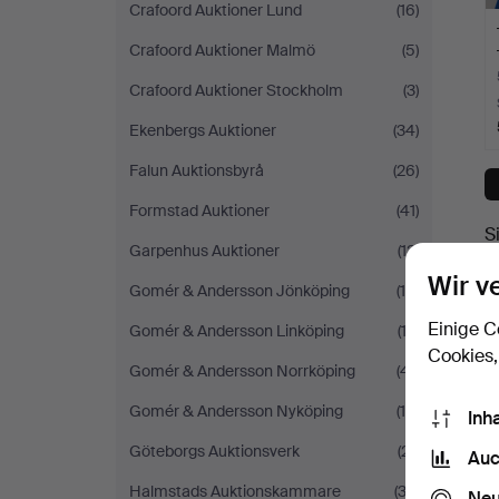
Crafoord Auktioner Lund
(16)
Crafoord Auktioner Malmö
(5)
Crafoord Auktioner Stockholm
(3)
Ekenbergs Auktioner
(34)
Falun Auktionsbyrå
(26)
Formstad Auktioner
(41)
S
Garpenhus Auktioner
(12)
Wir v
Gomér & Andersson Jönköping
(15)
Einige C
Gomér & Andersson Linköping
(12)
Cookies,
Gomér & Andersson Norrköping
(41)
Gomér & Andersson Nyköping
(19)
Inh
Göteborgs Auktionsverk
(21)
Auc
Halmstads Auktionskammare
(33)
Neu