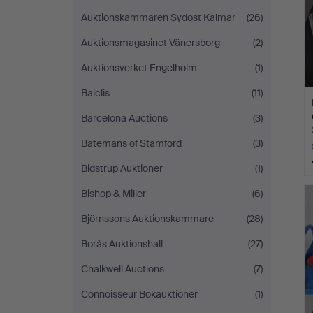
Auktionskammaren Sydost Kalmar
(26)
Auktionsmagasinet Vänersborg
(2)
Auktionsverket Engelholm
(1)
Balclis
(11)
Barcelona Auctions
(3)
Batemans of Stamford
(3)
Bidstrup Auktioner
(1)
Bishop & Miller
(6)
Björnssons Auktionskammare
(28)
Borås Auktionshall
(27)
Chalkwell Auctions
(7)
Connoisseur Bokauktioner
(1)