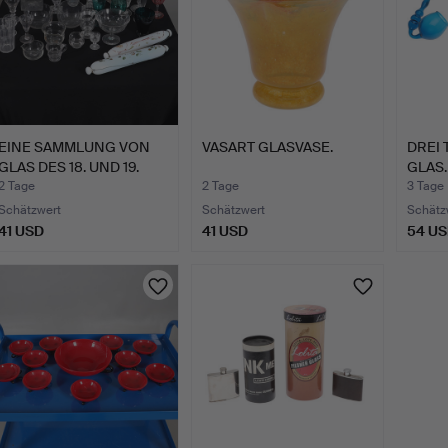
EINE SAMMLUNG VON
VASART GLASVASE.
DREI 
GLAS DES 18. UND 19.
GLAS.
JAH…
2 Tage
2 Tage
3 Tage
Schätzwert
Schätzwert
Schätz
41 USD
41 USD
54 U