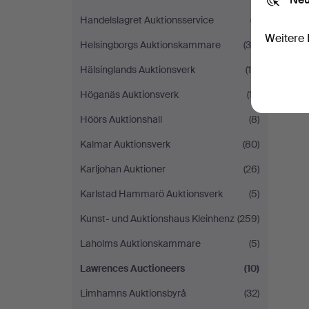
Handelslagret Auktionsservice
(7)
Weitere 
Helsingborgs Auktionskammare
(30)
Hälsinglands Auktionsverk
(10)
Höganäs Auktionsverk
(17)
Höörs Auktionshall
(8)
Kalmar Auktionsverk
(80)
Karljohan Auktioner
(26)
Karlstad Hammarö Auktionsverk
(5)
Kunst- und Auktionshaus Kleinhenz
(259)
Laholms Auktionskammare
(5)
Lawrences Auctioneers
(10)
Limhamns Auktionsbyrå
(32)