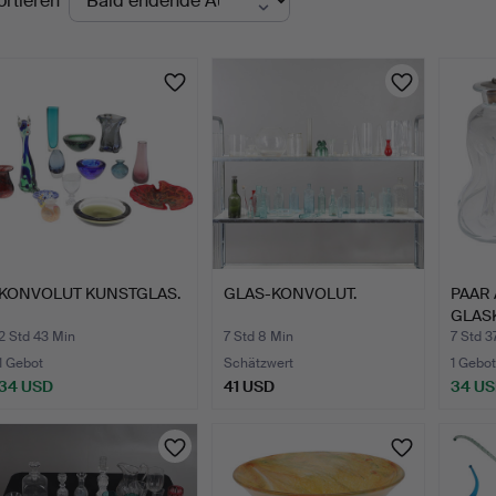
ortieren
uktionen
KONVOLUT KUNSTGLAS.
GLAS-KONVOLUT.
PAAR
GLAS
2 Std 43 Min
7 Std 8 Min
7 Std 3
1 Gebot
Schätzwert
1 Gebot
34 USD
41 USD
34 U