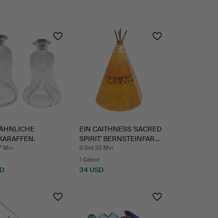
 ÄHNLICHE
EIN CAITHNESS 'SACRED
KARAFFEN.
SPIRIT' BERNSTEINFAR…
7 Min
9 Std 35 Min
1 Gebot
SD
34 USD