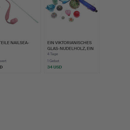
TEILE NAILSEA-
EIN VIKTORIANISCHES
GLAS-NUDELHOLZ, EIN
'D…
4 Tage
wert
1 Gebot
SD
34 USD