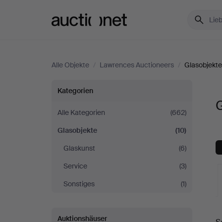
Auctionet.com
Alle Objekte
/
Lawrences Auctioneers
/
Glasobjekte
Glasobjekte
Kategorien
bei
Alle Kategorien
(662)
Glasobjekte
(10)
Lawrences
Glaskunst
(6)
Auctioneers
Service
(3)
Sonstiges
(1)
L
Auktionshäuser