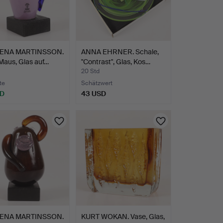
LENA MARTINSSON.
ANNA EHRNER. Schale,
 Maus, Glas auf…
"Contrast", Glas, Kos…
20 Std
te
Schätzwert
SD
43 USD
LENA MARTINSSON.
KURT WOKAN. Vase, Glas,