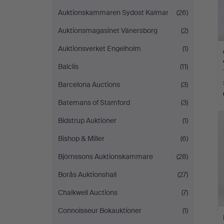
Auktionskammaren Sydost Kalmar
(26)
Auktionsmagasinet Vänersborg
(2)
Auktionsverket Engelholm
(1)
Balclis
(11)
Barcelona Auctions
(3)
Batemans of Stamford
(3)
Bidstrup Auktioner
(1)
Bishop & Miller
(6)
Björnssons Auktionskammare
(28)
Borås Auktionshall
(27)
Chalkwell Auctions
(7)
Connoisseur Bokauktioner
(1)