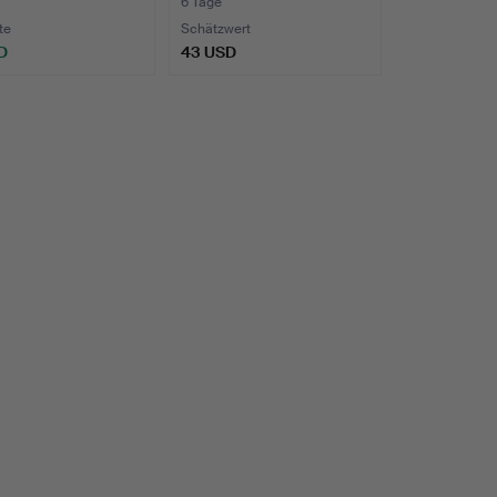
pat…
6 Tage
te
Schätzwert
D
43 USD