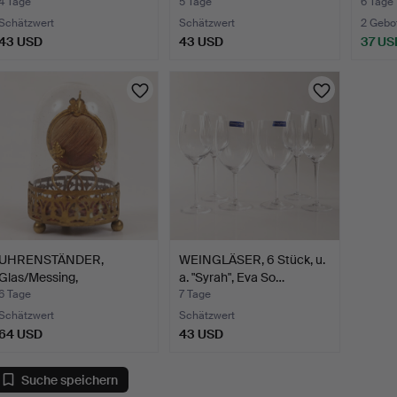
"Cleo
4 Tage
5 Tage
6 Tage
Schätzwert
Schätzwert
2 Gebo
43 USD
43 USD
37 US
UHRENSTÄNDER,
WEINGLÄSER, 6 Stück, u.
Glas/Messing,
a. "Syrah", Eva So…
Jahrhundertwen…
6 Tage
7 Tage
Schätzwert
Schätzwert
64 USD
43 USD
Suche speichern