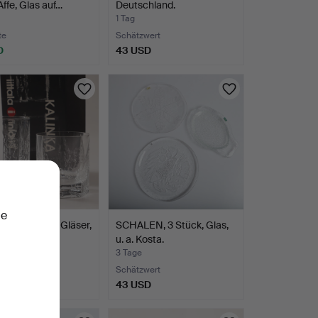
Affe, Glas auf…
Deutschland.
1 Tag
te
Schätzwert
D
43 USD
ie
SARPANEVA. Gläser,
SCHALEN, 3 Stück, Glas,
ck, "Kalinka…
u. a. Kosta.
3 Tage
Schätzwert
D
43 USD