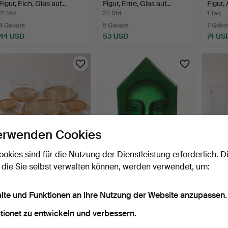
Figur, Elch, Glas auf…
Figur, Ente, Glas auf…
Figur, 
21 Std
22 Std
1 Tag
4 Gebote
5 Gebote
7 Gebo
44 USD
53 USD
74 US
erwenden Cookies
ookies sind für die Nutzung der Dienstleistung erforderlich. D
SIGNE PERSSON-MELIN.
BERTIL VALLIEN. Skulptur,
TIMO 
 die Sie selbst verwalten können, werden verwendet, um:
Schalen, Glas/Kork, B…
Glasblock mit Ge…
19 Stü
1 Tag
2 Tage
3 Tage
1 Gebot
10 Gebote
1 Gebot
alte und Funktionen an Ihre Nutzung der Website anzupassen.
32 USD
106 USD
32 US
tionet zu entwickeln und verbessern.