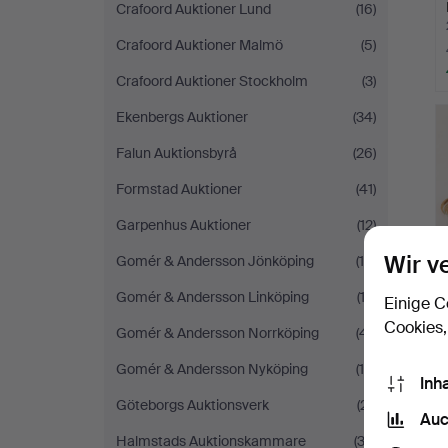
Crafoord Auktioner Lund
(16)
Crafoord Auktioner Malmö
(5)
Crafoord Auktioner Stockholm
(3)
Ekenbergs Auktioner
(34)
Falun Auktionsbyrå
(26)
Formstad Auktioner
(41)
Garpenhus Auktioner
(12)
Wir v
Gomér & Andersson Jönköping
(15)
Gomér & Andersson Linköping
(12)
Einige C
Cookies,
Gomér & Andersson Norrköping
(41)
Gomér & Andersson Nyköping
(19)
Inh
Göteborgs Auktionsverk
(21)
Auc
Halmstads Auktionskammare
(33)