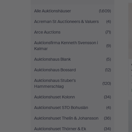
Alle Auktionshäuser
(1.609)
Acreman St Auctioneers & Valuers
(4)
Arce Auctions
(71)
Auktionsfirma Kenneth Svensson i
(9)
Kalmar
Auktionshaus Blank
(5)
Auktionshaus Bossard
(12)
Auktionshaus Stuber's
(120)
Hammerschlag
Auktionshuset Kolonn
(34)
Auktionshuset STO Bohuslän
(4)
Auktionshuset Thelin & Johansson
(36)
Auktionshuset Thörner & Ek
(34)