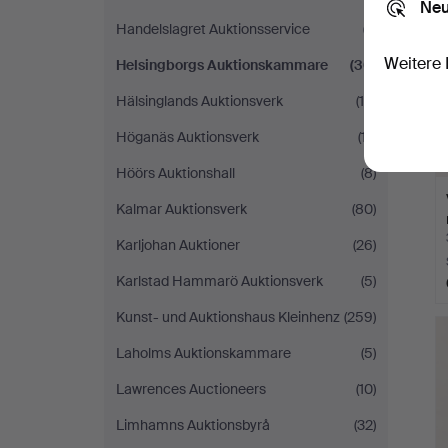
Neu
Handelslagret Auktionsservice
(7)
Weitere 
Helsingborgs Auktionskammare
(30)
Hälsinglands Auktionsverk
(10)
Höganäs Auktionsverk
(17)
Höörs Auktionshall
(8)
Kalmar Auktionsverk
(80)
Karljohan Auktioner
(26)
Karlstad Hammarö Auktionsverk
(5)
Kunst- und Auktionshaus Kleinhenz
(259)
Laholms Auktionskammare
(5)
Lawrences Auctioneers
(10)
Limhamns Auktionsbyrå
(32)