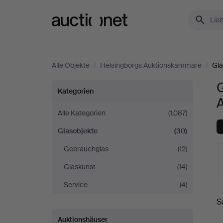
Auctionet.com
Alle Objekte
/
Helsingborgs Auktionskammare
/
Gla
G
Glasobjekte
Kategorien
bei
Alle Kategorien
(1.087)
Glasobjekte
(30)
Helsingborgs
Gebrauchglas
(12)
Auktionskammare
Glaskunst
(14)
Service
(4)
L
S
A
Auktionshäuser