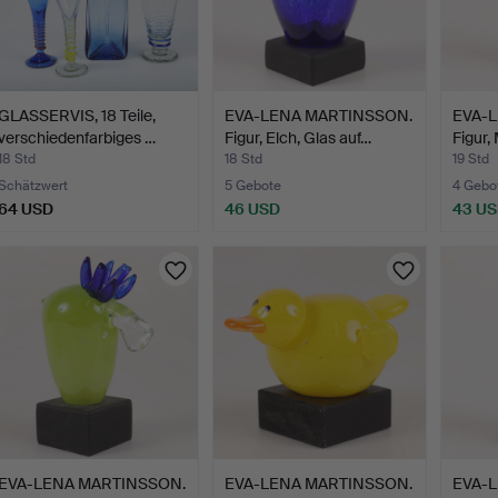
GLASSERVIS, 18 Teile,
EVA-LENA MARTINSSON.
EVA-
verschiedenfarbiges …
Figur, Elch, Glas auf…
Figur,
18 Std
18 Std
19 Std
Schätzwert
5 Gebote
4 Gebo
64 USD
46 USD
43 U
EVA-LENA MARTINSSON.
EVA-LENA MARTINSSON.
EVA-