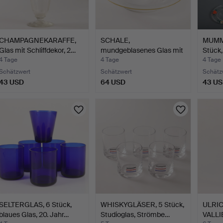
CHAMPAGNEKARAFFE,
SCHALE,
MUMMA
Glas mit Schliffdekor, 2…
mundgeblasenes Glas mit
Stück,
gelbem Ran…
4 Tage
4 Tage
4 Tage
Schätzwert
Schätzwert
Schätz
43 USD
64 USD
43 U
SELTERGLAS, 6 Stück,
WHISKYGLÄSER, 5 Stück,
ULRI
blaues Glas, 20. Jahr…
Studioglas, Strömbe…
VALLIE