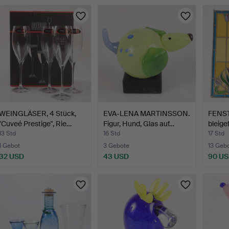
WEINGLÄSER, 4 Stück,
EVA-LENA MARTINSSON.
FENST
"Cuveé Prestige", Rie…
Figur, Hund, Glas auf…
bleige
13 Std
16 Std
17 Std
1 Gebot
3 Gebote
13 Geb
32 USD
43 USD
90 U