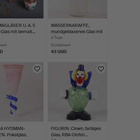
GLÄSER U. A. 5
WASSERKARAFFE,
 Glas mit bemalt…
mundgeblasenes Glas mit
Sch…
4 Tage
wert
Schätzwert
SD
43 USD
CA HYDMAN-
FIGURIN. Clown, farbiges
N. Pokalglas,
Glas, RBA Olofstr…