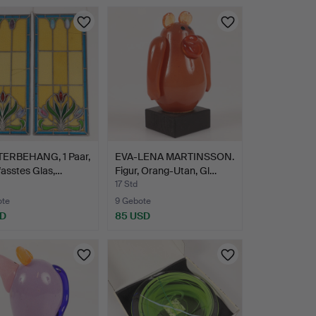
ERBEHANG, 1 Paar,
EVA-LENA MARTINSSON.
fasstes Glas,…
Figur, Orang-Utan, Gl…
17 Std
ote
9 Gebote
SD
85 USD