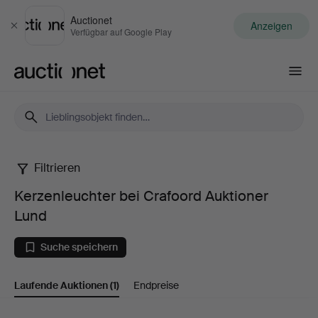
Auctionet
Anzeigen
Schließen
Verfügbar auf Google Play
Auctionet.com
Filtrieren
Kerzenleuchter
Kerzenleuchter bei Crafoord Auktioner
bei
Lund
Crafoord
Suche speichern
Auktioner
Laufende Auktionen
(1)
Endpreise
Lund