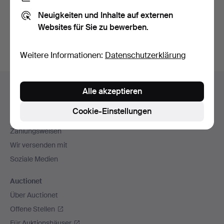
Sie können auch in
Beendete Auktionen aus unserem
Neuigkeiten und Inhalte auf externen
Archiv
suchen.
Websites für Sie zu bewerben.
Weitere Informationen:
Datenschutzerklärung
Fußzeilen-
Hilfe und Kontakt
Alle akzeptieren
Navigation
Kontakt mit dem Support aufnehmen
Cookie-Einstellungen
Alle Auktionshäuser
Zahlungsweisen
Wir versenden mit
Soziale Medien
Auctionet
Über Auctionet
Offene Stellen
Für Auktionshäuser