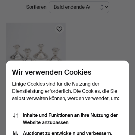
Laufende
Sortieren
Auktionen
Wir verwenden Cookies
Einige Cookies sind für die Nutzung der
KERZENSTÄENDER, ZWEI
Dienstleistung erforderlich. Die Cookies, die Sie
PAARE,
selbst verwalten können, werden verwendet, um:
STERLINGSILBER…
58 Min
3 Gebote
128 USD
Inhalte und Funktionen an Ihre Nutzung der
Website anzupassen.
Suche speichern
Auctionet zu entwickeln und verbessern.