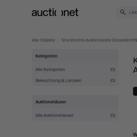
Auctionet.com
Alle Objekte
/
Stockholms Auktionsverk Düsseldorf/
Kerzenleuchter
Kategorien
bei
Alle Kategorien
(0)
Beleuchtung & Lampen
(0)
Stockholms
Auktionsverk
Auktionshäuser
Düsseldorf/Neuss
Alle Auktionshäuser
(0)
L
W