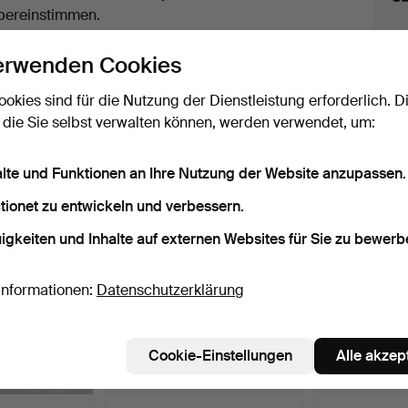
uktionen
bereinstimmen.
licken Sie oben auf
“Suche speichern”
, um eine
erwenden Cookies
ail zu erhalten, sobald dieses Objekt
ereingekommen ist.
ookies sind für die Nutzung der Dienstleistung erforderlich. D
 die Sie selbst verwalten können, werden verwendet, um:
 Archiv, die mit Ihrer Suche übereinsti
alte und Funktionen an Ihre Nutzung der Website anzupassen.
tionet zu entwickeln und verbessern.
igkeiten und Inhalte auf externen Websites für Sie zu bewerb
Informationen:
Datenschutzerklärung
Cookie-Einstellungen
Alle akzep