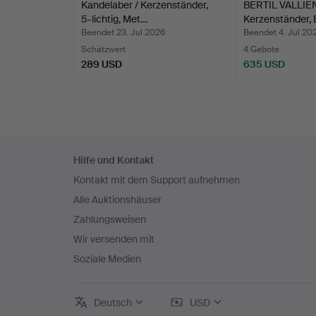
Kandelaber / Kerzenständer,
BERTIL VALLIE
5-lichtig, Met…
Kerzenständer,
geschm…
Beendet 23. Jul 2026
Beendet 4. Jul 20
Schätzwert
4 Gebote
289 USD
635 USD
Fußzeilen-
Hilfe und Kontakt
Navigation
Kontakt mit dem Support aufnehmen
Alle Auktionshäuser
Zahlungsweisen
Wir versenden mit
Soziale Medien
Deutsch
USD