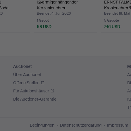
N.
12-armiger hängender
ERNST PALME
 Boda
Kerzenleuchter.
Kronleuchter
mit …
26
Beendet 4. Jun 2026
Beendet 18. Mai
1 Gebot
5 Gebote
58 USD
746 USD
Auctionet
M
Über Auctionet
A
Offene Stellen
D
Für Auktionshäuser
A
Die Auctionet-Garantie
Kü
T
Bedingungen
Datenschutzerklärung
Impressum