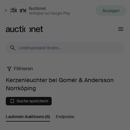
Auctionet
Anzeigen
Schließen
Verfügbar auf Google Play
Auctionet.com
Filtrieren
Kerzenleuchter
Kerzenleuchter bei Gomér & Andersson
bei
Norrköping
Gomér
Suche speichern
&
Laufende Auktionen
(8)
Endpreise
Andersson