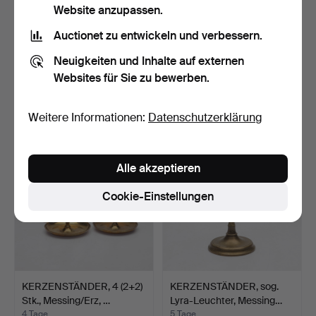
Website anzupassen.
Auctionet zu entwickeln und verbessern.
ÖRJAN JOHANSSON.
GUNNAR KANEVAD.
Neuigkeiten und Inhalte auf externen
Öllampe, Steinzeug, "Tind…
Kerzenständer, Kiefer, sig…
Websites für Sie zu bewerben.
3 Tage
4 Tage
Schätzwert
Schätzwert
53 USD
53 USD
Weitere Informationen:
Datenschutzerklärung
Alle akzeptieren
Cookie-Einstellungen
KERZENSTÄNDER, 4 (2+2)
KERZENSTÄNDER, sog.
Stk., Messing/Erz, …
Lyra-Leuchter, Messing…
4 Tage
5 Tage