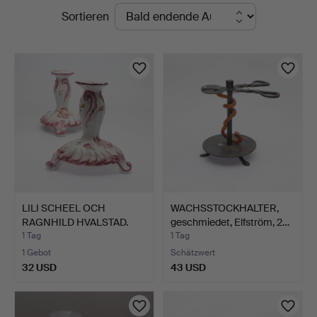
Laufende
Sortieren
Norrköping
Auktionen
LILI SCHEEL OCH
WACHSSTOCKHALTER,
RAGNHILD HVALSTAD.
geschmiedet, Elfström, 2…
Kerzenl…
1 Tag
1 Tag
1 Gebot
Schätzwert
32 USD
43 USD