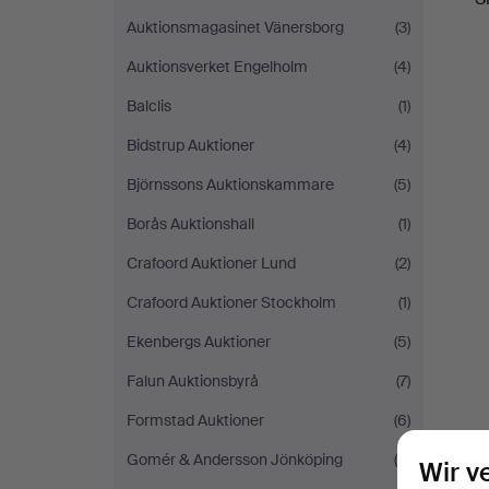
Auktionsmagasinet Vänersborg
(3)
Auktionsverket Engelholm
(4)
Balclis
(1)
Bidstrup Auktioner
(4)
Björnssons Auktionskammare
(5)
Borås Auktionshall
(1)
Crafoord Auktioner Lund
(2)
Crafoord Auktioner Stockholm
(1)
Ekenbergs Auktioner
(5)
Falun Auktionsbyrå
(7)
Formstad Auktioner
(6)
Gomér & Andersson Jönköping
(6)
Wir v