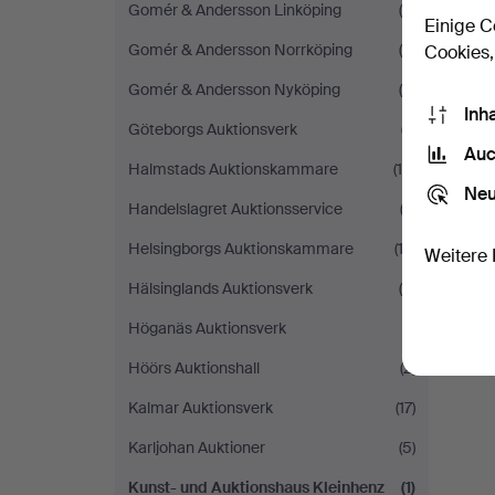
Gomér & Andersson Linköping
(4)
Einige C
Gomér & Andersson Norrköping
(8)
Cookies,
Gomér & Andersson Nyköping
(9)
Inh
Göteborgs Auktionsverk
(7)
Auc
Halmstads Auktionskammare
(10)
Neu
Handelslagret Auktionsservice
(3)
Helsingborgs Auktionskammare
(12)
Weitere 
Hälsinglands Auktionsverk
(5)
Höganäs Auktionsverk
(1)
Höörs Auktionshall
(2)
Kalmar Auktionsverk
(17)
Karljohan Auktioner
(5)
Kunst- und Auktionshaus Kleinhenz
(1)