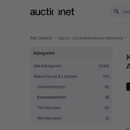
Auctionet.com
Alle Objekte
/
Kunst- und Auktionshaus Kleinhenz
/
Kerzenleuchter
Kategorien
K
bei
Alle Kategorien
(1.148)
Beleuchtung & Lampen
(14)
Kunst-
Deckenlampen
(6)
und
Kerzenleuchter
(1)
Auktionshaus
Tischlampen
(5)
Wandlampen
(2)
Kleinhenz
L