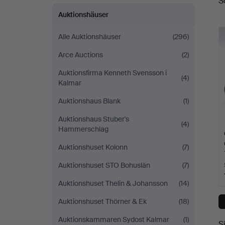
S
A
Auktionshäuser
Alle Auktionshäuser
(296)
Arce Auctions
(2)
Auktionsfirma Kenneth Svensson i
(4)
Kalmar
Auktionshaus Blank
(1)
Auktionshaus Stuber's
(4)
Hammerschlag
Auktionshuset Kolonn
(7)
Auktionshuset STO Bohuslän
(7)
Auktionshuset Thelin & Johansson
(14)
Auktionshuset Thörner & Ek
(18)
Auktionskammaren Sydost Kalmar
(1)
S