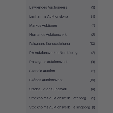
Lawrences Auctioneers
(3)
Limhamns Auktionsbyrå
(4)
Markus Auktioner
(7)
Norrlands Auktionsverk
(2)
Palsgaard Kunstauktioner
(10)
RA Auktionsverket Norrköping
(2)
Roslagens Auktionsverk
(9)
Skandia Auktion
(2)
Skånes Auktionsverk
(14)
Stadsauktion Sundsvall
(4)
Stockholms Auktionsverk Göteborg
(2)
Stockholms Auktionsverk Helsingborg
(1)