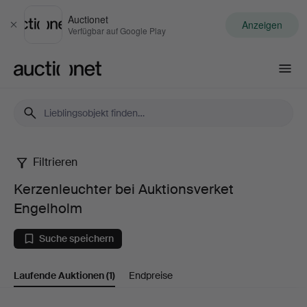
Auctionet
Anzeigen
Schließen
Verfügbar auf Google Play
Auctionet.com
Filtrieren
Kerzenleuchter
Kerzenleuchter bei Auktionsverket
bei
Engelholm
Auktionsverket
Suche speichern
Engelholm
Laufende Auktionen
(1)
Endpreise