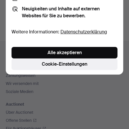
Sie können auch in
Beendete Auktionen aus unserem
Neuigkeiten und Inhalte auf externen
Archiv
suchen.
Websites für Sie zu bewerben.
Weitere Informationen:
Datenschutzerklärung
Fußzeilen-
Hilfe und Kontakt
Alle akzeptieren
Navigation
Kontakt mit dem Support aufnehmen
Cookie-Einstellungen
Alle Auktionshäuser
Zahlungsweisen
Wir versenden mit
Soziale Medien
Auctionet
Über Auctionet
Offene Stellen
Für Auktionshäuser