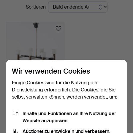
Laufende
Sortieren
Auktionen
Wir verwenden Cookies
Einige Cookies sind für die Nutzung der
DECKENLEUCHTE,
Dienstleistung erforderlich. Die Cookies, die Sie
Messing, Glas, Schweden
selbst verwalten können, werden verwendet, um:
196…
8 Tage
Schätzwert
317 USD
Inhalte und Funktionen an Ihre Nutzung der
Website anzupassen.
Suche speichern
Auctionet zu entwickeln und verbessern.