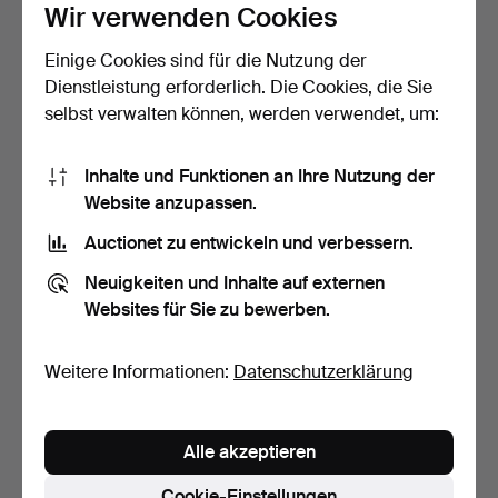
Wir verwenden Cookies
Einige Cookies sind für die Nutzung der
ERLING ANDERSEN
NILS FOUGSTEDT.
Dienstleistung erforderlich. Die Cookies, die Sie
(F.1937). "Optimist" und "…
Tablett mit Henkel, Firma…
selbst verwalten können, werden verwendet, um:
5 Tage
5 Tage
11 Gebote
11 Gebote
340 USD
463 USD
Inhalte und Funktionen an Ihre Nutzung der
Website anzupassen.
Ausgewähltes
Objekt
Auctionet zu entwickeln und verbessern.
Neuigkeiten und Inhalte auf externen
Websites für Sie zu bewerben.
Weitere Informationen:
Datenschutzerklärung
Alle akzeptieren
NIELS DAM RAVN. Zwei
ARNE JACOBSEN.
Bronzeschalen verzier…
Aschenbecher aus Messing
Cookie-Einstellungen
(g…
5 Tage
5 Tage