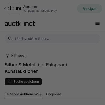
Auctionet
Anzeigen
Schließen
Verfügbar auf Google Play
Auctionet.com
Filtrieren
Silber
Silber & Metall bei Palsgaard
&
Kunstauktioner
Metall
Suche speichern
bei
Laufende Auktionen
(10)
Endpreise
Palsgaard