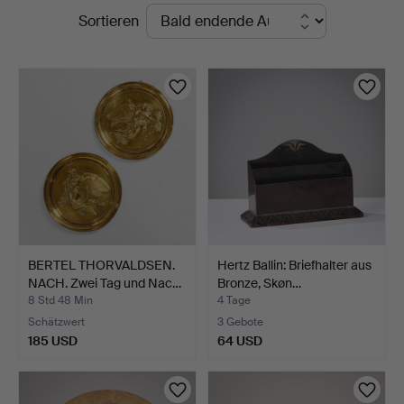
Laufende
Sortieren
Kunstauktioner
Auktionen
BERTEL THORVALDSEN.
Hertz Ballin: Briefhalter aus
NACH. Zwei Tag und Nac…
Bronze, Skøn…
8 Std 48 Min
4 Tage
Schätzwert
3 Gebote
185 USD
64 USD