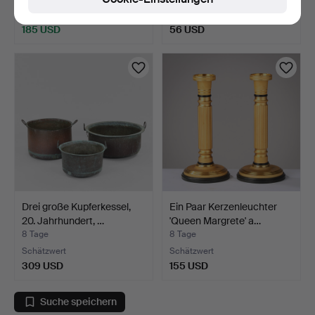
6 Gebote
2 Gebote
185 USD
56 USD
Drei große Kupferkessel,
Ein Paar Kerzenleuchter
20. Jahrhundert, …
'Queen Margrete' a…
8 Tage
8 Tage
Schätzwert
Schätzwert
309 USD
155 USD
Suche speichern