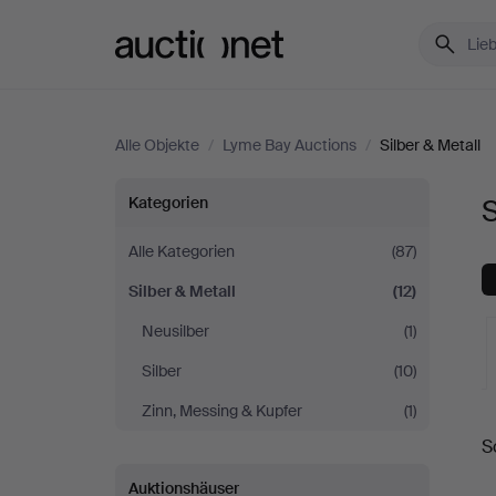
Auctionet.com
Alle Objekte
/
Lyme Bay Auctions
/
Silber & Metall
Silber
Kategorien
S
&
Alle Kategorien
(87)
Silber & Metall
(12)
Metall
Neusilber
(1)
bei
Silber
(10)
Lyme
Zinn, Messing & Kupfer
(1)
L
S
Bay
A
Auktionshäuser