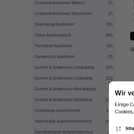
Crafoord Auktioner Malmö
(7)
Crafoord Auktioner Stockholm
(7)
Ekenbergs Auktioner
(15)
Falun Auktionsbyrå
(35)
Formstad Auktioner
(19)
S
Garpenhus Auktioner
(11)
Gomér & Andersson Jönköping
(27)
Gomér & Andersson Linköping
(22)
Gomér & Andersson Norrköping
(9)
Wir v
Gomér & Andersson Nyköping
(24)
Einige C
Göteborgs Auktionsverk
(81)
Cookies,
Halmstads Auktionskammare
(42)
Inh
Handelslagret Auktionsservice
(4)