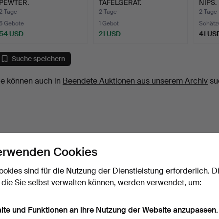
PEWTER.
TAFELGERÄT.
NIPS.
2 Tage
2 Tage
2 Tage
6 Gebote
1 Gebot
Schätz
54 USD
21 USD
41 US
Suche speichern
ie können auch in
Beendete Auktionen aus unserem Archiv
su
erwenden Cookies
ookies sind für die Nutzung der Dienstleistung erforderlich. D
 die Sie selbst verwalten können, werden verwendet, um:
alte und Funktionen an Ihre Nutzung der Website anzupassen.