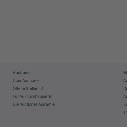
Auctionet
M
Über Auctionet
A
Offene Stellen
D
Für Auktionshäuser
A
Die Auctionet-Garantie
Kü
T