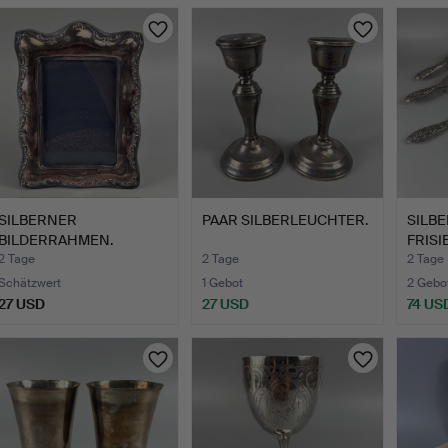
SILBERNER
PAAR SILBERLEUCHTER.
SILB
BILDERRAHMEN.
FRISI
2 Tage
2 Tage
2 Tage
Schätzwert
1 Gebot
2 Gebo
27 USD
27 USD
74 US