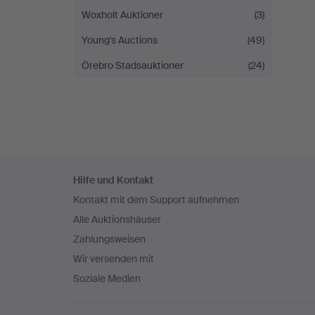
Woxholt Auktioner
(3)
Young's Auctions
(49)
Örebro Stadsauktioner
(24)
Fußzeilen-
Hilfe und Kontakt
Navigation
Kontakt mit dem Support aufnehmen
Alle Auktionshäuser
Zahlungsweisen
Wir versenden mit
Soziale Medien