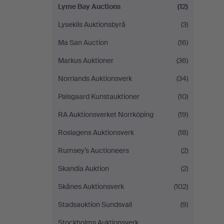
Lyme Bay Auctions
(12)
Lysekils Auktionsbyrå
(3)
Ma San Auction
(16)
Markus Auktioner
(36)
Norrlands Auktionsverk
(34)
Palsgaard Kunstauktioner
(10)
RA Auktionsverket Norrköping
(19)
Roslagens Auktionsverk
(18)
Rumsey’s Auctioneers
(2)
Skandia Auktion
(2)
Skånes Auktionsverk
(102)
Stadsauktion Sundsvall
(9)
Stockholms Auktionsverk