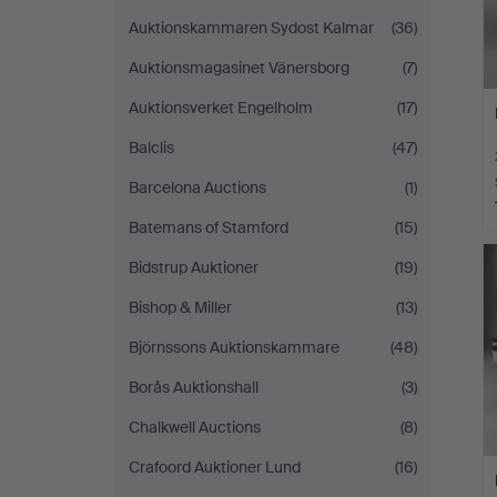
Auktionskammaren Sydost Kalmar
(36)
Auktionsmagasinet Vänersborg
(7)
Auktionsverket Engelholm
(17)
Balclis
(47)
Barcelona Auctions
(1)
Batemans of Stamford
(15)
Bidstrup Auktioner
(19)
Bishop & Miller
(13)
Björnssons Auktionskammare
(48)
Borås Auktionshall
(3)
Chalkwell Auctions
(8)
Crafoord Auktioner Lund
(16)