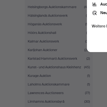
Auc
Helsingborgs Auktionskammare
(46)
Neu
Hälsinglands Auktionsverk
(11)
Höganäs Auktionsverk
(13)
Weitere 
Höörs Auktionshall
(5)
Kalmar Auktionsverk
(31)
Karljohan Auktioner
(28)
Karlstad Hammarö Auktionsverk
(2)
Kunst- und Auktionshaus Kleinhenz
(45)
Kurage Auktion
(1)
Laholms Auktionskammare
(1)
Lawrences Auctioneers
(77)
Limhamns Auktionsbyrå
(30)