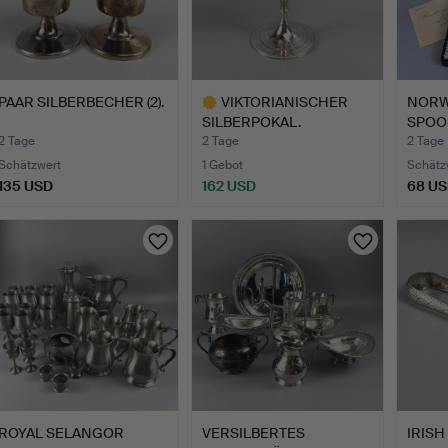
PAAR SILBERBECHER (2).
VIKTORIANISCHER
NORW
SILBERPOKAL.
SPOO
2 Tage
2 Tage
2 Tage
Schätzwert
1 Gebot
Schätz
135 USD
162 USD
68 U
Ausgewähltes
Objekt
ROYAL SELANGOR
VERSILBERTES
IRISH