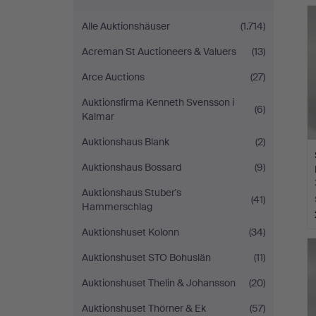
Auctions
Alle Auktionshäuser
(1.714)
Acreman St Auctioneers & Valuers
(13)
Arce Auctions
(27)
Auktionsfirma Kenneth Svensson i
(6)
Kalmar
Auktionshaus Blank
(2)
Auktionshaus Bossard
(9)
Auktionshaus Stuber's
(41)
Hammerschlag
Auktionshuset Kolonn
(34)
Auktionshuset STO Bohuslän
(11)
Auktionshuset Thelin & Johansson
(20)
Auktionshuset Thörner & Ek
(57)