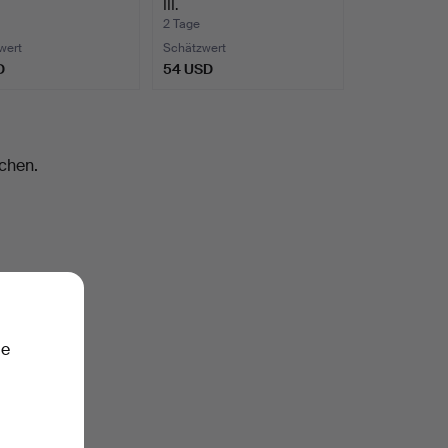
III.
2 Tage
wert
Schätzwert
D
54 USD
chen.
ie