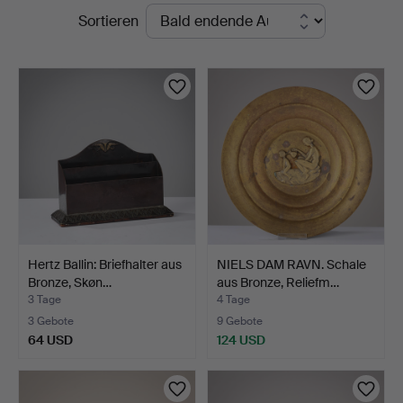
Laufende
Sortieren
Auktionen
Hertz Ballin: Briefhalter aus
NIELS DAM RAVN. Schale
Bronze, Skøn…
aus Bronze, Reliefm…
3 Tage
4 Tage
3 Gebote
9 Gebote
64 USD
124 USD