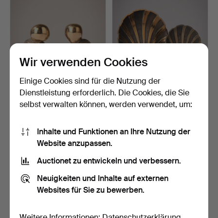
Wir verwenden Cookies
Einige Cookies sind für die Nutzung der
ERLING ANDERSEN
NIELS DAM RAVN. Zwei
Dienstleistung erforderlich. Die Cookies, die Sie
(F.1937). "Optimist" und "…
Bronzeschalen verzier…
selbst verwalten können, werden verwendet, um:
4 Tage
4 Tage
11 Gebote
6 Gebote
342 USD
186 USD
Inhalte und Funktionen an Ihre Nutzung der
Website anzupassen.
Auctionet zu entwickeln und verbessern.
Neuigkeiten und Inhalte auf externen
Websites für Sie zu bewerben.
Weitere Informationen:
Datenschutzerklärung