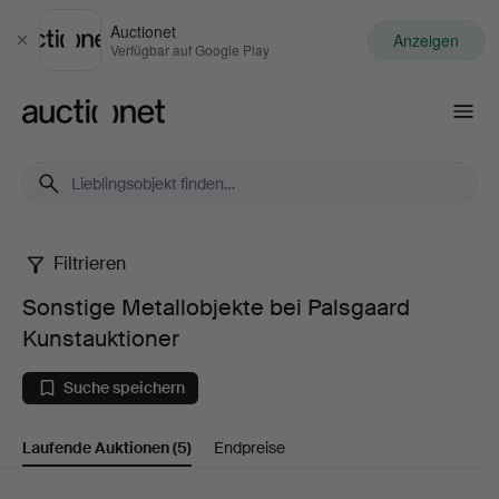
Auctionet
Anzeigen
Schließen
Verfügbar auf Google Play
Auctionet.com
Filtrieren
Sonstige
Sonstige Metallobjekte bei Palsgaard
Metallobjekte
Kunstauktioner
bei
Suche speichern
Palsgaard
Laufende Auktionen
(5)
Endpreise
Kunstauktioner