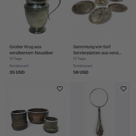
Großer Krug aus
Sammlung von fünf
versilbertem Neusilber
Servierplatten aus versi…
mit…
13 Tage
13 Tage
Schätzwert
Schätzwert
35 USD
58 USD