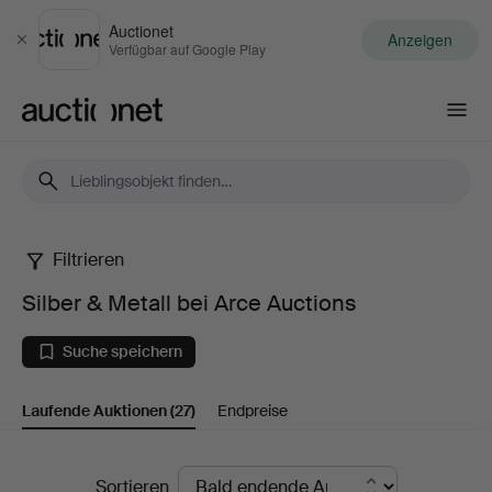
Auctionet
Anzeigen
Schließen
Verfügbar auf Google Play
Auctionet.com
Filtrieren
Silber
Silber & Metall bei Arce Auctions
&
Suche speichern
Metall
Laufende Auktionen
(27)
Endpreise
bei
Arce
Laufende
Sortieren