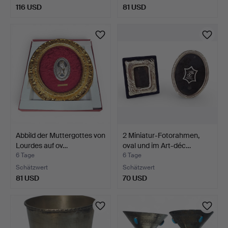
116 USD
81 USD
Abbild der Muttergottes von
2 Miniatur-Fotorahmen,
Lourdes auf ov…
oval und im Art-déc…
6 Tage
6 Tage
Schätzwert
Schätzwert
81 USD
70 USD