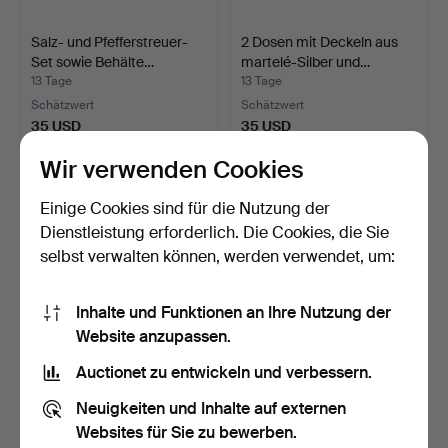
Salz- und Pfefferstreuer-
2 Dosen mit Deckeln aus
Set sowie Behälte…
martelé-Silber und…
13 Tage
13 Tage
Schätzwert
Schätzwert
35 USD
35 USD
Wir verwenden Cookies
Einige Cookies sind für die Nutzung der
Dienstleistung erforderlich. Die Cookies, die Sie
selbst verwalten können, werden verwendet, um:
Inhalte und Funktionen an Ihre Nutzung der
Website anzupassen.
Auctionet zu entwickeln und verbessern.
Kanne mit godroniertem
Essig- und Ölmenage mit
Dekor, versilbert.
martelé-gearbeitet…
Neuigkeiten und Inhalte auf externen
13 Tage
13 Tage
Websites für Sie zu bewerben.
Schätzwert
Schätzwert