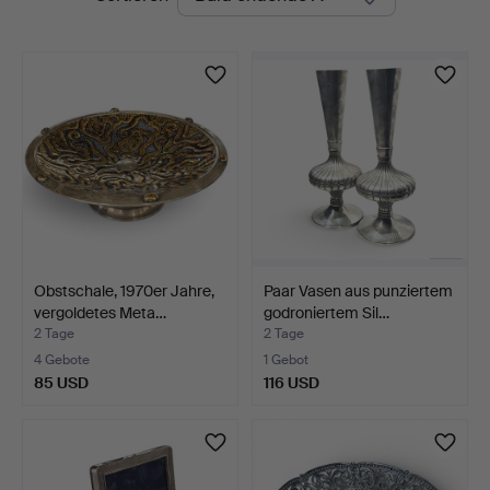
Auktionen
Auctions
Obstschale, 1970er Jahre,
Paar Vasen aus punziertem
vergoldetes Meta…
godroniertem Sil…
2 Tage
2 Tage
4 Gebote
1 Gebot
85 USD
116 USD