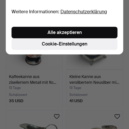
35 USD
35 USD
Weitere Informationen:
Datenschutzerklärung
Alle akzeptieren
Cookie-Einstellungen
Kaffeekanne aus
Kleine Kanne aus
ziseliertem Metall mit flo…
versilbertem Neusilber mi…
13 Tage
13 Tage
Schätzwert
Schätzwert
35 USD
41 USD