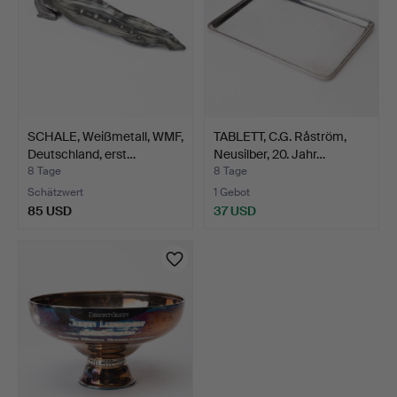
SCHALE, Weißmetall, WMF,
TABLETT, C.G. Råström,
Deutschland, erst…
Neusilber, 20. Jahr…
8 Tage
8 Tage
Schätzwert
1 Gebot
85 USD
37 USD