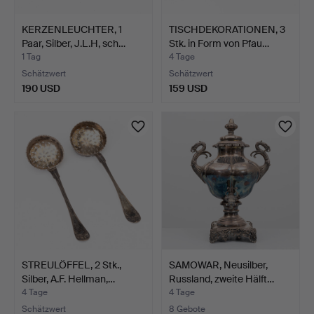
KERZENLEUCHTER, 1
TISCHDEKORATIONEN, 3
Paar, Silber, J.L.H, sch…
Stk. in Form von Pfau…
1 Tag
4 Tage
Schätzwert
Schätzwert
190 USD
159 USD
STREULÖFFEL, 2 Stk.,
SAMOWAR, Neusilber,
Silber, A.F. Hellman,…
Russland, zweite Hälft…
4 Tage
4 Tage
Schätzwert
8 Gebote