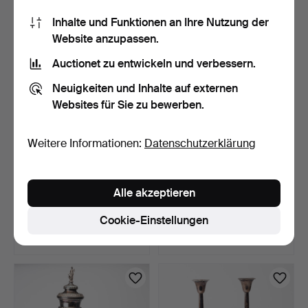
475 USD
127 USD
Inhalte und Funktionen an Ihre Nutzung der
Ausgewähltes
Website anzupassen.
Objekt
Auctionet zu entwickeln und verbessern.
Neuigkeiten und Inhalte auf externen
Websites für Sie zu bewerben.
Weitere Informationen:
Datenschutzerklärung
SALZFÄSSER, ein Paar,
KAFFELÖFFEL, 12 Stk.,
Alle akzeptieren
Neusilber und Glas, …
Silber, Uppsala 1938.
6 Tage
6 Tage
Cookie-Einstellungen
Schätzwert
Schätzwert
64 USD
190 USD