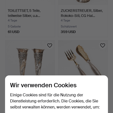
TOILETTSET, 5 Teile,
ZUCKERSTREUER, Silber,
teilweise Silber, u.a…
Rokoko-Stil, CG Hal…
4 Tage
4 Tage
5 Gebote
Schätzwert
61 USD
359 USD
Wir verwenden Cookies
Einige Cookies sind für die Nutzung der
VASEN, ein Paar, Silber,
VORLEGEBESTECK, 2
Charles & Richard…
Teile, Griffe aus Silber…
Dienstleistung erforderlich. Die Cookies, die Sie
5 Tage
5 Tage
selbst verwalten können, werden verwendet, um:
Schätzwert
Schätzwert