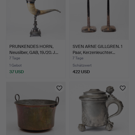
PRUNKENDES HORN,
SVEN ARNE GILLGREN. 1
Neusilber, GAB, 19./20. J…
Paar, Kerzenleuchter…
7 Tage
7 Tage
1 Gebot
Schätzwert
37 USD
422 USD