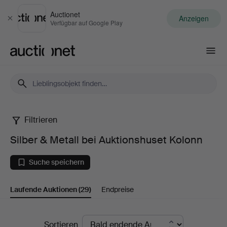
Auctionet
Anzeigen
Schließen
Verfügbar auf Google Play
Auctionet.com
Filtrieren
Silber
Silber & Metall bei Auktionshuset Kolonn
&
Suche speichern
Metall
Laufende Auktionen
(29)
Endpreise
bei
Auktionshuset
Laufende
Sortieren