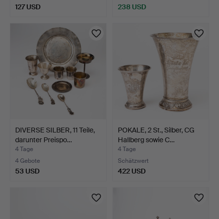
127 USD
238 USD
DIVERSE SILBER, 11 Teile,
POKALE, 2 St., Silber, CG
darunter Preispo…
Hallberg sowie C…
4 Tage
4 Tage
4 Gebote
Schätzwert
53 USD
422 USD