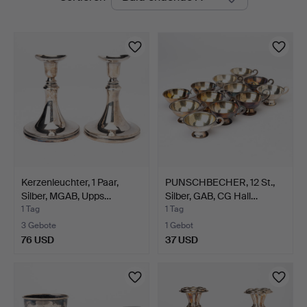
Auktionen
Kolonn
Kerzenleuchter, 1 Paar,
PUNSCHBECHER, 12 St.,
Silber, MGAB, Upps…
Silber, GAB, CG Hall…
1 Tag
1 Tag
3 Gebote
1 Gebot
76 USD
37 USD