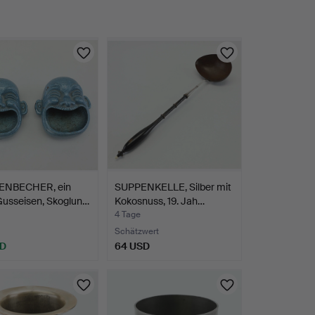
ENBECHER, ein
SUPPENKELLE, Silber mit
Gusseisen, Skoglun…
Kokosnuss, 19. Jah…
4 Tage
Schätzwert
SD
64 USD