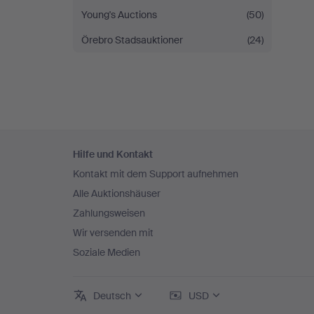
Young's Auctions
(50)
Örebro Stadsauktioner
(24)
Fußzeilen-
Hilfe und Kontakt
Navigation
Kontakt mit dem Support aufnehmen
Alle Auktionshäuser
Zahlungsweisen
Wir versenden mit
Soziale Medien
Deutsch
USD