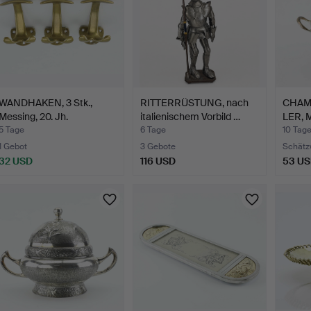
WANDHAKEN, 3 Stk.,
RITTERRÜSTUNG, nach
CHAM
Messing, 20. Jh.
italienischem Vorbild …
LER, M
5 Tage
6 Tage
10 Tag
1 Gebot
3 Gebote
Schätz
32 USD
116 USD
53 U