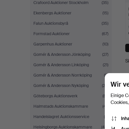
Crafoord Auktioner Stockholm
(35)
Ekenbergs Auktioner
(15)
Falun Auktionsbyrå
(35)
Formstad Auktioner
(67)
Garpenhus Auktioner
(10)
Gomér & Andersson Jönköping
(27)
S
Gomér & Andersson Linköping
(21)
Gomér & Andersson Norrköping
(9)
Wir v
Gomér & Andersson Nyköping
(23)
Einige C
Göteborgs Auktionsverk
(81)
Cookies,
Halmstads Auktionskammare
(41)
Handelslagret Auktionsservice
(4)
Inh
Helsingborgs Auktionskammare
(44)
Auc