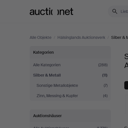
Auctionet.com
Alle Objekte
/
Hälsinglands Auktionsverk
/
Silber & 
Silber
Kategorien
S
&
Alle Kategorien
(288)
Silber & Metall
(11)
Metall
Sonstige Metallobjekte
(7)
bei
Zinn, Messing & Kupfer
(4)
Hälsinglands
Auktionshäuser
Auktionsverk
L