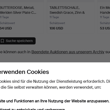
BUTTERDOSE, Metall,
TABLETT/SCHALE,
Ein Me
Meriden Silver Plate C…
Swedish Grace, Zinn &
Handwo
Mess…
11 Tage
11 Tage
11 Tage
Schätzwert
Schätzwert
Schätz
64 USD
106 USD
53 U
Suche speichern
ie können auch in
Beendete Auktionen aus unserem Archiv
su
erwenden Cookies
ookies sind für die Nutzung der Dienstleistung erforderlich. D
 die Sie selbst verwalten können, werden verwendet, um:
alte und Funktionen an Ihre Nutzung der Website anzupassen.
tionet zu entwickeln und verbessern.