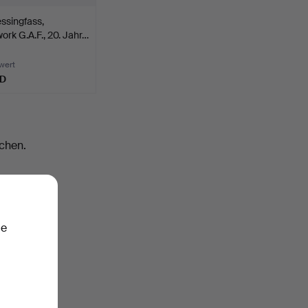
ssingfass,
rk G.A.F., 20. Jahr…
wert
SD
chen.
ie