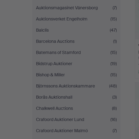
Auktionsmagasinet Vänersborg
(7)
Auktionsverket Engelholm
(15)
Balclis
(47)
Barcelona Auctions
(1)
Batemans of Stamford
(15)
Bidstrup Auktioner
(19)
Bishop & Miller
(15)
Björnssons Auktionskammare
(48)
Borås Auktionshall
(3)
Chalkwell Auctions
(8)
Crafoord Auktioner Lund
(16)
Crafoord Auktioner Malmö
(7)