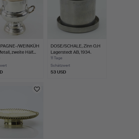
PAGNE-/WEINKÜH
DOSE/SCHALE, Zinn O.H
etall, zweite Hälf…
Lagerstedt AB, 1934.
e
11 Tage
wert
Schätzwert
SD
53 USD