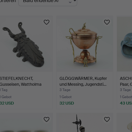
ortieren
uktionen
STIEFELKNECHT,
GLÖGGWÄRMER, Kupfer
ASCH
Gusseisen, Wattholma
und Messing, Jugendsti…
Paar, 
Bruk, …
1 Tag
3 Tage
3 Tage
1 Gebot
1 Gebot
1 Gebot
32 USD
32 USD
43 U