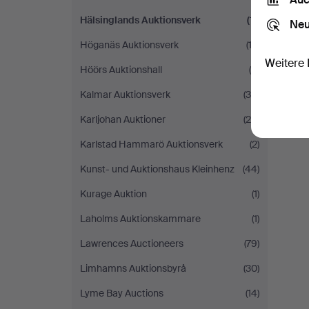
Hälsinglands Auktionsverk
(11)
Neu
Höganäs Auktionsverk
(13)
Weitere 
Höörs Auktionshall
(5)
Kalmar Auktionsverk
(30)
Karljohan Auktioner
(28)
Karlstad Hammarö Auktionsverk
(2)
Kunst- und Auktionshaus Kleinhenz
(44)
Kurage Auktion
(1)
Laholms Auktionskammare
(1)
Lawrences Auctioneers
(79)
Limhamns Auktionsbyrå
(30)
Lyme Bay Auctions
(14)