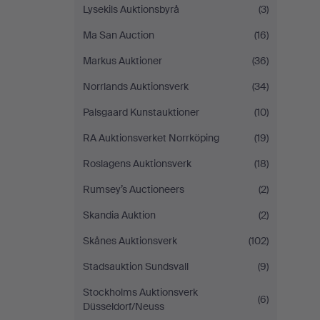
Lysekils Auktionsbyrå
(3)
Ma San Auction
(16)
Markus Auktioner
(36)
Norrlands Auktionsverk
(34)
Palsgaard Kunstauktioner
(10)
RA Auktionsverket Norrköping
(19)
Roslagens Auktionsverk
(18)
Rumsey’s Auctioneers
(2)
Skandia Auktion
(2)
Skånes Auktionsverk
(102)
Stadsauktion Sundsvall
(9)
Stockholms Auktionsverk
(6)
Düsseldorf/Neuss