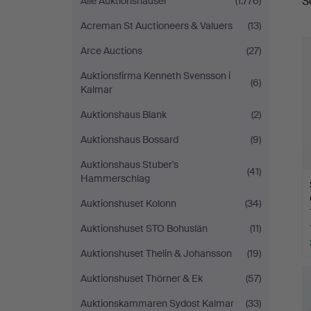
S
Alle Auktionshäuser
(1.776)
A
Acreman St Auctioneers & Valuers
(13)
Arce Auctions
(27)
Auktionsfirma Kenneth Svensson i
(6)
Kalmar
Auktionshaus Blank
(2)
Auktionshaus Bossard
(9)
Auktionshaus Stuber's
(41)
Hammerschlag
Auktionshuset Kolonn
(34)
Auktionshuset STO Bohuslän
(11)
Auktionshuset Thelin & Johansson
(19)
Auktionshuset Thörner & Ek
(57)
Auktionskammaren Sydost Kalmar
(33)