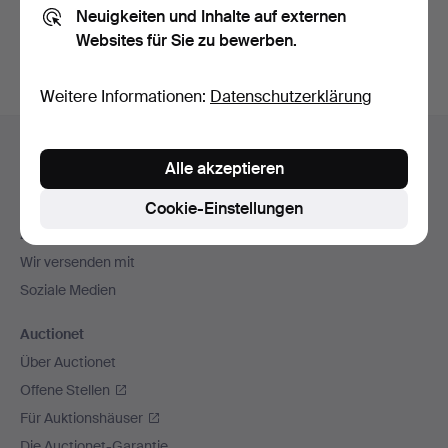
Neuigkeiten und Inhalte auf externen
Archiv
suchen.
Websites für Sie zu bewerben.
Weitere Informationen:
Datenschutzerklärung
Fußzeilen-
Hilfe und Kontakt
Navigation
Alle akzeptieren
Kontakt mit dem Support aufnehmen
Alle Auktionshäuser
Cookie-Einstellungen
Zahlungsweisen
Wir versenden mit
Soziale Medien
Auctionet
Über Auctionet
Offene Stellen
Für Auktionshäuser
Die Auctionet-Garantie