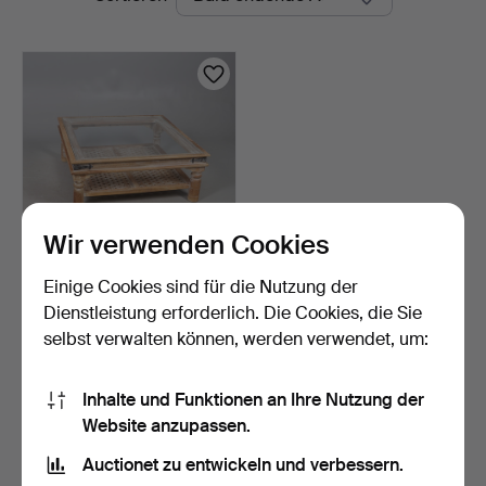
Auktionen
Wir verwenden Cookies
Einige Cookies sind für die Nutzung der
EIN MODERNER
QUADRATISCHER
Dienstleistung erforderlich. Die Cookies, die Sie
COUCHTISCH IN G…
4 Tage
selbst verwalten können, werden verwendet, um:
Schätzwert
54 USD
Inhalte und Funktionen an Ihre Nutzung der
Website anzupassen.
Suche speichern
Auctionet zu entwickeln und verbessern.
Sie können auch in
Beendete Auktionen aus unserem