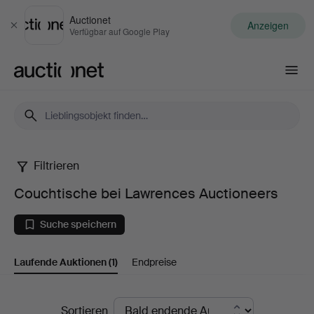
Auctionet
Anzeigen
Schließen
Verfügbar auf Google Play
Auctionet.com
Filtrieren
Couchtische
Couchtische bei Lawrences Auctioneers
bei
Suche speichern
Lawrences
Laufende Auktionen
(1)
Endpreise
Auctioneers
Laufende
Sortieren