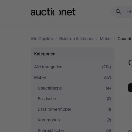
Auctionet.com
Alle Objekte
/
Bidstrup Auktioner
/
Möbel
/
Coucht
Couchtische
Kategorien
C
bei
Alle Kategorien
(274)
Möbel
(87)
Bidstrup
Couchtische
(4)
Auktioner
Esstische
(7)
Esszimmermöbel
(1)
Kommoden
(2)
L
Schreibtische
(8)