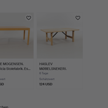
E MOGENSEN.
HASLEV
icia Stolefabrik. Es…
MØBELSNEKERI.
Couchtisch aus Buche …
6 Tage
wert
Schätzwert
SD
124 USD
chen.