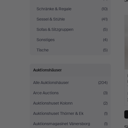
S
A
Schränke & Regale
(10)
Sessel & Stühle
(41)
Sofas & Sitzgruppen
(5)
Sonstiges
(4)
Tische
(5)
Auktionshäuser
Alle Auktionshäuser
(204)
Arce Auctions
(3)
Auktionshuset Kolonn
(2)
Auktionshuset Thörner & Ek
(1)
Auktionsmagasinet Vänersborg
(1)
S