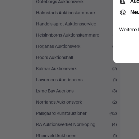
Auc
Göteborgs Auktionsverk
(1)
Neu
Halmstads Auktionskammare
(1)
Handelslagret Auktionsservice
(1)
Weitere 
Helsingborgs Auktionskammare
(7)
Höganäs Auktionsverk
(2)
Höörs Auktionshall
(1)
Kalmar Auktionsverk
(2)
Lawrences Auctioneers
(1)
Lyme Bay Auctions
(3)
Norrlands Auktionsverk
(2)
Palsgaard Kunstauktioner
(42)
RA Auktionsverket Norrköping
(4)
Rheinveld Auktionen
(1)