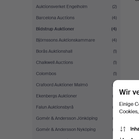
Auktionsverket Engelholm
(2)
Barcelona Auctions
(4)
Bidstrup Auktioner
(4)
Björnssons Auktionskammare
(4)
Borås Auktionshall
(1)
Chalkwell Auctions
(1)
Colombos
(1)
Crafoord Auktioner Malmö
(5)
Wir v
Ekenbergs Auktioner
(2)
Einige C
Falun Auktionsbyrå
(3)
Cookies,
Gomér & Andersson Jönköping
(2)
Inh
Gomér & Andersson Nyköping
(2)