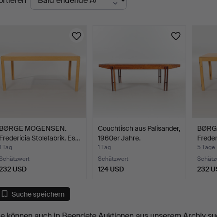
ortieren
uktionen
BØRGE MOGENSEN.
Couchtisch aus Palisander,
BØRG
Fredericia Stolefabrik. Es…
1960er Jahre.
Freder
1 Tag
1 Tag
5 Tage
Schätzwert
Schätzwert
Schätz
232 USD
124 USD
232 U
Suche speichern
ie können auch in
Beendete Auktionen aus unserem Archiv
su