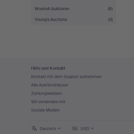
Woxholt Auktioner
(8)
Young's Auctions
(3)
Fußzeilen-
Hilfe und Kontakt
Navigation
Kontakt mit dem Support aufnehmen
Alle Auktionshäuser
Zahlungsweisen
Wir versenden mit
Soziale Medien
Deutsch
USD