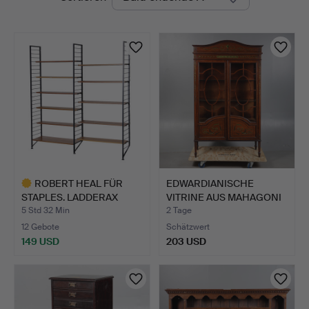
Auktionen
&
Miller
ROBERT HEAL FÜR
EDWARDIANISCHE
STAPLES. LADDERAX
VITRINE AUS MAHAGONI
REGALSYS…
UND BE…
5 Std 32 Min
2 Tage
12 Gebote
Schätzwert
149 USD
203 USD
Ausgewähltes
Objekt