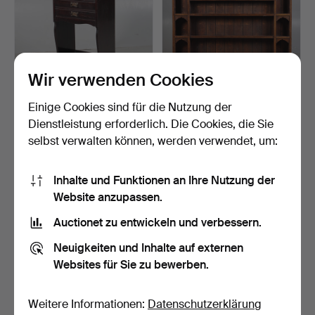
Wir verwenden Cookies
Einige Cookies sind für die Nutzung der
EIN EDWARDIANISCHER
EIN DELF RACK IM
JUGENDSTIL-
GEORGE III-STIL AUS
Dienstleistung erforderlich. Die Cookies, die Sie
MUSIKSCHRAN…
EICHE.
2 Tage
3 Tage
selbst verwalten können, werden verwendet, um:
Schätzwert
1 Gebot
81 USD
34 USD
Inhalte und Funktionen an Ihre Nutzung der
Website anzupassen.
Auctionet zu entwickeln und verbessern.
Neuigkeiten und Inhalte auf externen
Websites für Sie zu bewerben.
Weitere Informationen:
Datenschutzerklärung