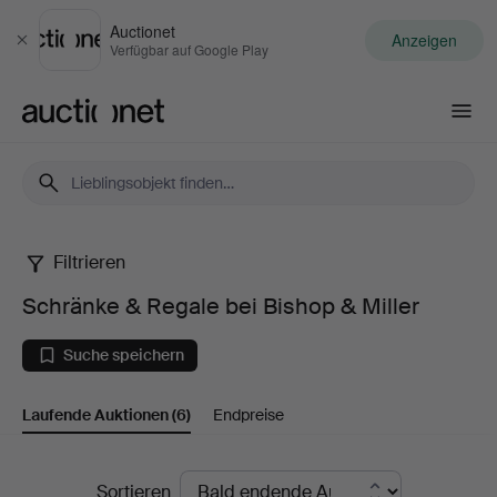
Auctionet
Anzeigen
Schließen
Verfügbar auf Google Play
Auctionet.com
Filtrieren
Schränke
Schränke & Regale bei Bishop & Miller
&
Suche speichern
Regale
Laufende Auktionen
(6)
Endpreise
bei
Bishop
Laufende
Sortieren