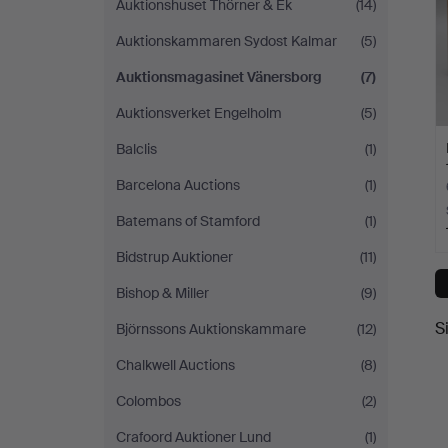
Auktionshuset Thörner & Ek
(14)
Auktionskammaren Sydost Kalmar
(5)
Auktionsmagasinet Vänersborg
(7)
Auktionsverket Engelholm
(5)
Balclis
(1)
Barcelona Auctions
(1)
Batemans of Stamford
(1)
Bidstrup Auktioner
(11)
Bishop & Miller
(9)
S
Björnssons Auktionskammare
(12)
Chalkwell Auctions
(8)
Colombos
(2)
Crafoord Auktioner Lund
(1)