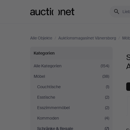
Auctionet.com
Alle Objekte
/
Auktionsmagasinet Vänersborg
/
Möb
Schränke
Kategorien
&
Alle Kategorien
(154)
Möbel
(38)
Regale
Couchtische
(1)
bei
Esstische
(2)
Auktionsmagasinet
Esszimmermöbel
(2)
Kommoden
(4)
Vänersborg
L
Schränke & Regale
(7)