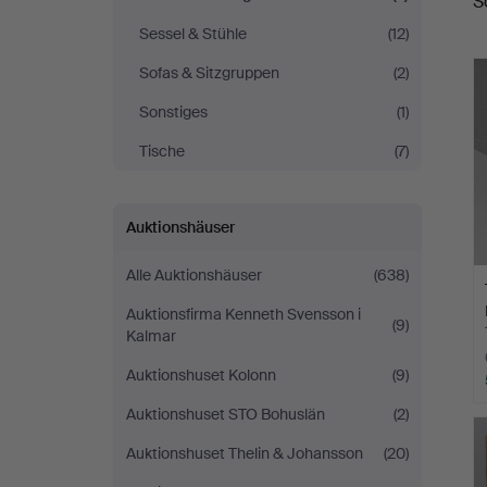
S
A
Sessel & Stühle
(12)
Sofas & Sitzgruppen
(2)
Sonstiges
(1)
Tische
(7)
Auktionshäuser
Alle Auktionshäuser
(638)
Auktionsfirma Kenneth Svensson i
(9)
Kalmar
Auktionshuset Kolonn
(9)
Auktionshuset STO Bohuslän
(2)
Auktionshuset Thelin & Johansson
(20)