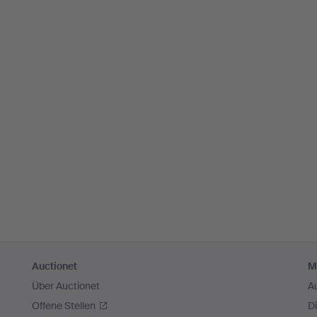
Auctionet
M
Über Auctionet
A
Offene Stellen
D