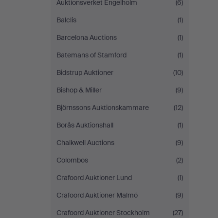
Auktionsverket Engelholm
(6)
Balclis
(1)
Barcelona Auctions
(1)
Batemans of Stamford
(1)
Bidstrup Auktioner
(10)
Bishop & Miller
(9)
Björnssons Auktionskammare
(12)
Borås Auktionshall
(1)
Chalkwell Auctions
(9)
Colombos
(2)
Crafoord Auktioner Lund
(1)
Crafoord Auktioner Malmö
(9)
Crafoord Auktioner Stockholm
(27)