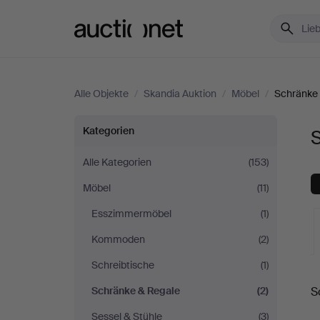
Auctionet.com
Alle Objekte
/
Skandia Auktion
/
Möbel
/
Schränke
Schränke
Kategorien
S
&
Alle Kategorien
(153)
Möbel
(11)
Regale
Esszimmermöbel
(1)
bei
Kommoden
(2)
Skandia
Schreibtische
(1)
L
Schränke & Regale
(2)
S
Auktion
A
Sessel & Stühle
(3)