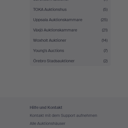
TOKA Auktionshus
(5)
Uppsala Auktionskammare
(25)
Växjö Auktionskammare
(21)
Woxholt Auktioner
(14)
Young's Auctions
(7)
Örebro Stadsauktioner
(2)
Fußzeilen-
Hilfe und Kontakt
Navigation
Kontakt mit dem Support aufnehmen
Alle Auktionshäuser