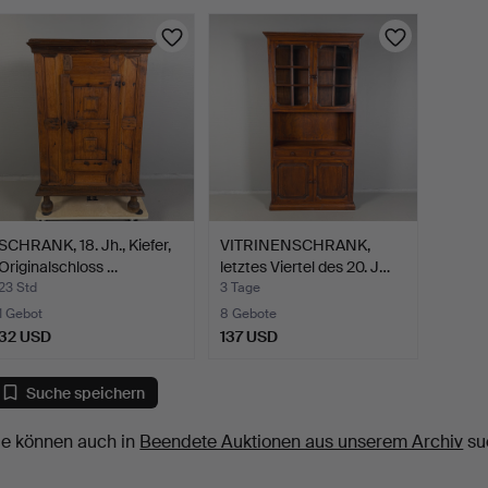
SCHRANK, 18. Jh., Kiefer,
VITRINENSCHRANK,
Originalschloss …
letztes Viertel des 20. J…
23 Std
3 Tage
1 Gebot
8 Gebote
32 USD
137 USD
Suche speichern
ie können auch in
Beendete Auktionen aus unserem Archiv
su