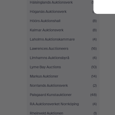
Hälsinglands Auktionsverk
(12)
Höganäs Auktionsverk
(4)
Höörs Auktionshall
(8)
Kalmar Auktionsverk
(8)
Laholms Auktionskammare
(4)
Lawrences Auctioneers
(16)
Limhamns Auktionsbyrå
(4)
Lyme Bay Auctions
(10)
Markus Auktioner
(14)
Norrlands Auktionsverk
(2)
Palsgaard Kunstauktioner
(48)
RA Auktionsverket Norrköping
(4)
Rheinveld Auktionen
(1)