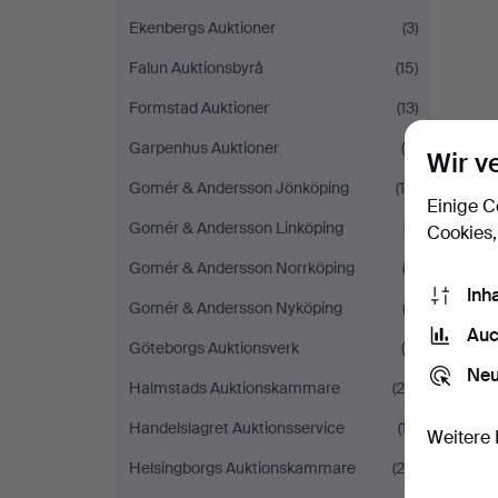
Ekenbergs Auktioner
(3)
Falun Auktionsbyrå
(15)
Formstad Auktioner
(13)
Garpenhus Auktioner
(4)
Wir v
Gomér & Andersson Jönköping
(14)
Einige C
Gomér & Andersson Linköping
(7)
Cookies,
Gomér & Andersson Norrköping
(2)
Inh
Gomér & Andersson Nyköping
(3)
Auc
Göteborgs Auktionsverk
(9)
Neu
Halmstads Auktionskammare
(29)
Handelslagret Auktionsservice
(17)
Weitere 
Helsingborgs Auktionskammare
(29)