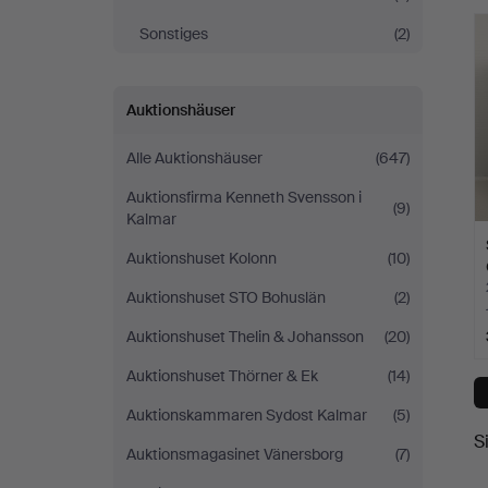
Sonstiges
(2)
Auktionshäuser
Alle Auktionshäuser
(647)
Auktionsfirma Kenneth Svensson i
(9)
Kalmar
Auktionshuset Kolonn
(10)
Auktionshuset STO Bohuslän
(2)
Auktionshuset Thelin & Johansson
(20)
Auktionshuset Thörner & Ek
(14)
Auktionskammaren Sydost Kalmar
(5)
S
Auktionsmagasinet Vänersborg
(7)