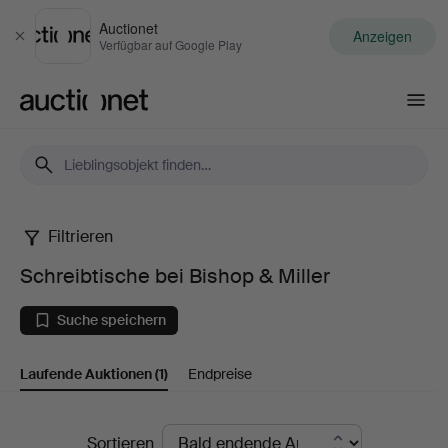
Auctionet
Anzeigen
Schließen
Verfügbar auf Google Play
Auctionet.com
Filtrieren
Schreibtische
Schreibtische bei Bishop & Miller
bei
Suche speichern
Bishop
Laufende Auktionen
(1)
Endpreise
&
Miller
Laufende
Sortieren