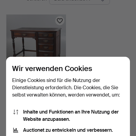
Auktionen
Wir verwenden Cookies
Einige Cookies sind für die Nutzung der
SCHREIBTISCH MIT
EINEM SÄULENFUSS AUS
Dienstleistung erforderlich. Die Cookies, die Sie
EICH…
2 Tage
selbst verwalten können, werden verwendet, um:
Schätzwert
203 USD
Inhalte und Funktionen an Ihre Nutzung der
Website anzupassen.
Suche speichern
Auctionet zu entwickeln und verbessern.
Sie können auch in
Beendete Auktionen aus unserem