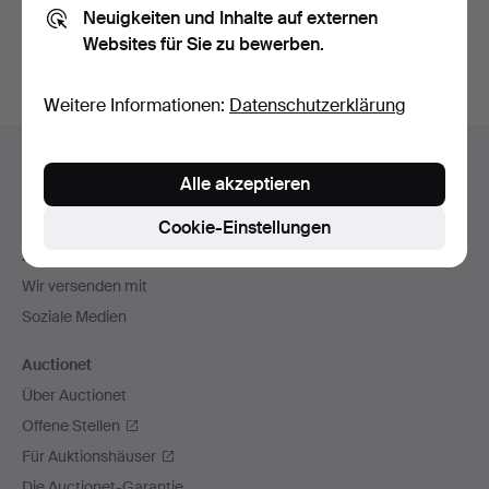
Neuigkeiten und Inhalte auf externen
Archiv
suchen.
Websites für Sie zu bewerben.
Weitere Informationen:
Datenschutzerklärung
Fußzeilen-
Hilfe und Kontakt
Navigation
Alle akzeptieren
Kontakt mit dem Support aufnehmen
Alle Auktionshäuser
Cookie-Einstellungen
Zahlungsweisen
Wir versenden mit
Soziale Medien
Auctionet
Über Auctionet
Offene Stellen
Für Auktionshäuser
Die Auctionet-Garantie