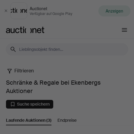
Auctionet
Anzeigen
Schließen
Verfügbar auf Google Play
Auctionet.com
Filtrieren
Schränke
Schränke & Regale bei Ekenbergs
&
Auktioner
Regale
Suche speichern
bei
Laufende Auktionen
(3)
Endpreise
Ekenbergs