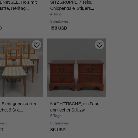
NINSEL, Holz mit
SITZGRUPPE, 7 Teile,
latte, Heritag…
Chippendale-Stil, ers…
4 Tage
Schätzwert
D
158 USD
E mit gepolsterter
NACHTTISCHE, ein Paar,
äche, 6 Stk.…
englischer Stil, zw…
5 Tage
wert
Schätzwert
SD
85 USD