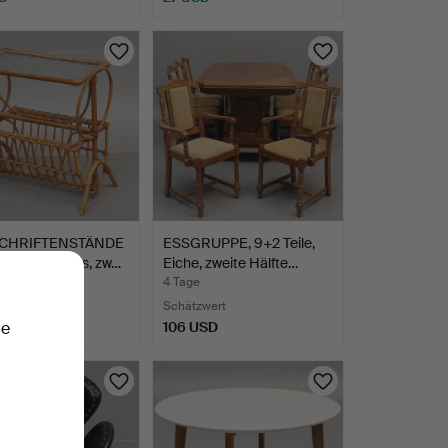
SCHRIFTENSTÄNDE
ESSGRUPPE, 9+2 Teile,
r/Rattan/Glas, zw…
Eiche, zweite Hälfte…
4 Tage
wert
Schätzwert
SD
106 USD
ie