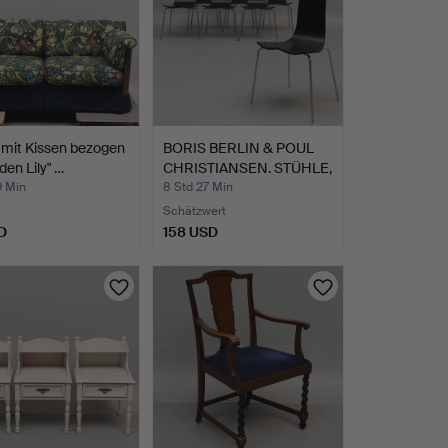
 mit Kissen bezogen
BORIS BERLIN & POUL
den Lily" …
CHRISTIANSEN. STÜHLE,
…
9 Min
8 Std 27 Min
Schätzwert
D
158 USD