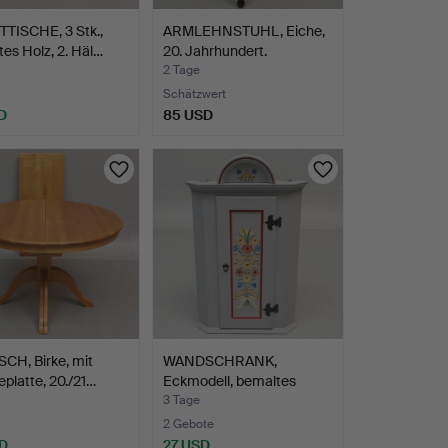
TISCHE, 3 Stk.,
ARMLEHNSTUHL, Eiche,
es Holz, 2. Häl…
20. Jahrhundert.
2 Tage
Schätzwert
D
85 USD
CH, Birke, mit
WANDSCHRANK,
eplatte, 20./21…
Eckmodell, bemaltes
Kiefernho…
3 Tage
2 Gebote
D
27 USD