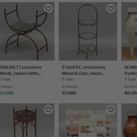
TABURETT, bronzierte
ÉTAGÈRE, bronziertes
KOMMO
Metall, zweite Hälfte…
Metall & Glas, zweite…
Rydén 
5 Tage
5 Tage
5 Tage
1 Gebot
2 Gebote
Schätz
22 USD
27 USD
85 U