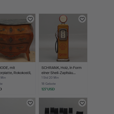
ODE, mit
SCHRANK, Holz, in Form
platte, Rokokostil,
einer Shell-Zapfsäu…
2 Min
1 Std 20 Min
te
18 Gebote
D
127 USD