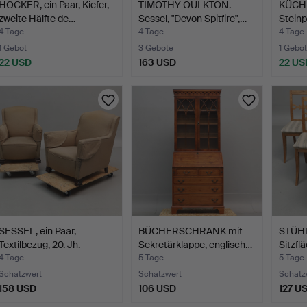
HOCKER, ein Paar, Kiefer,
TIMOTHY OULKTON.
KÜCHE
zweite Hälfte de…
Sessel, "Devon Spitfire",…
Steinp
4 Tage
4 Tage
4 Tage
1 Gebot
3 Gebote
1 Gebot
22 USD
163 USD
22 US
SESSEL, ein Paar,
BÜCHERSCHRANK mit
STÜHL
Textilbezug, 20. Jh.
Sekretärklappe, englisch…
Sitzfl
4 Tage
5 Tage
5 Tage
Schätzwert
Schätzwert
Schätz
158 USD
106 USD
127 U