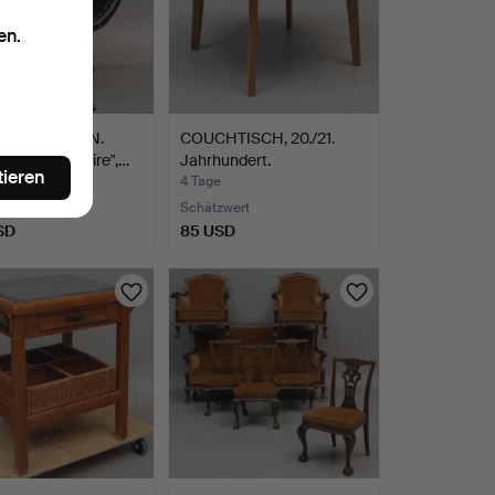
en.
THY OULKTON.
COUCHTISCH, 20./21.
, "Devon Spitfire",…
Jahrhundert.
tieren
4 Tage
te
Schätzwert
SD
85 USD