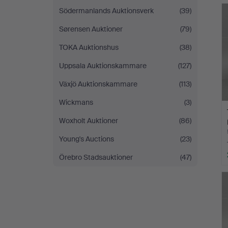
Södermanlands Auktionsverk
(39)
Sørensen Auktioner
(79)
TOKA Auktionshus
(38)
Uppsala Auktionskammare
(127)
Växjö Auktionskammare
(113)
Wickmans
(3)
Woxholt Auktioner
(86)
Young's Auctions
(23)
Örebro Stadsauktioner
(47)