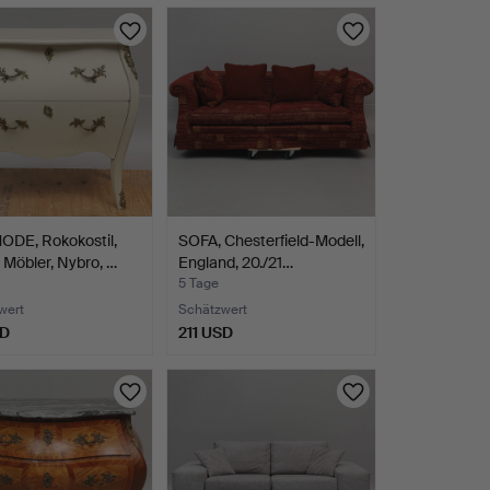
DE, Rokokostil,
SOFA, Chesterfield-Modell,
Möbler, Nybro, …
England, 20./21…
5 Tage
wert
Schätzwert
SD
211 USD