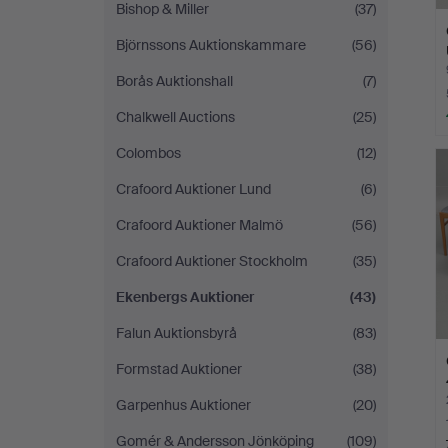
Bishop & Miller
(37)
Björnssons Auktionskammare
(56)
Borås Auktionshall
(7)
Chalkwell Auctions
(25)
Colombos
(12)
Crafoord Auktioner Lund
(6)
Crafoord Auktioner Malmö
(56)
Crafoord Auktioner Stockholm
(35)
Ekenbergs Auktioner
(43)
Falun Auktionsbyrå
(83)
Formstad Auktioner
(38)
Garpenhus Auktioner
(20)
Gomér & Andersson Jönköping
(109)