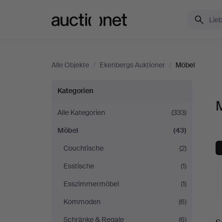
Auctionet.com
Alle Objekte
/
Ekenbergs Auktioner
/
Möbel
Möbel
Kategorien
bei
Alle Kategorien
(333)
Möbel
(43)
Ekenbergs
Couchtische
(2)
Auktioner
Esstische
(1)
Esszimmermöbel
(1)
Kommoden
(6)
L
Schränke & Regale
(6)