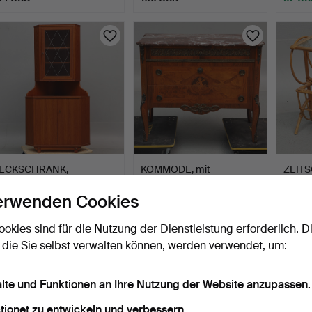
ECKSCHRANK,
KOMMODE, mit
ZEIT
Eichenfurnier und Glas,
Marmorplatte, im Stile des
R, Roh
zweite…
Gu…
3 Tage
3 Tage
4 Tage
erwenden Cookies
Schätzwert
5 Gebote
Schätz
85 USD
43 USD
85 U
ookies sind für die Nutzung der Dienstleistung erforderlich. D
 die Sie selbst verwalten können, werden verwendet, um:
alte und Funktionen an Ihre Nutzung der Website anzupassen.
tionet zu entwickeln und verbessern.