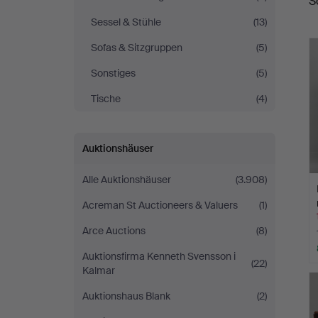
S
A
Sessel & Stühle
(13)
Sofas & Sitzgruppen
(5)
Sonstiges
(5)
Tische
(4)
Auktionshäuser
Alle Auktionshäuser
(3.908)
Acreman St Auctioneers & Valuers
(1)
Arce Auctions
(8)
Auktionsfirma Kenneth Svensson i
(22)
Kalmar
Auktionshaus Blank
(2)