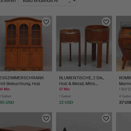
ortieren
uktionen
ESSZIMMERSCHRANK
BLUMENTISCHE, 2 Stk.,
KOMM
mit Beleuchtung, Holz
Holz & Metall, Mitte…
Marmor
und…
Hal…
14 Min
57 Min
1 Std 1
1 Gebot
1 Gebot
4 Gebo
85 USD
22 USD
37 US