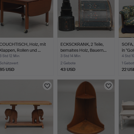
COUCHTISCH, Holz, mit
ECKSCKRANK, 2 Teile,
SOFA,
Klappen, Rollen und …
bemaltes Holz, Bauern…
in "Gol
3 Std 12 Min
3 Std 14 Min
4 Std 1
Schätzwert
2 Gebote
1 Gebot
85 USD
43 USD
22 US