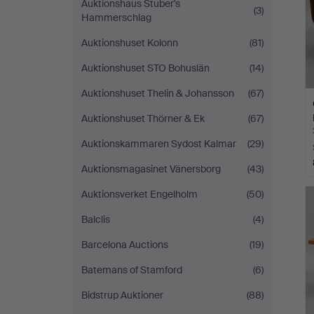
Auktionshaus Stuber's
(3)
Hammerschlag
Auktionshuset Kolonn
(81)
Auktionshuset STO Bohuslän
(14)
Auktionshuset Thelin & Johansson
(67)
Auktionshuset Thörner & Ek
(67)
Auktionskammaren Sydost Kalmar
(29)
Auktionsmagasinet Vänersborg
(43)
Auktionsverket Engelholm
(50)
Balclis
(4)
Barcelona Auctions
(19)
Batemans of Stamford
(6)
Bidstrup Auktioner
(88)