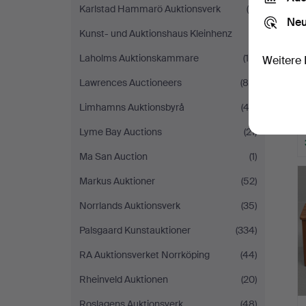
Karlstad Hammarö Auktionsverk
(8)
Neu
Kunst- und Auktionshaus Kleinhenz
(1)
Laholms Auktionskammare
(16)
Weitere 
Lawrences Auctioneers
(80)
Limhamns Auktionsbyrå
(43)
Lyme Bay Auctions
(21)
Ma San Auction
(1)
Markus Auktioner
(52)
Norrlands Auktionsverk
(35)
Palsgaard Kunstauktioner
(334)
RA Auktionsverket Norrköping
(44)
Rheinveld Auktionen
(20)
Roslagens Auktionsverk
(48)