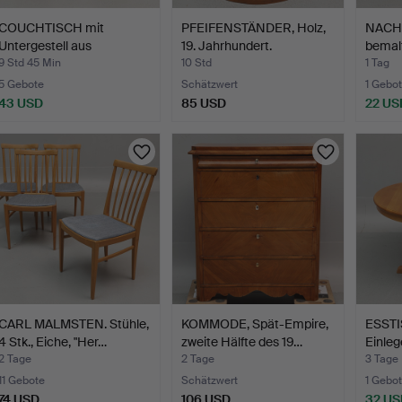
COUCHTISCH mit
PFEIFENSTÄNDER, Holz,
NACHT
Untergestell aus
19. Jahrhundert.
bemalt
Elefanten,…
9 Std 45 Min
10 Std
1 Tag
5 Gebote
Schätzwert
1 Gebot
43 USD
85 USD
22 US
CARL MALMSTEN. Stühle,
KOMMODE, Spät-Empire,
ESSTIS
4 Stk., Eiche, "Her…
zweite Hälfte des 19…
Einleg
2 Tage
2 Tage
3 Tage
11 Gebote
Schätzwert
1 Gebot
74 USD
106 USD
32 US