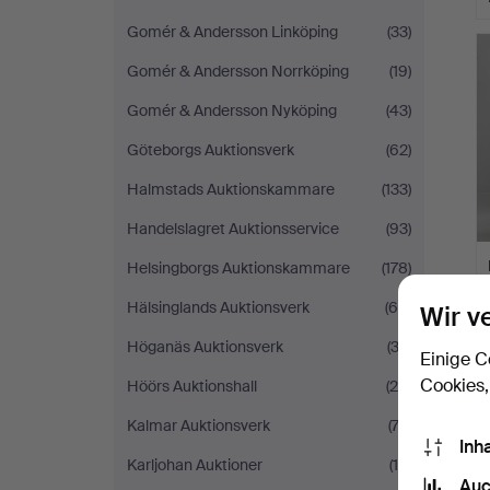
Gomér & Andersson Linköping
(33)
Gomér & Andersson Norrköping
(19)
Gomér & Andersson Nyköping
(43)
Göteborgs Auktionsverk
(62)
Halmstads Auktionskammare
(133)
Handelslagret Auktionsservice
(93)
Helsingborgs Auktionskammare
(178)
Hälsinglands Auktionsverk
(65)
Wir v
Höganäs Auktionsverk
(33)
Einige C
Cookies,
Höörs Auktionshall
(28)
Kalmar Auktionsverk
(72)
Inh
Karljohan Auktioner
(19)
Auc