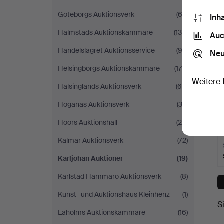
Göteborgs Auktionsverk
(62)
Inh
Halmstads Auktionskammare
(134)
Auc
Handelslagret Auktionsservice
(93)
Neu
Helsingborgs Auktionskammare
(178)
Weitere 
Hälsinglands Auktionsverk
(65)
Höganäs Auktionsverk
(33)
Höörs Auktionshall
(28)
Kalmar Auktionsverk
(72)
Karljohan Auktioner
(19)
Karlstad Hammarö Auktionsverk
(8)
Kunst- und Auktionshaus Kleinhenz
(1)
S
Laholms Auktionskammare
(16)