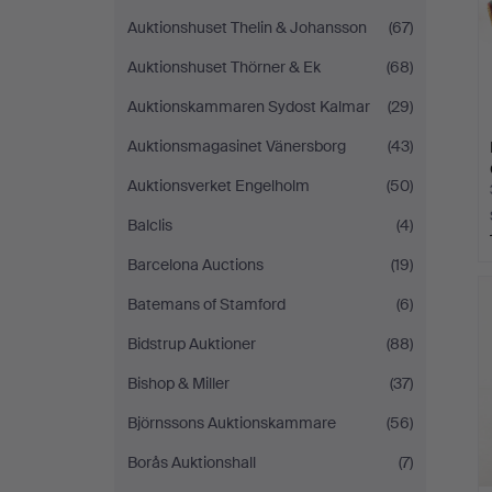
Auktionshuset Thelin & Johansson
(67)
Auktionshuset Thörner & Ek
(68)
Auktionskammaren Sydost Kalmar
(29)
Auktionsmagasinet Vänersborg
(43)
Auktionsverket Engelholm
(50)
Balclis
(4)
Barcelona Auctions
(19)
Batemans of Stamford
(6)
Bidstrup Auktioner
(88)
Bishop & Miller
(37)
Björnssons Auktionskammare
(56)
Borås Auktionshall
(7)