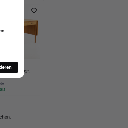
en.
 J WEGNER.
tieren
btisch, "AT-305",
ote
USD
chen.