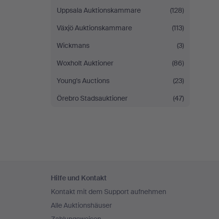
Uppsala Auktionskammare
(128)
Växjö Auktionskammare
(113)
Wickmans
(3)
Woxholt Auktioner
(86)
Young's Auctions
(23)
Örebro Stadsauktioner
(47)
Fußzeilen-
Hilfe und Kontakt
Navigation
Kontakt mit dem Support aufnehmen
Alle Auktionshäuser