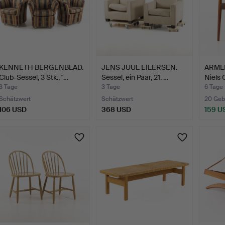
KENNETH BERGENBLAD.
JENS JUUL EILERSEN.
ARMLE
Club-Sessel, 3 Stk., "…
Sessel, ein Paar, 21. …
Niels 
3 Tage
3 Tage
6 Tage
Schätzwert
Schätzwert
20 Geb
106 USD
368 USD
159 U