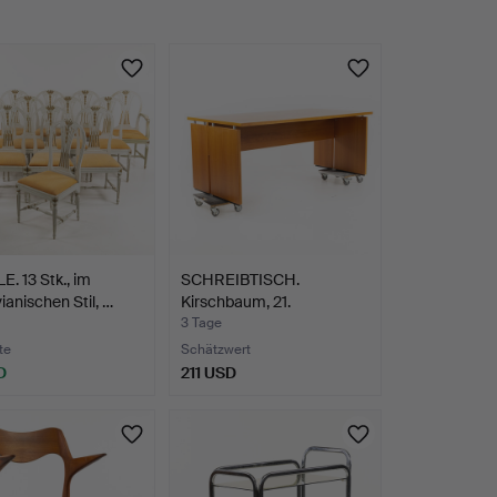
. 13 Stk., im
SCHREIBTISCH.
ianischen Stil, …
Kirschbaum, 21.
Jahrhundert,…
3 Tage
te
Schätzwert
D
211 USD