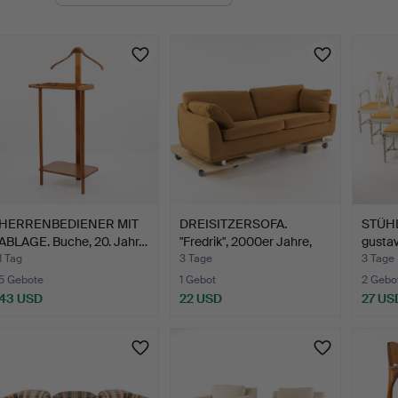
uktionen
HERRENBEDIENER MIT
DREISITZERSOFA.
STÜHLE
ABLAGE. Buche, 20. Jahr…
"Fredrik", 2000er Jahre,
gustav
D…
1 Tag
3 Tage
3 Tage
5 Gebote
1 Gebot
2 Gebo
43 USD
22 USD
27 US