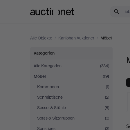
Auctionet.com
Alle Objekte
/
Karljohan Auktioner
/
Möbel
Möbel
Kategorien
M
bei
Alle Kategorien
(334)
Möbel
(19)
Karljohan
Kommoden
(1)
Auktioner
Schreibtische
(2)
Sessel & Stühle
(8)
Sofas & Sitzgruppen
(3)
L
S
Sonstiges
(3)