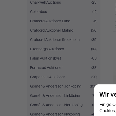
Chalkwell Auctions
(25)
Colombos
(12)
Crafoord Auktioner Lund
(6)
Crafoord Auktioner Malmö
(56)
Crafoord Auktioner Stockholm
(35)
Ekenbergs Auktioner
(44)
Falun Auktionsbyrå
(83)
Formstad Auktioner
(38)
Garpenhus Auktioner
(20)
Gomér & Andersson Jönköping
(109)
Wir v
Gomér & Andersson Linköping
(33)
Einige C
Gomér & Andersson Norrköping
(19)
Cookies,
Gomér & Andersson Nyköping
(43)