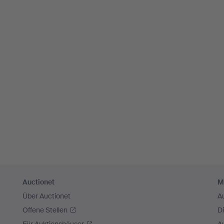
Auctionet
M
Über Auctionet
A
Offene Stellen
D