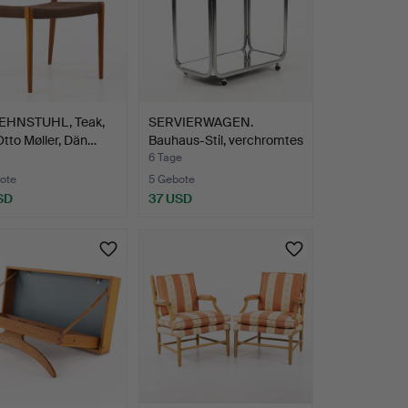
HNSTUHL, Teak,
SERVIERWAGEN.
Otto Møller, Dän…
Bauhaus-Stil, verchromtes
Me…
6 Tage
ote
5 Gebote
SD
37 USD