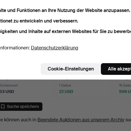
alte und Funktionen an Ihre Nutzung der Website anzupassen.
tionet zu entwickeln und verbessern.
igkeiten und Inhalte auf externen Websites für Sie zu bewerb
Informationen:
Datenschutzerklärung
SESSEL. Leder und Holz,
SEVERIN HANSEN.
HANS
Cookie-Einstellungen
Alle akzep
1960er Jahre.
Couchtisch, Haslev
Schrei
Möbelsn…
Tea…
9 Tage
9 Tage
9 Tage
Schätzwert
1 Gebot
16 Geb
53 USD
22 USD
998 
Suche speichern
ie können auch in
Beendete Auktionen aus unserem Archiv
su