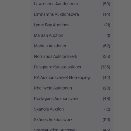
Lawrences Auctioneers
(80)
Limhamns Auktionsbyrå
(44)
Lyme Bay Auctions
(21)
Ma San Auction
(1)
Markus Auktioner
(52)
Norrlands Auktionsverk
(35)
Palsgaard Kunstauktioner
(335)
RA Auktionsverket Norrköping
(44)
Rheinveld Auktionen
(20)
Roslagens Auktionsverk
(48)
Skandia Auktion
(12)
Skånes Auktionsverk
(116)
Stadsauktion Sundsvall
(45)