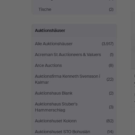
A
Tische
(2)
Auktionshäuser
Alle Auktionshäuser
(3.917)
Acreman St Auctioneers & Valuers
(1)
Arce Auctions
(8)
Auktionsfirma Kenneth Svensson i
(22)
Kalmar
Auktionshaus Blank
(2)
Auktionshaus Stuber's
(3)
Hammerschlag
Auktionshuset Kolonn
(82)
Auktionshuset STO Bohuslän
(14)