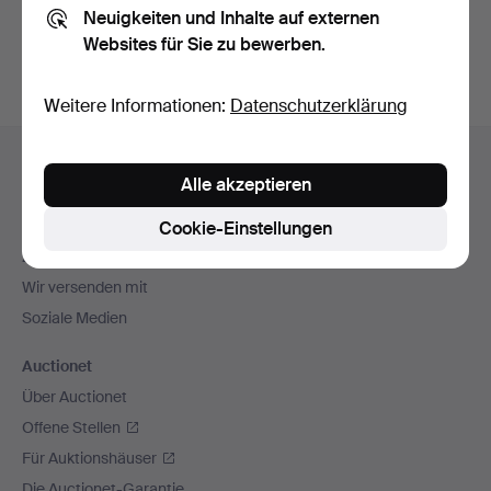
Neuigkeiten und Inhalte auf externen
Archiv
suchen.
Websites für Sie zu bewerben.
Weitere Informationen:
Datenschutzerklärung
Fußzeilen-
Hilfe und Kontakt
Navigation
Alle akzeptieren
Kontakt mit dem Support aufnehmen
Alle Auktionshäuser
Cookie-Einstellungen
Zahlungsweisen
Wir versenden mit
Soziale Medien
Auctionet
Über Auctionet
Offene Stellen
Für Auktionshäuser
Die Auctionet-Garantie