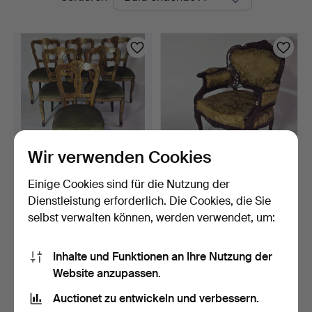
Auktionen
Wir verwenden Cookies
Einige Cookies sind für die Nutzung der
6 Stühle, Rosenholz,
Sessel, goldbrokat
Samtbezug.
Stoffbezug, Rokoko Stil.
Dienstleistung erforderlich. Die Cookies, die Sie
4 Tage
4 Tage
selbst verwalten können, werden verwendet, um:
Schätzwert
Schätzwert
692 USD
266 USD
Inhalte und Funktionen an Ihre Nutzung der
Website anzupassen.
Suche speichern
Auctionet zu entwickeln und verbessern.
Sie können auch in
Beendete Auktionen aus unserem