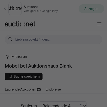
Auctionet
Anzeigen
Schließen
Verfügbar auf Google Play
Auctionet.com
Filtrieren
Möbel
Möbel bei Auktionshaus Blank
bei
Suche speichern
Auktionshaus
Laufende Auktionen
(2)
Endpreise
Blank
Laufende
Sortieren