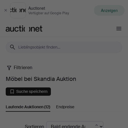
Auctionet
Anzeigen
Schließen
Verfügbar auf Google Play
Auctionet.com
Filtrieren
Möbel
Möbel bei Skandia Auktion
bei
Suche speichern
Skandia
Laufende Auktionen
(12)
Endpreise
Auktion
Laufende
Sortieren