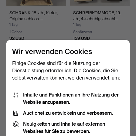
SCHRANK, 18. Jh., Kiefer,
SCHREIBKOMMODE, 19.
Originalschloss …
Jh., 4-schübig, abschl…
1 Tag
1 Tag
1 Gebot
Schätzwert
32 USD
159 USD
Wir verwenden Cookies
Einige Cookies sind für die Nutzung der
Dienstleistung erforderlich. Die Cookies, die Sie
selbst verwalten können, werden verwendet, um:
Inhalte und Funktionen an Ihre Nutzung der
Website anzupassen.
Auctionet zu entwickeln und verbessern.
RAUMTEILER/
WANDKONSOLE,
SITZMÖBEL, 2 Teile,
Barockstil, 20. Jahrhundert,
Neuigkeiten und Inhalte auf externen
Götessons,…
…
1 Tag
2 Tage
Websites für Sie zu bewerben.
Schätzwert
1 Gebot