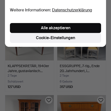
211 USD
32 USD
Weitere Informationen:
Datenschutzerklärung
Alle akzeptieren
Cookie-Einstellungen
KLAPPSEKRETÄR, 1940er
ESSGRUPPE, 7-tlg., Ende
Jahre, gustavianisch…
20. Jahrhundert, i…
2 Tage
2 Tage
Schätzwert
6 Gebote
127 USD
317 USD