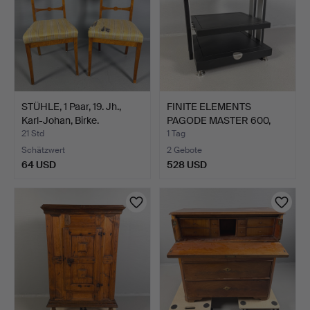
STÜHLE, 1 Paar, 19. Jh.,
FINITE ELEMENTS
Karl-Johan, Birke.
PAGODE MASTER 600,
Stereob…
21 Std
1 Tag
Schätzwert
2 Gebote
64 USD
528 USD