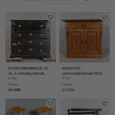
Auktionen
SCHREIBKOMMODE, 19.
ANRICHTE,
Jh., 4-schübig, bemalt…
Jahrhundertwende 1900,
Jugendsti…
15 Std
17 Std
1 Gebot
1 Gebot
33 USD
32 USD