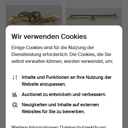
Wir verwenden Cookies
Einige Cookies sind für die Nutzung der
BROSCHE, Gold, 18K, mit
BROSCHE, Gold, 18K, mit
Dienstleistung erforderlich. Die Cookies, die Sie
Perlen, vermutlich…
geschliffenem Stei…
selbst verwalten können, werden verwendet, um:
6 Tage
6 Tage
1 Gebot
1 Gebot
222 USD
148 USD
Inhalte und Funktionen an Ihre Nutzung der
Website anzupassen.
Auctionet zu entwickeln und verbessern.
Neuigkeiten und Inhalte auf externen
Websites für Sie zu bewerben.
Weitere Informationen:
Datenschutzerklärung