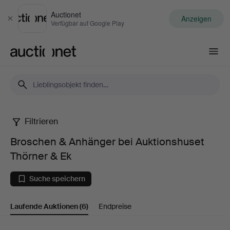
Auctionet
Anzeigen
Schließen
Verfügbar auf Google Play
Auctionet.com
Filtrieren
Broschen
Broschen & Anhänger bei Auktionshuset
&
Thörner & Ek
Anhänger
Suche speichern
bei
Laufende Auktionen
(6)
Endpreise
Auktionshuset