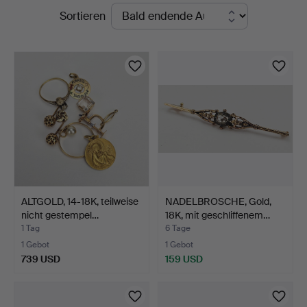
Laufende
Sortieren
Thörner
Auktionen
&
Ek
ALTGOLD, 14-18K, teilweise
NADELBROSCHE, Gold,
nicht gestempel…
18K, mit geschliffenem…
1 Tag
6 Tage
1 Gebot
1 Gebot
739 USD
159 USD