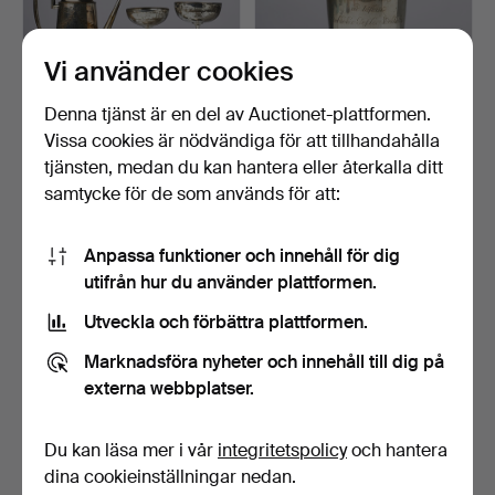
Vi använder cookies
Denna tjänst är en del av Auctionet-plattformen.
PRISPOKALER varav 2 i
PRISPOKAL i silver,
Vissa cookies är nödvändiga för att tillhandahålla
silver och kanna i n…
hederspris, cykellopp,…
tjänsten, medan du kan hantera eller återkalla ditt
Klubbades 23 maj 2022
Klubbades 23 maj 2022
samtycke för de som används för att:
9 bud
21 bud
90 USD
171 USD
Anpassa funktioner och innehåll för dig
utifrån hur du använder plattformen.
Utveckla och förbättra plattformen.
Marknadsföra nyheter och innehåll till dig på
externa webbplatser.
Du kan läsa mer i vår
integritetspolicy
och hantera
dina cookieinställningar nedan.