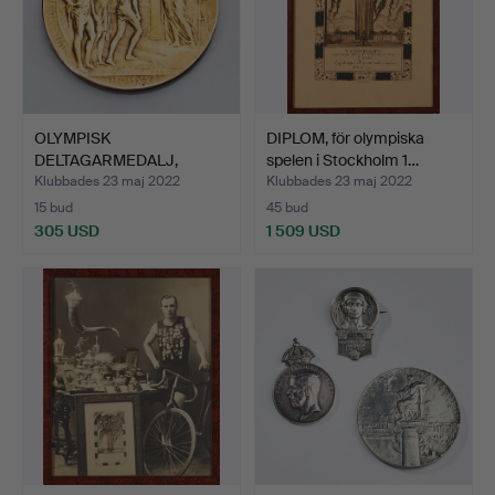
OLYMPISK
DIPLOM, för olympiska
DELTAGARMEDALJ,
spelen i Stockholm 1…
Antwerpen 1920, b…
Klubbades 23 maj 2022
Klubbades 23 maj 2022
15 bud
45 bud
305 USD
1 509 USD