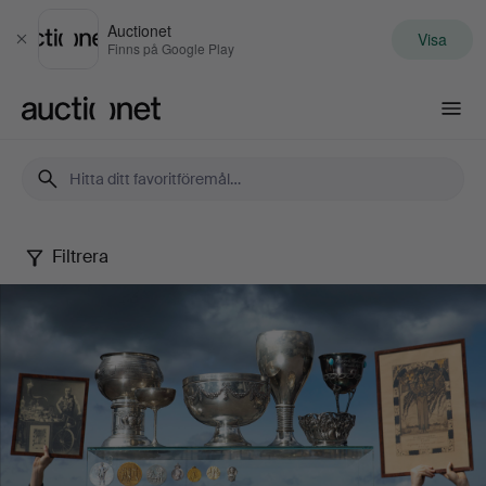
Auctionet
Visa
Stäng
Finns på Google Play
Auctionet.com
Filtrera
En
svensk
olympier