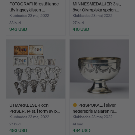
FOTOGRAFI föreställande
MINNESMEDALJER 3 st,
tävlingscyklisten …
över Olympiska spelen…
Klubbades 23 maj 2022
Klubbades 23 maj 2022
33 bud
27 bud
343 USD
410 USD
UTMÄRKELSER och
PRISPOKAL, i silver,
PRISER, 14 st, i form av p…
hederspris Mälaren ru…
Klubbades 23 maj 2022
Klubbades 23 maj 2022
27 bud
41 bud
493 USD
484 USD