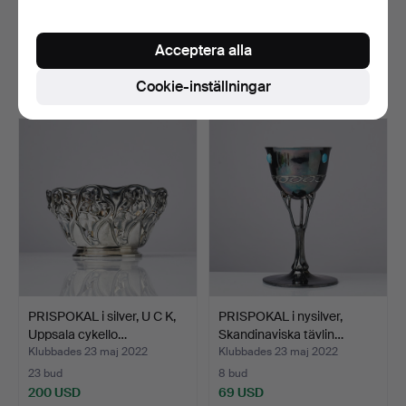
PRISPOKAL i silver,
PRISPOKAL i silver,
hederspris cykellopp, …
hederspris cykellopp, …
Klubbades 23 maj 2022
Klubbades 23 maj 2022
Acceptera alla
15 bud
11 bud
Cookie-inställningar
138 USD
316 USD
PRISPOKAL i silver, U C K,
PRISPOKAL i nysilver,
Uppsala cykello…
Skandinaviska tävlin…
Klubbades 23 maj 2022
Klubbades 23 maj 2022
23 bud
8 bud
200 USD
69 USD