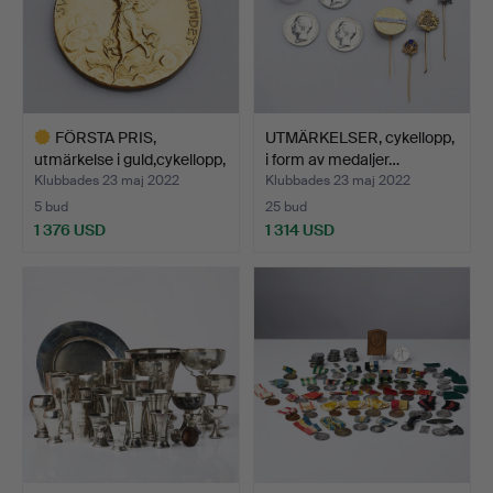
FÖRSTA PRIS,
UTMÄRKELSER, cykellopp,
utmärkelse i guld,cykellopp,
i form av medaljer…
…
Klubbades 23 maj 2022
Klubbades 23 maj 2022
5 bud
25 bud
1 376 USD
1 314 USD
Utvalt
föremål