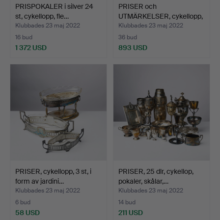
PRISPOKALER i silver 24
PRISER och
st, cykellopp, fle…
UTMÄRKELSER, cykellopp,
medalje…
Klubbades 23 maj 2022
Klubbades 23 maj 2022
16 bud
36 bud
1 372 USD
893 USD
PRISER, cykellopp, 3 st, i
PRISER, 25 dlr, cykellop,
form av jardini…
pokaler, skålar,…
Klubbades 23 maj 2022
Klubbades 23 maj 2022
6 bud
14 bud
58 USD
211 USD