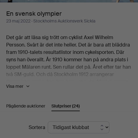
En svensk olympier
23 maj 2022
· Stockholms Auktionsverk Sickla
Det går att läsa sig trött om cyklist Axel Wilhelm
Persson. Svårt är det inte heller. Det är bara att bläddra
fram 1910-talets resultatlistor inom cykelsporten. Där
syns han överallt. År 1910 kommer han på andra plats i
loppet Mälaren runt. Sen rullar det på. Året efter tar han
två SM-guld. Och då Stockholm 1912 arrangerar
Olympiska spel cyklar han hem ett guld. Medaljen som
Visa mer
"hängs om hans hals" har en diameter om 3,3 cm och
väger 17,1 gram. Och det är just den medaljen som
kröner temat En svensk olympier, presenterat av
Pågående auktioner
Slutpriser
(24)
Stockholms Auktionsverk Globen. Allt som allt
presenteras här 29 utrop från den svenska cyklistens
Slutpriser
framgångsrika karriär. Samtliga med proveniens Axel
Sortera
Wilhelm Peterson själv och därefter som arv inom