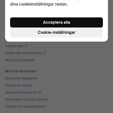
dina cookieinställningar nedan.
Vi skickar med
Sociala medier
Acceptera alla
Auctionet
Om Auctionet
Cookie-inställningar
Press
Lediga jobb
Anslut ditt auktionshus
Auctionets garanti
Mer från Auctionet
Auctionet Magazine
Auctionet-appen
Auctionet Academy
Konstnärer och formgivare
Teman och slagauktioner