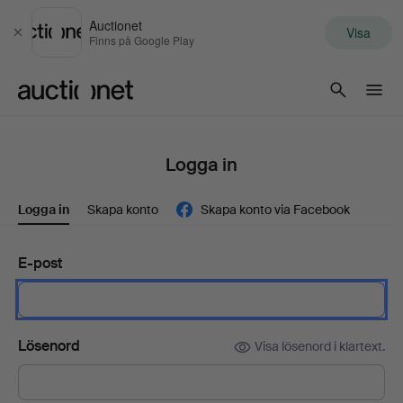
Auctionet
Visa
Stäng
Finns på Google Play
Auctionet.com
Logga in
Logga in
Skapa konto
Skapa konto via Facebook
E-post
Lösenord
Visa lösenord i klartext.