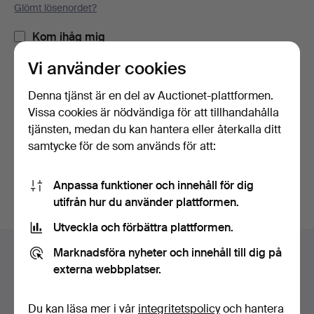
Glömt lösenordet?
Kom ihåg mig
Vi använder cookies
Logga in
Denna tjänst är en del av Auctionet-plattformen.
Vissa cookies är nödvändiga för att tillhandahålla
eller logga in via Facebook här
tjänsten, medan du kan hantera eller återkalla ditt
samtycke för de som används för att:
Fortsätt med Facebook
Anpassa funktioner och innehåll för dig
utifrån hur du använder plattformen.
Utveckla och förbättra plattformen.
Sidfotsnavigation
Marknadsföra nyheter och innehåll till dig på
Hjälp och kontakt
externa webbplatser.
Kontakta support
Alla auktionshus
Du kan läsa mer i vår
integritetspolicy
och hantera
Betalningsalternativ