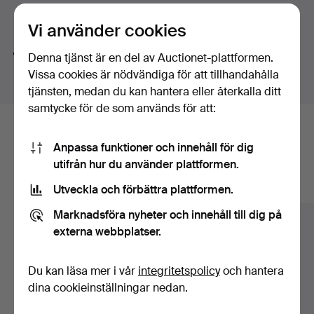
familjen. Bland alla utmärkelser finns också ett diplom
Söktips
från 1912 års Olympiska spel. Och ett fotografi på den
Vi använder cookies
olympiske guldmedaljören. Det är en ung man som
Vi söker automatiskt delar av ord. Söker du på
band
blickar in i kameran. Likt en cyklismens general är hans
Denna tjänst är en del av Auctionet-plattformen.
hittar vi även
arm
band
sur
.
bröstkorg prydd av oräkneliga medaljer och
Vissa cookies är nödvändiga för att tillhandahålla
utmärkelser. Han står intill sin cykel och ett prisbord
tjänsten, medan du kan hantera eller återkalla ditt
som bland annat rymmer ett enormt dryckeshorn.
samtycke för de som används för att:
När hans lyckosamma decennium övergår i 1920-tal
Här är föremål från vårt arkiv som
ställer han upp i OS i Antwerpen. Värdlandet Belgien är
Anpassa funktioner och innehåll för dig
svårt sargat i sviterna efter Första världskriget och det
matchar din sökning
utifrån hur du använder plattformen.
blir ett mästerskap under enkla förhållanden.
Visa alla föremål
Utveckla och förbättra plattformen.
Axel Wilhelm Peterson vinner en silvermedalj. Även den
presenteras här. Varmt välkomna att återupptäcka en av
Marknadsföra nyheter och innehåll till dig på
våra främsta idrottsmän och varsågoda att botanisera i
externa webbplatser.
hans minst sagt välfyllda prisskåp.
Du kan läsa mer i vår
integritetspolicy
och hantera
dina cookieinställningar nedan.