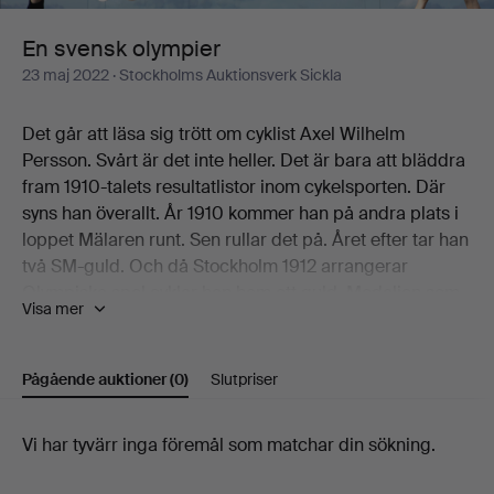
En svensk olympier
23 maj 2022
· Stockholms Auktionsverk Sickla
Det går att läsa sig trött om cyklist Axel Wilhelm
Persson. Svårt är det inte heller. Det är bara att bläddra
fram 1910-talets resultatlistor inom cykelsporten. Där
syns han överallt. År 1910 kommer han på andra plats i
loppet Mälaren runt. Sen rullar det på. Året efter tar han
två SM-guld. Och då Stockholm 1912 arrangerar
Olympiska spel cyklar han hem ett guld. Medaljen som
Visa mer
"hängs om hans hals" har en diameter om 3,3 cm och
väger 17,1 gram. Och det är just den medaljen som
kröner temat En svensk olympier, presenterat av
Pågående auktioner
(0)
Slutpriser
Stockholms Auktionsverk Globen. Allt som allt
presenteras här 29 utrop från den svenska cyklistens
Pågående
Vi har tyvärr inga föremål som matchar din sökning.
framgångsrika karriär. Samtliga med proveniens Axel
Wilhelm Peterson själv och därefter som arv inom
auktioner