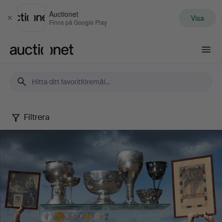
Auctionet
Visa
Stäng
Finns på Google Play
Auctionet.com
Filtrera
En
svensk
olympier