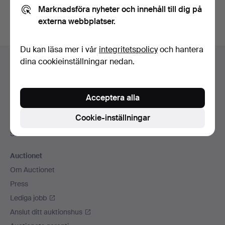
Marknadsföra nyheter och innehåll till dig på
externa webbplatser.
Du kan läsa mer i vår
integritetspolicy
och hantera
Sidfotsnavigation
dina cookieinställningar nedan.
Hjälp och kontakt
Kontakta support
Alla auktionshus
Acceptera alla
Betalningsalternativ
Cookie-inställningar
Vi skickar med
Sociala medier
Auctionet
Om Auctionet
Press
Lediga jobb
Anslut ditt auktionshus