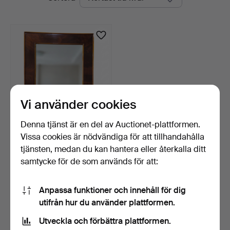
auktioner
Vi använder cookies
Denna tjänst är en del av Auctionet-plattformen.
Vissa cookies är nödvändiga för att tillhandahålla
Spegel med märke i
mahogny.
tjänsten, medan du kan hantera eller återkalla ditt
4 dagar
samtycke för de som används för att:
Värdering
232 USD
Anpassa funktioner och innehåll för dig
utifrån hur du använder plattformen.
Bevaka sökning
Utveckla och förbättra plattformen.
Du kan också söka i
vårt arkiv med avslutade auktioner
.