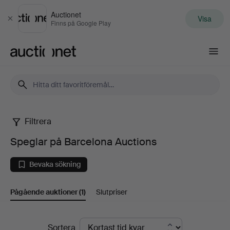
Auctionet
Visa
Stäng
Finns på Google Play
Auctionet.com
Filtrera
Speglar
Speglar på Barcelona Auctions
på
Bevaka sökning
Barcelona
Pågående auktioner
(1)
Slutpriser
Auctions
Pågående
Sortera