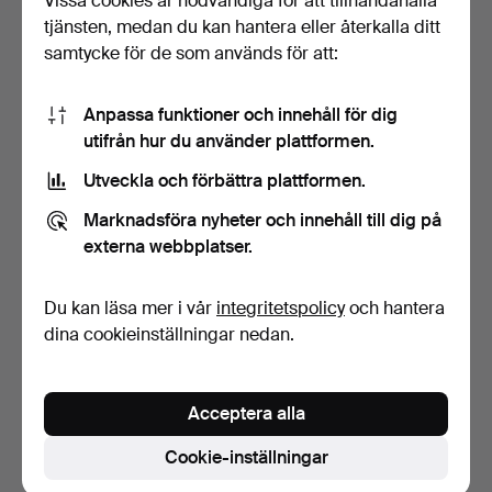
Vissa cookies är nödvändiga för att tillhandahålla
tjänsten, medan du kan hantera eller återkalla ditt
samtycke för de som används för att:
Anpassa funktioner och innehåll för dig
utifrån hur du använder plattformen.
Utveckla och förbättra plattformen.
Böcker, Stephen King, 9st.
Marknadsföra nyheter och innehåll till dig på
8 dagar
externa webbplatser.
Värdering
64 USD
Du kan läsa mer i vår
integritetspolicy
och hantera
dina cookieinställningar nedan.
Bevaka sökning
Du kan också söka i
vårt arkiv med avslutade auktioner
.
Acceptera alla
Cookie-inställningar