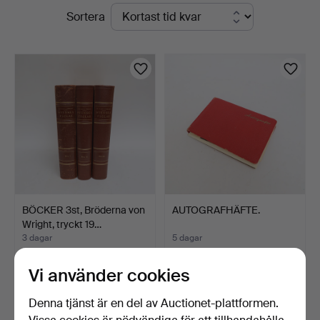
Pågående
Sortera
Falun
auktioner
Auktionsbyrå
BÖCKER 3st, Bröderna von
AUTOGRAFHÄFTE.
Wright, tryckt 19…
3 dagar
5 dagar
4 bud
Värdering
263 USD
53 USD
Vi använder cookies
Denna tjänst är en del av Auctionet-plattformen.