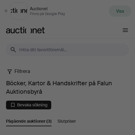
Auctionet
Visa
Stäng
Finns på Google Play
Auctionet.com
Filtrera
Böcker,
Böcker, Kartor & Handskrifter på Falun
Kartor
Auktionsbyrå
&
Bevaka sökning
Handskrifter
Pågående auktioner
(3)
Slutpriser
på