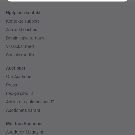
Sidfotsnavigation
Hjälp och kontakt
Kontakta support
Alla auktionshus
Betalningsalternativ
Vi skickar med
Sociala medier
Auctionet
Om Auctionet
Press
Lediga jobb
Anslut ditt auktionshus
Auctionets garanti
Mer från Auctionet
Auctionet Magazine