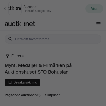
Auctionet
Visa
Stäng
Finns på Google Play
Auctionet.com
Filtrera
Mynt,
Mynt, Medaljer & Frimärken på
Medaljer
Auktionshuset STO Bohuslän
&
Bevaka sökning
Frimärken
Pågående auktioner
(3)
Slutpriser
på