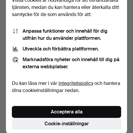
Vissa cookies är nödvändiga för att tillhandahålla
tjänsten, medan du kan hantera eller återkalla ditt
samtycke för de som används för att:
Anpassa funktioner och innehåll för dig
utifrån hur du använder plattformen.
Utveckla och förbättra plattformen.
MEDALJ, Kungliga
Marknadsföra nyheter och innehåll till dig på
svärdsorden, Silver, "Pro…
6 dagar
externa webbplatser.
2 bud
37 USD
Du kan läsa mer i vår
integritetspolicy
och hantera
dina cookieinställningar nedan.
Bevaka sökning
Du kan också söka i
vårt arkiv med avslutade auktioner
.
Acceptera alla
Cookie-inställningar