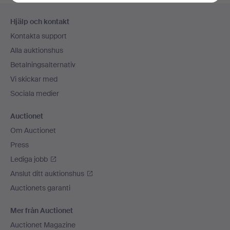
Sidfotsnavigation
Hjälp och kontakt
Kontakta support
Alla auktionshus
Betalningsalternativ
Vi skickar med
Sociala medier
Auctionet
Om Auctionet
Press
Lediga jobb
Anslut ditt auktionshus
Auctionets garanti
Mer från Auctionet
Auctionet Magazine