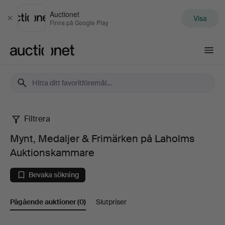
Auctionet
Visa
Stäng
Finns på Google Play
Auctionet.com
Filtrera
Mynt,
Mynt, Medaljer & Frimärken på Laholms
Medaljer
Auktionskammare
&
Bevaka sökning
Frimärken
Pågående auktioner
(0)
Slutpriser
på