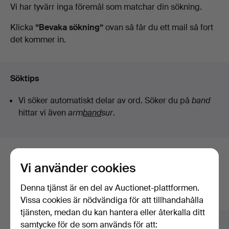
Pågående
Vi har tyvärr inga föremål som matchar din sökning.
Laholms
auktioner
Klicka
“Bevaka sökning”
ovan så får du ett mail så fort
det kommer in.
Auktionskammare
Söktips
Vi söker automatiskt delar av ord. Söker du på
band
hittar vi även
arm
band
sur
.
Här är föremål från vårt arkiv som
Vi använder cookies
matchar din sökning
Denna tjänst är en del av Auctionet-plattformen.
Visa alla föremål
Vissa cookies är nödvändiga för att tillhandahålla
tjänsten, medan du kan hantera eller återkalla ditt
samtycke för de som används för att: