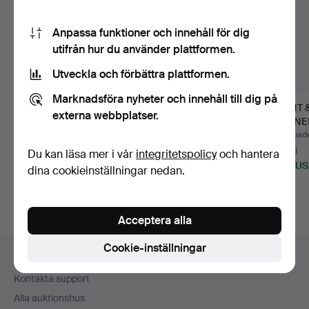
Anpassa funktioner och innehåll för dig
utifrån hur du använder plattformen.
Utveckla och förbättra plattformen.
Marknadsföra nyheter och innehåll till dig på
MEDALJER brons 10 st
MINNESMYNT samt
MYNT 
externa webbplatser.
SAMT DRÄKTSMYCKE.
brosch CG Hallberg
MINNE
samt ma…
Klubbades 29 jul 2026
Klubbades 24 jul 2026
Klubbade
Värdering
16 bud
8 bud
Du kan läsa mer i vår
integritetspolicy
och hantera
74 USD
164 USD
296 U
dina cookieinställningar nedan.
Acceptera alla
Sidfotsnavigation
Cookie-inställningar
Hjälp och kontakt
Kontakta support
Alla auktionshus