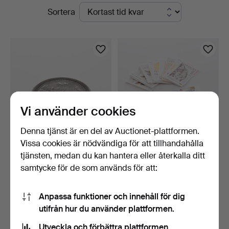
Pågående
Sortera
Garpenhus
auktioner
Auktioner
Vi använder cookies
Denna tjänst är en del av Auctionet-plattformen.
Vissa cookies är nödvändiga för att tillhandahålla
MINNESMEDALJ, August
PARTI FRIMÄRKEN, 50 st
tjänsten, medan du kan hantera eller återkalla ditt
III, medalj präglad i…
häften, valörlösa.
samtycke för de som används för att:
13 timmar
14 timmar
2 bud
5 bud
316 USD
148 USD
Anpassa funktioner och innehåll för dig
utifrån hur du använder plattformen.
Bevaka sökning
Utveckla och förbättra plattformen.