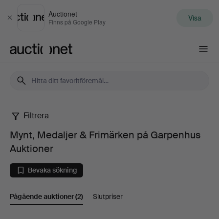
Auctionet
Visa
Stäng
Finns på Google Play
Auctionet.com
Filtrera
Mynt,
Mynt, Medaljer & Frimärken på Garpenhus
Medaljer
Auktioner
&
Bevaka sökning
Frimärken
Pågående auktioner
(2)
Slutpriser
på