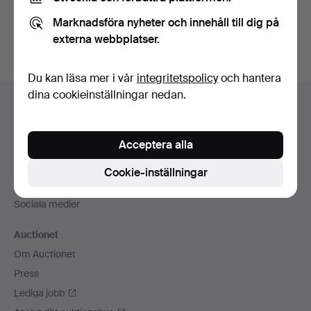
Du kan också söka i
vårt arkiv med avslutade auktioner
.
Marknadsföra nyheter och innehåll till dig på
externa webbplatser.
Du kan läsa mer i vår
integritetspolicy
och hantera
Sidfotsnavigation
dina cookieinställningar nedan.
Hjälp och kontakt
Kontakta support
Acceptera alla
Alla auktionshus
Betalningsalternativ
Cookie-inställningar
Vi skickar med
Sociala medier
Auctionet
Om Auctionet
Press
Lediga jobb