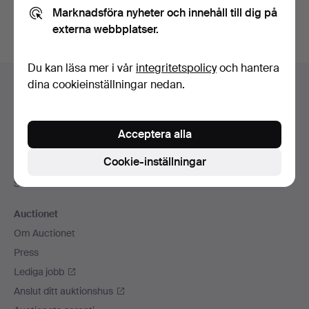
Marknadsföra nyheter och innehåll till dig på
externa webbplatser.
Du kan läsa mer i vår
integritetspolicy
och hantera
Sidfotsnavigation
dina cookieinställningar nedan.
Hjälp och kontakt
Kontakta support
Alla auktionshus
Acceptera alla
Betalningsalternativ
Cookie-inställningar
Vi skickar med
Sociala medier
Auctionet
Om Auctionet
Press
Lediga jobb
Anslut ditt auktionshus