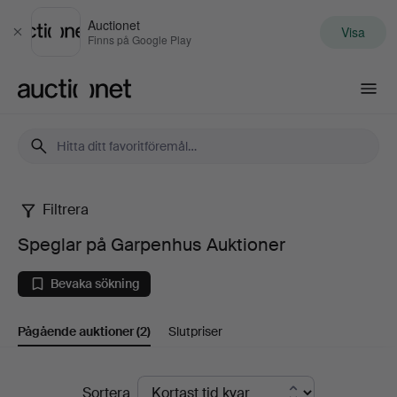
Auctionet
Visa
Stäng
Finns på Google Play
Auctionet.com
Filtrera
Speglar
Speglar på Garpenhus Auktioner
på
Bevaka sökning
Garpenhus
Pågående auktioner
(2)
Slutpriser
Auktioner
Pågående
Sortera