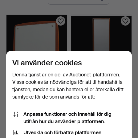
auktioner
Vi använder cookies
Denna tjänst är en del av Auctionet-plattformen.
Vissa cookies är nödvändiga för att tillhandahålla
SPEGEL, teak, A B
SPEGEL, teak, Nyge-
Lammhults, 1900-talets a…
Verken, Nyköping.
tjänsten, medan du kan hantera eller återkalla ditt
5 dagar
5 dagar
samtycke för de som används för att:
Värdering
Värdering
106 USD
85 USD
Anpassa funktioner och innehåll för dig
utifrån hur du använder plattformen.
Bevaka sökning
Utveckla och förbättra plattformen.
Du kan också söka i
vårt arkiv med avslutade auktioner
.