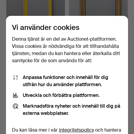
Vi använder cookies
Denna tjänst är en del av Auctionet-plattformen.
Vissa cookies är nödvändiga för att tillhandahålla
GILLIS LUNDGREN.
SPEGEL med slipat glas,
Spegel, "Flex", plast, Ik…
1900-tal, Deknudt,…
tjänsten, medan du kan hantera eller återkalla ditt
10 dagar
10 dagar
samtycke för de som används för att:
Värdering
Värdering
211 USD
106 USD
Anpassa funktioner och innehåll för dig
utifrån hur du använder plattformen.
Utveckla och förbättra plattformen.
Marknadsföra nyheter och innehåll till dig på
externa webbplatser.
Du kan läsa mer i vår
integritetspolicy
och hantera