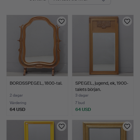
auktioner
BORDSSPEGEL, 1800-tal.
SPEGEL, jugend, ek, 1900-
talets början.
2 dagar
3 dagar
Värdering
7 bud
64 USD
64 USD