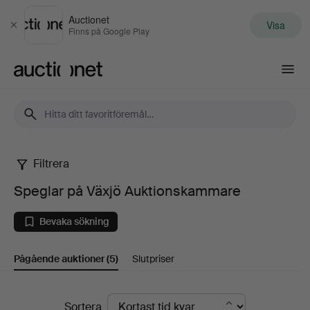
Auctionet
Visa
Stäng
Finns på Google Play
Auctionet.com
Filtrera
Speglar
Speglar på Växjö Auktionskammare
på
Bevaka sökning
Växjö
Pågående auktioner
(5)
Slutpriser
Auktionskammare
Pågående
Sortera