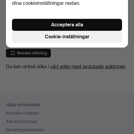
dina cookieinställningar nedan.
GILLIS LUNDGREN.
Spegel, "Flex", plast, Ik…
Acceptera alla
10 dagar
Värdering
Cookie-inställningar
158 USD
Bevaka sökning
Du kan också söka i
vårt arkiv med avslutade auktioner
.
Sidfotsnavigation
Hjälp och kontakt
Kontakta support
Alla auktionshus
Betalningsalternativ