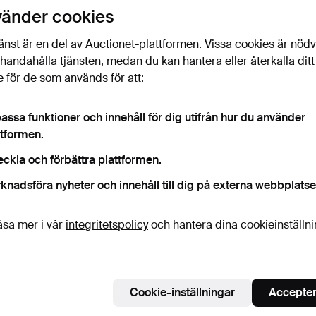
uktioner
vänder cookies
licka
“Bevaka sökning”
ovan så får du ett mail så
ort det kommer in.
änst är en del av Auctionet-plattformen. Vissa cookies är nöd
illhandahålla tjänsten, medan du kan hantera eller återkalla ditt
 för de som används för att:
 som matchar din sökning
assa funktioner och innehåll för dig utifrån hur du använder
ttformen.
eckla och förbättra plattformen.
knadsföra nyheter och innehåll till dig på externa webbplatse
äsa mer i vår
integritetspolicy
och hantera dina cookieinställn
Cookie-inställningar
Accepter
ELM
ÄGGKOPP I SILVER, GAB, N9
C.G. HALLBER