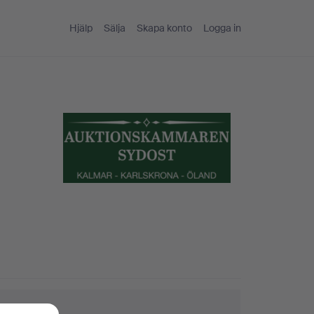
Hjälp
Sälja
Skapa konto
Logga in
ktips