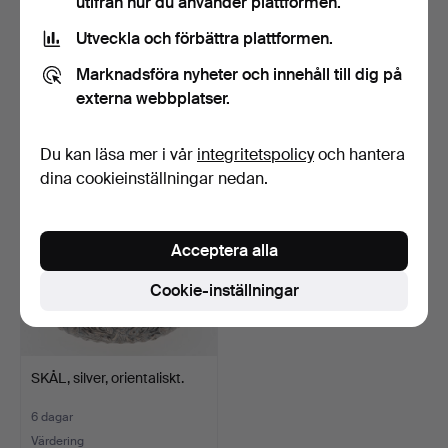
utifrån hur du använder plattformen.
Utveckla och förbättra plattformen.
VAS/BÄGARE, silver, Arvid
PUDERDOSA, silver med
Magnusson Guldsm…
spegel.
Marknadsföra nyheter och innehåll till dig på
6 dagar
6 dagar
externa webbplatser.
1 bud
Värdering
22 USD
74 USD
Du kan läsa mer i vår
integritetspolicy
och hantera
dina cookieinställningar nedan.
Acceptera alla
Cookie-inställningar
SKÅL, silver, orientaliskt.
6 dagar
Värdering