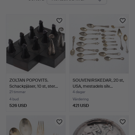
auktioner
ZOLTAN POPOVITS.
SOUVENIRSKEDAR, 20 st,
Schackpjäser, 10 st, ster…
USA, mestadels silv…
21 timmar
4 dagar
4 bud
Värdering
526 USD
421 USD