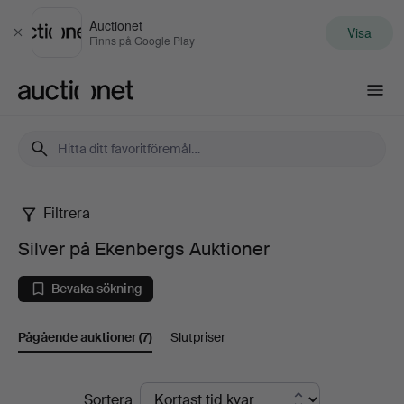
Auctionet
Visa
Stäng
Finns på Google Play
Auctionet.com
Filtrera
Silver
Silver på Ekenbergs Auktioner
på
Bevaka sökning
Ekenbergs
Pågående auktioner
(7)
Slutpriser
Auktioner
Pågående
Sortera