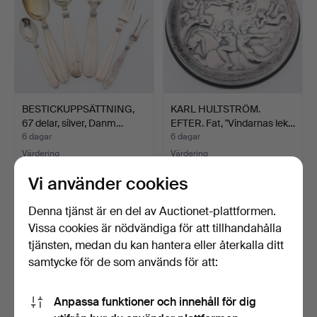
BESTICKUPPSÄTTNING,
KARL HULTSTRÖM.
67 delar, silver, Danm…
EFTER. Fat, "Vindarnas lek…
6 dagar
6 dagar
Värdering
Värdering
2 312 USD
85 USD
Vi använder cookies
Denna tjänst är en del av Auctionet-plattformen.
Vissa cookies är nödvändiga för att tillhandahålla
tjänsten, medan du kan hantera eller återkalla ditt
samtycke för de som används för att:
Anpassa funktioner och innehåll för dig