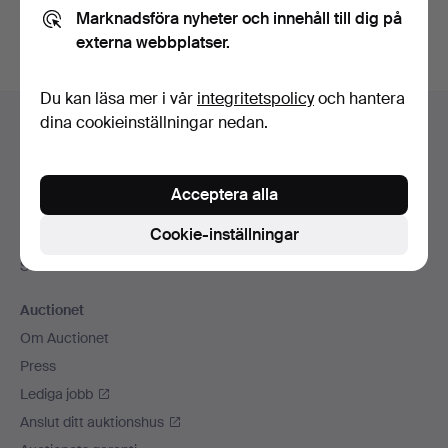
Marknadsföra nyheter och innehåll till dig på
externa webbplatser.
Du kan läsa mer i vår
integritetspolicy
och hantera
Sidfotsnavigation
dina cookieinställningar nedan.
Hjälp och kontakt
Kontakta support
Alla auktionshus
Acceptera alla
Betalningsalternativ
Cookie-inställningar
Vi skickar med
Sociala medier
Auctionet
Om Auctionet
Press
Lediga jobb
Anslut ditt auktionshus