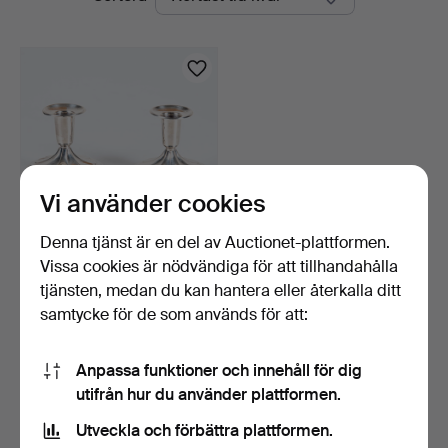
auktioner
Vi använder cookies
Denna tjänst är en del av Auctionet-plattformen.
Vissa cookies är nödvändiga för att tillhandahålla
LJUSSTAKAR SILVER. Ett
par, Göteborg 1957.…
tjänsten, medan du kan hantera eller återkalla ditt
4 dagar
samtycke för de som används för att:
Värdering
85 USD
Anpassa funktioner och innehåll för dig
utifrån hur du använder plattformen.
Bevaka sökning
Utveckla och förbättra plattformen.
Du kan också söka i
vårt arkiv med avslutade auktioner
.