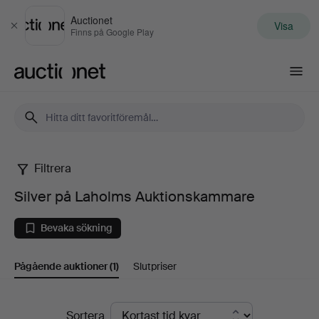
Auctionet
Visa
Stäng
Finns på Google Play
Auctionet.com
Filtrera
Silver
Silver på Laholms Auktionskammare
på
Bevaka sökning
Laholms
Pågående auktioner
(1)
Slutpriser
Auktionskammare
Pågående
Sortera