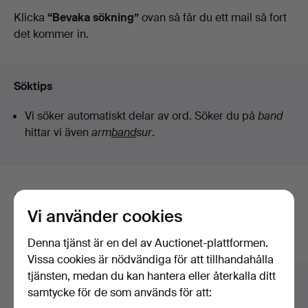
auktioner
Klicka
“Bevaka sökning”
ovan så får du ett mail så fort
det kommer in.
Söktips
Vi söker automatiskt delar av ord. Söker du på
band
hittar vi även
arm
band
sur
.
Här är föremål från vårt arkiv som
Vi använder cookies
matchar din sökning
Denna tjänst är en del av Auctionet-plattformen.
Visa alla föremål
Vissa cookies är nödvändiga för att tillhandahålla
tjänsten, medan du kan hantera eller återkalla ditt
samtycke för de som används för att: