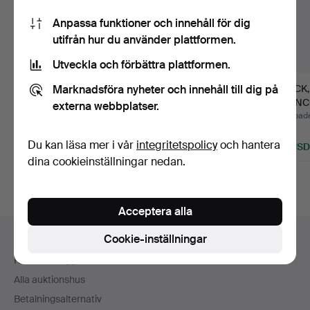
Anpassa funktioner och innehåll för dig
utifrån hur du använder plattformen.
Utveckla och förbättra plattformen.
Marknadsföra nyheter och innehåll till dig på
BILDKARTA ÖVER
SKOLPLANSCHER, 3
TRYCK, 
NORDAMERIKA.
st, "samhällskunskap",
FRANC
externa webbplatser.
P.…
"k…
Klubbades 22 jul 2026
Klubbades 2 jul 2026
Klubbade
3 bud
3 bud
1 bud
Du kan läsa mer i vår
integritetspolicy
och hantera
43 USD
43 USD
32 USD
dina cookieinställningar nedan.
Acceptera alla
Sidfotsnavigation
Cookie-inställningar
Hjälp och kontakt
Kontakta support
Alla auktionshus
Betalningsalternativ