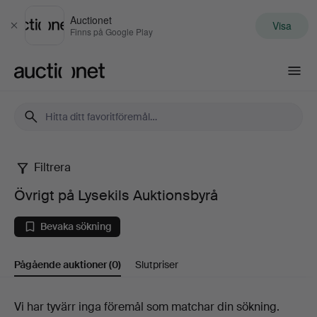
Auctionet
Visa
Stäng
Finns på Google Play
Auctionet.com
Filtrera
Övrigt
Övrigt på Lysekils Auktionsbyrå
på
Bevaka sökning
Lysekils
Pågående auktioner
(0)
Slutpriser
Auktionsbyrå
Pågående
Vi har tyvärr inga föremål som matchar din sökning.