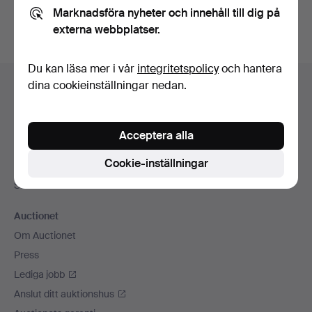
Marknadsföra nyheter och innehåll till dig på
externa webbplatser.
Du kan läsa mer i vår
integritetspolicy
och hantera
Sidfotsnavigation
dina cookieinställningar nedan.
Hjälp och kontakt
Kontakta support
Alla auktionshus
Acceptera alla
Betalningsalternativ
Cookie-inställningar
Vi skickar med
Sociala medier
Auctionet
Om Auctionet
Press
Lediga jobb
Anslut ditt auktionshus