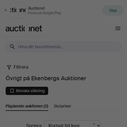
Auctionet
Visa
Stäng
Finns på Google Play
Auctionet.com
Filtrera
Övrigt
Övrigt på Ekenbergs Auktioner
på
Bevaka sökning
Ekenbergs
Pågående auktioner
(2)
Slutpriser
Auktioner
Pågående
Sortera