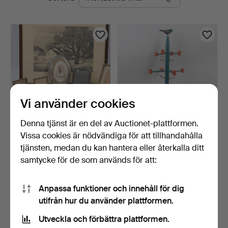
auktioner
Vi använder cookies
Denna tjänst är en del av Auctionet-plattformen.
Vissa cookies är nödvändiga för att tillhandahålla
RAMAR OCH TAVLA, 18 st,
KJELL MATTSSON. Julträd,
metall, trä och gl…
bemålat trä, 12 l…
tjänsten, medan du kan hantera eller återkalla ditt
4 dagar
4 dagar
samtycke för de som används för att:
Värdering
2 bud
85 USD
43 USD
Anpassa funktioner och innehåll för dig
utifrån hur du använder plattformen.
Bevaka sökning
Utveckla och förbättra plattformen.
Du kan också söka i
vårt arkiv med avslutade auktioner
.