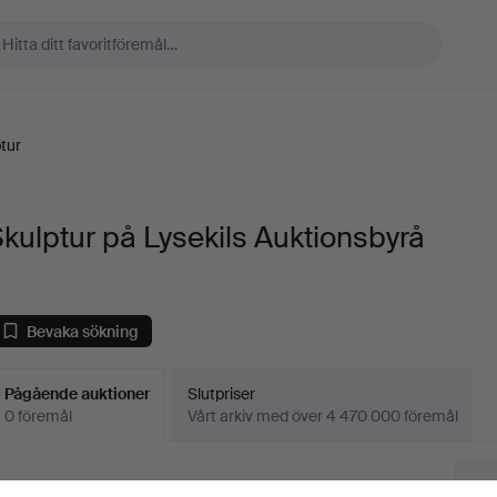
tur
kulptur på Lysekils Auktionsbyrå
Bevaka sökning
Pågående auktioner
Slutpriser
0 föremål
Vårt arkiv med över 4 470 000 föremål
Pågående
i har tyvärr inga föremål som matchar din sökning.
Sö