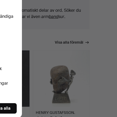
Vi söker automatiskt delar av ord. Söker du
vändiga
på
band
hittar vi även
arm
band
sur
.
Visa alla föremål
r.
ingar
a alla
AN-TAUBE.
HENRY GUSTAFSSON.