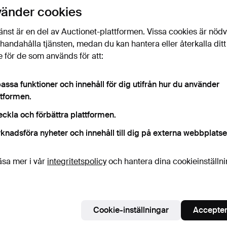
uktioner
vänder cookies
licka
“Bevaka sökning”
ovan så får du ett mail så
ort det kommer in.
änst är en del av Auctionet-plattformen. Vissa cookies är nöd
illhandahålla tjänsten, medan du kan hantera eller återkalla ditt
 för de som används för att:
 som matchar din sökning
assa funktioner och innehåll för dig utifrån hur du använder
ttformen.
eckla och förbättra plattformen.
knadsföra nyheter och innehåll till dig på externa webbplatse
äsa mer i vår
integritetspolicy
och hantera dina cookieinställn
Cookie-inställningar
Accepter
N-TAUBE.
ASTRI BERGMAN-TAUBE.
ASTRI BERGM