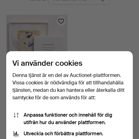
auktioner
Vi använder cookies
Denna tjänst är en del av Auctionet-plattformen.
Vissa cookies är nödvändiga för att tillhandahålla
SUSAN WEIL. "DREAMING"
UR SERIEN "THE EPIP…
tjänsten, medan du kan hantera eller återkalla ditt
4 dagar
samtycke för de som används för att:
5 bud
106 USD
Anpassa funktioner och innehåll för dig
utifrån hur du använder plattformen.
Bevaka sökning
Utveckla och förbättra plattformen.
Du kan också söka i
vårt arkiv med avslutade auktioner
.