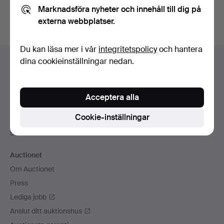
Marknadsföra nyheter och innehåll till dig på
externa webbplatser.
Du kan läsa mer i vår
integritetspolicy
och hantera
Sidfotsnavigation
dina cookieinställningar nedan.
Hjälp och kontakt
Kontakta support
Alla auktionshus
Acceptera alla
Betalningsalternativ
Cookie-inställningar
Vi skickar med
Sociala medier
Auctionet
Om Auctionet
Press
Lediga jobb
Anslut ditt auktionshus