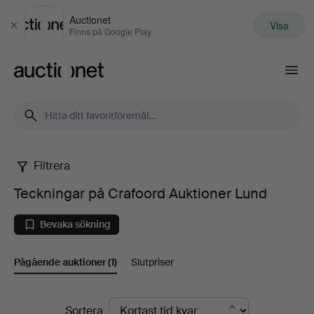
Auctionet
Visa
Stäng
Finns på Google Play
Auctionet.com
Filtrera
Teckningar
Teckningar på Crafoord Auktioner Lund
på
Bevaka sökning
Crafoord
Pågående auktioner
(1)
Slutpriser
Auktioner
Lund
Pågående
Sortera