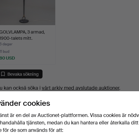
GOLVLAMPA, 3 armad,
1900-talets mitt.
6 dagar
11 bud
80 USD
Bevaka sökning
u kan också söka i
vårt arkiv med avslutade auktioner
.
vänder cookies
änst är en del av Auctionet-plattformen. Vissa cookies är nöd
illhandahålla tjänsten, medan du kan hantera eller återkalla ditt
 för de som används för att: