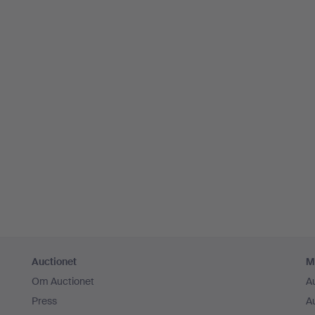
Auctionet
M
Om Auctionet
A
Press
A