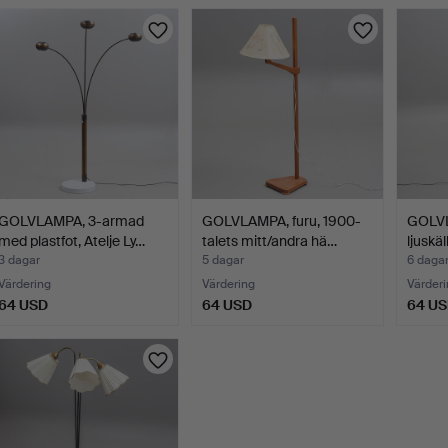
GOLVLAMPA, 3-armad
GOLVLAMPA, furu, 1900-
GOLVL
med plastfot, Atelje Ly…
talets mitt/andra hä…
ljuskä
3 dagar
5 dagar
6 daga
Värdering
Värdering
Värderi
64 USD
64 USD
64 U