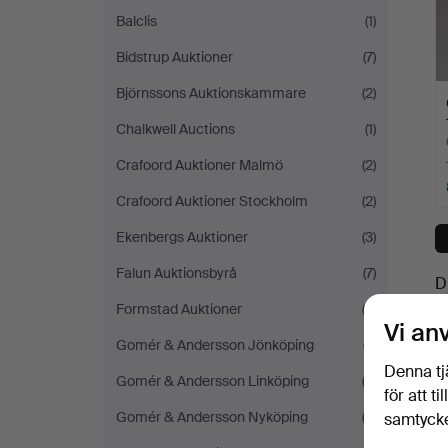
Balclis
(1)
Bidstrup Auktioner
(7)
Björnssons Auktionskammare
(2)
Chalkwell Auctions
(1)
Crafoord Auktioner Malmö
(2)
Crafoord Auktioner Stockholm
(2)
Ekenbergs Auktioner
(3)
Falun Auktionsbyrå
(7)
D
Formstad Auktioner
(3)
Vi an
Gomér & Andersson Jönköping
(7)
Denna tj
Gomér & Andersson Linköping
(3)
för att t
Gomér & Andersson Nyköping
(3)
samtycke