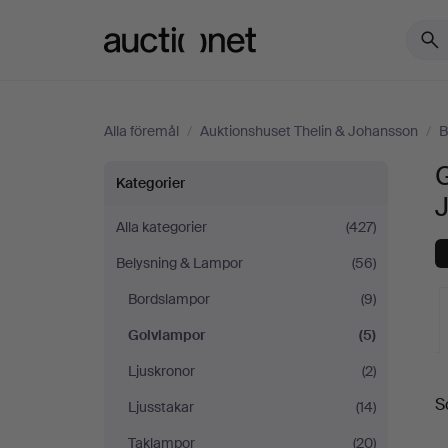
Auctionet.com
Alla föremål
/
Auktionshuset Thelin & Johansson
/
B
G
Golvlampor
Kategorier
på
Alla kategorier
(427)
Belysning & Lampor
(56)
Auktionshuset
Bordslampor
(9)
Thelin
Golvlampor
(5)
&
Ljuskronor
(2)
S
Ljusstakar
(14)
Johansson
a
Taklampor
(20)