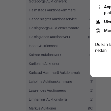
Göteborgs Auktionsverk
(2)
Anp
Halmstads Auktionskammare
(7)
pla
Handelslagret Auktionsservice
(4)
Utv
Helsingborgs Auktionskammare
(8)
Mar
Hälsinglands Auktionsverk
(10)
Du kan l
Höörs Auktionshall
(1)
nedan.
Kalmar Auktionsverk
(4)
Karljohan Auktioner
(1)
Karlstad Hammarö Auktionsverk
(2)
Laholms Auktionskammare
(3)
Lawrences Auctioneers
(2)
Limhamns Auktionsbyrå
(2)
Markus Auktioner
(10)