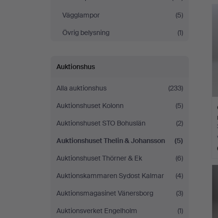
Vägglampor
(5)
Övrig belysning
(1)
Auktionshus
Alla auktionshus
(233)
Auktionshuset Kolonn
(5)
Auktionshuset STO Bohuslän
(2)
Auktionshuset Thelin & Johansson
(5)
Auktionshuset Thörner & Ek
(6)
Auktionskammaren Sydost Kalmar
(4)
Auktionsmagasinet Vänersborg
(3)
Auktionsverket Engelholm
(1)