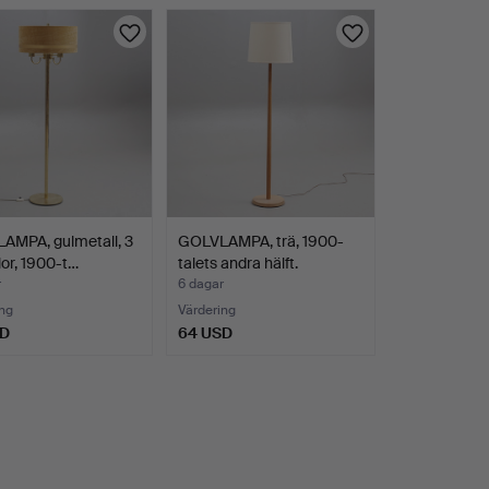
AMPA, gulmetall, 3
GOLVLAMPA, trä, 1900-
llor, 1900-t…
talets andra hälft.
r
6 dagar
ng
Värdering
SD
64 USD