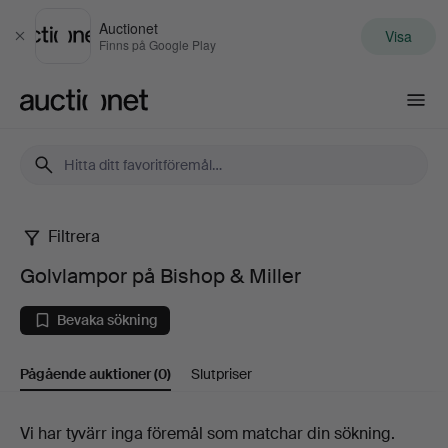
Auctionet
Visa
Stäng
Finns på Google Play
Auctionet.com
Filtrera
Golvlampor
Golvlampor på Bishop & Miller
på
Bevaka sökning
Bishop
Pågående auktioner
(0)
Slutpriser
&
Miller
Pågående
Vi har tyvärr inga föremål som matchar din sökning.