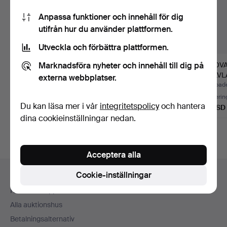
Anpassa funktioner och innehåll för dig
utifrån hur du använder plattformen.
Utveckla och förbättra plattformen.
Marknadsföra nyheter och innehåll till dig på
EN OVANLIG
FYRA GOLVLAMPOR.
EN OV
GOLVLAMPA.
GOLVL
externa webbplatser.
Klubbades 30 jul 2026
Klubbades 30 jul 2026
Klubbade
Värdering
Värdering
Värderin
Du kan läsa mer i vår
integritetspolicy
och hantera
41 USD
54 USD
41 USD
dina cookieinställningar nedan.
Acceptera alla
Sidfotsnavigation
Cookie-inställningar
Hjälp och kontakt
Kontakta support
Alla auktionshus
Betalningsalternativ