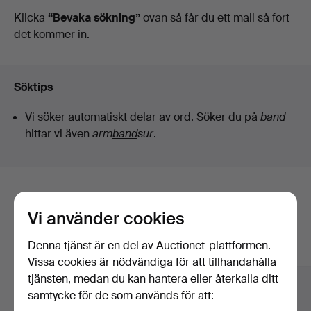
auktioner
Klicka
“Bevaka sökning”
ovan så får du ett mail så fort
det kommer in.
Söktips
Vi söker automatiskt delar av ord. Söker du på
band
hittar vi även
arm
band
sur
.
Här är föremål från vårt arkiv som
Vi använder cookies
matchar din sökning
Denna tjänst är en del av Auctionet-plattformen.
Visa alla föremål
Vissa cookies är nödvändiga för att tillhandahålla
tjänsten, medan du kan hantera eller återkalla ditt
samtycke för de som används för att: