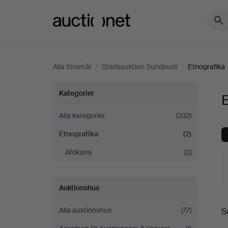
Auctionet.com
Alla föremål
/
Stadsauktion Sundsvall
/
Etnografika
Etnografika
Kategorier
E
på
Alla kategorier
(332)
Etnografika
(2)
Stadsauktion
Afrikana
(2)
Sundsvall
Auktionshus
Alla auktionshus
(77)
S
a