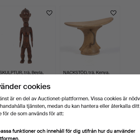
SKULPTUR, trä, Beyla,
NACKSTÖD, trä. Kenya.
Guinea.
vänder cookies
8 dagar
10 dagar
Värdering
Värdering
änst är en del av Auctionet-plattformen. Vissa cookies är nöd
127 USD
64 USD
illhandahålla tjänsten, medan du kan hantera eller återkalla ditt
 för de som används för att:
Bevaka sökning
u kan också söka i
vårt arkiv med avslutade auktioner
.
assa funktioner och innehåll för dig utifrån hur du använder
ttformen.