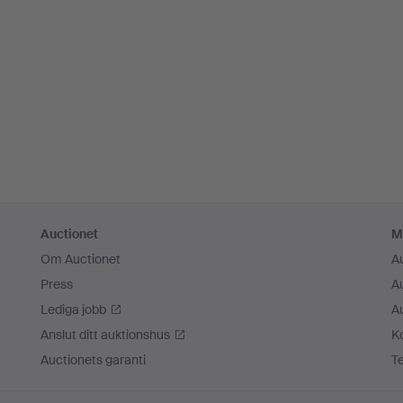
Auctionet
M
Om Auctionet
A
Press
A
Lediga jobb
A
Anslut ditt auktionshus
K
Auctionets garanti
T