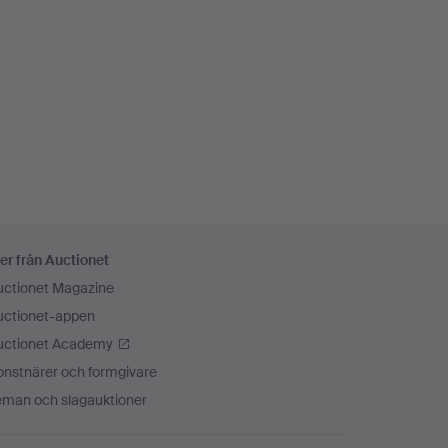
er från Auctionet
uctionet Magazine
uctionet-appen
uctionet Academy
onstnärer och formgivare
eman och slagauktioner