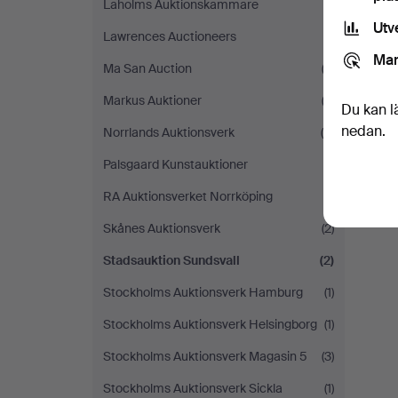
Laholms Auktionskammare
(1)
Utv
Lawrences Auctioneers
(1)
Mar
Ma San Auction
(2)
Markus Auktioner
(3)
Du kan l
nedan.
Norrlands Auktionsverk
(4)
Palsgaard Kunstauktioner
(1)
RA Auktionsverket Norrköping
(1)
Skånes Auktionsverk
(2)
Stadsauktion Sundsvall
(2)
Stockholms Auktionsverk Hamburg
(1)
Stockholms Auktionsverk Helsingborg
(1)
Stockholms Auktionsverk Magasin 5
(3)
Stockholms Auktionsverk Sickla
(1)