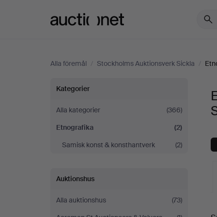
Auctionet.com
Alla föremål
/
Stockholms Auktionsverk Sickla
/
Etn
Etnografika
Kategorier
E
på
S
Alla kategorier
(366)
Etnografika
(2)
Stockholms
Samisk konst & konsthantverk
(2)
Auktionsverk
Sickla
Auktionshus
Alla auktionshus
(73)