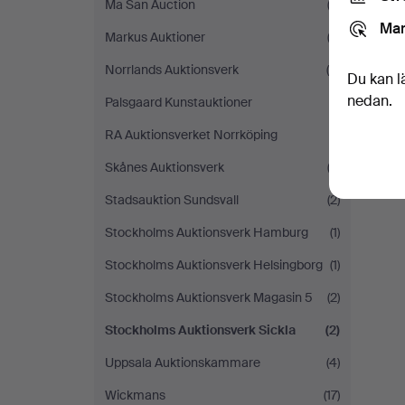
Ma San Auction
(2)
Mar
Markus Auktioner
(3)
Norrlands Auktionsverk
(4)
Du kan l
nedan.
Palsgaard Kunstauktioner
(1)
RA Auktionsverket Norrköping
(1)
Skånes Auktionsverk
(2)
Stadsauktion Sundsvall
(2)
Stockholms Auktionsverk Hamburg
(1)
Stockholms Auktionsverk Helsingborg
(1)
Stockholms Auktionsverk Magasin 5
(2)
Stockholms Auktionsverk Sickla
(2)
Uppsala Auktionskammare
(4)
Wickmans
(17)