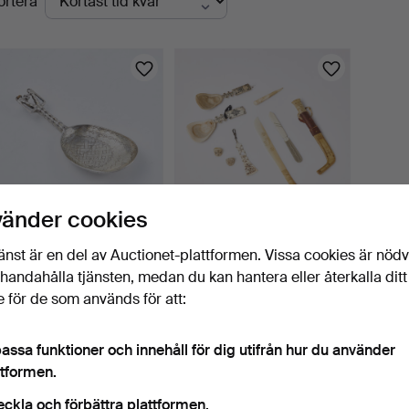
ortera
uktioner
vänder cookies
SKRAMMELSKED. 1700-
SKEDAR, KNIVAR,
änst är en del av Auctionet-plattformen. Vissa cookies är nöd
tal, ostämplad, silver,…
RINGAR. 9 dlr, renhorn,
illhandahålla tjänsten, medan du kan hantera eller återkalla ditt
sk…
2 tim 34 min
6 dagar
 för de som används för att:
7 bud
3 bud
327 USD
43 USD
assa funktioner och innehåll för dig utifrån hur du använder
Bevaka sökning
ttformen.
eckla och förbättra plattformen.
u kan också söka i
vårt arkiv med avslutade auktioner
.